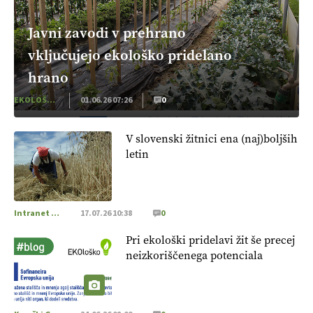
Javni zavodi v prehrano
vključujejo ekološko pridelano
hrano
EKOLOŠKO LOGIČNO
01.06.26 07:26
0
V slovenski žitnici ena (naj)boljših
letin
Intranet Kmečki Glas
17.07.26 10:38
0
Pri ekološki pridelavi žit še precej
neizkoriščenega potenciala