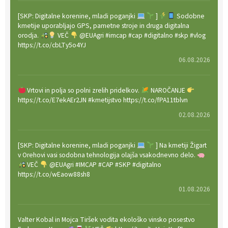
[SKP: Digitalne korenine, mladi poganjki
]
Sodobne
kmetije uporabljajo GPS, pametne stroje in druga digitalna
orodja.
VEČ
@EUAgri #imcap #cap #digitalno #skp #vlog
https://t.co/cbLTy5o4YJ
06.08.2026
Vrtovi in polja so polni zrelih pridelkov.
NAROČANJE
https://t.co/E7ekAEr2JN #kmetijstvo https://t.co/fPA11tblvn
02.08.2026
[SKP: Digitalne korenine, mladi poganjki
] Na kmetiji Žigart
v Orehovi vasi sodobna tehnologija olajša vsakodnevno delo.
VEČ
@EUAgri #IMCAP #CAP #SKP #digitalno
https://t.co/wEaow88sh8
01.08.2026
Valter Kobal in Mojca Tiršek vodita ekološko vinsko posestvo