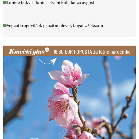
Lunine bukve - lunin setveni koledar za avgust
Vejicati rogovilček je užitni plevel, bogat z železom