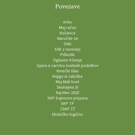
Povezave
Arhiv
Moj račun
Košarica
Naročite se
Stiki
Stik z novinarji
Piškotki
Oglasno trženje
Izjava o varstvu osebnih podatkov
Kmečki Glas
Knjige in založba
Moj Mali Svet
Skuhajmo.SI
Naj hlev 2025
SKP trajnosno prijazna
SKP TP
ZSKP ZŽ
Ekološko logično