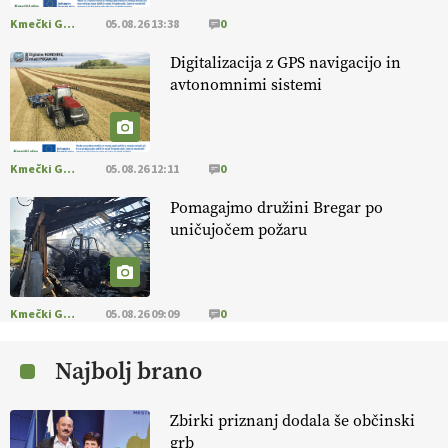
Kmečki Glas
05.08.26 13:38
0
EKOloško = logično: ekološko oljarstvo
Digitalizacija z GPS navigacijo in
MORGAN
avtonomnimi sistemi
EKOloško = logično: ekološka kmetija
FREŠER
Kmečki Glas
05.08.26 12:11
0
Pomagajmo družini Bregar po
KMETIJSKA LIGA PRVAKOV: POMLADITEV
uničujočem požaru
KMETIJSKE EKIPE
KMETIJSKA LIGA PRVAKOV: UKRAJINA vs.
EVROPA
Kmečki Glas
05.08.26 09:09
0
Najbolj brano
EKOloško = logično: ekološka kmetija
B'ZGAR
Zbirki priznanj dodala še občinski
grb