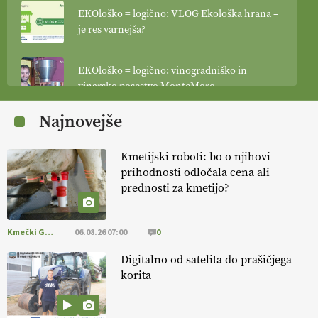
EKOloško = logično: VLOG Ekološka hrana –
je res varnejša?
EKOloško = logično: vinogradniško in
vinarsko posestvo MonteMoro
Najnovejše
EKOloško = logično: ekološka kmetija
KURNIK
Kmetijski roboti: bo o njihovi
prihodnosti odločala cena ali
EKOloško = logično: ekološka kmetija
prednosti za kmetijo?
HOMAR
Kmečki Glas
06.08.26 07:00
0
EKOloško = logično: VLOG Ekološko
kmetijstvo brez škropljenja?
Digitalno od satelita do prašičjega
korita
EKOloško = logično: ekološka kmetija
ALTENBAHER