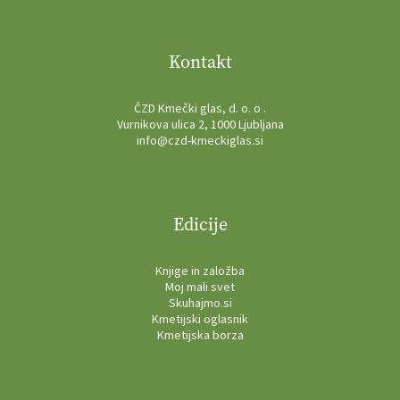
Kontakt
ČZD Kmečki glas, d. o. o .
Vurnikova ulica 2, 1000 Ljubljana
info@czd-kmeckiglas.si
Edicije
Knjige in založba
Moj mali svet
Skuhajmo.si
Kmetijski oglasnik
Kmetijska borza