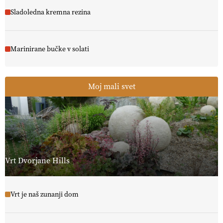
Sladoledna kremna rezina
Marinirane bučke v solati
Moj mali svet
Vrt Dvorjane Hills
Vrt je naš zunanji dom