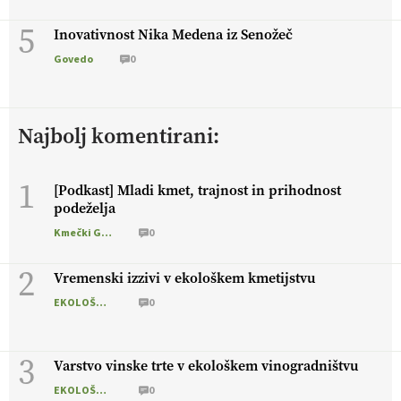
5
Inovativnost Nika Medena iz Senožeč
Govedo
0
Najbolj komentirani:
1
[Podkast] Mladi kmet, trajnost in prihodnost
podeželja
Kmečki Glas
0
2
Vremenski izzivi v ekološkem kmetijstvu
EKOLOŠKO LOGIČNO
0
3
Varstvo vinske trte v ekološkem vinogradništvu
EKOLOŠKO LOGIČNO
0