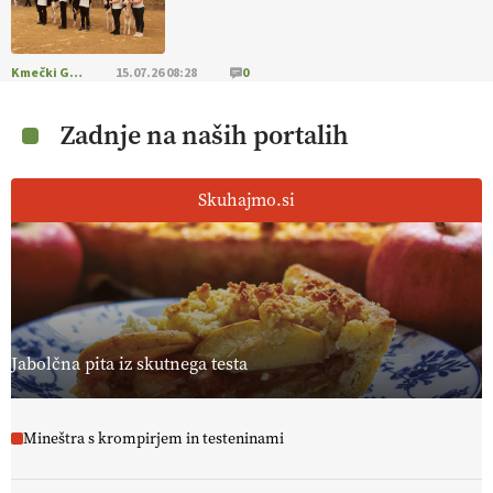
Kmečki Glas
15.07.26 08:28
0
Zadnje na naših portalih
Skuhajmo.si
Jabolčna pita iz skutnega testa
Mineštra s krompirjem in testeninami