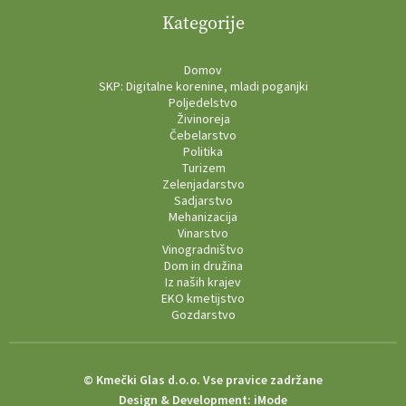
Kategorije
Domov
SKP: Digitalne korenine, mladi poganjki
Poljedelstvo
Živinoreja
Čebelarstvo
Politika
Turizem
Zelenjadarstvo
Sadjarstvo
Mehanizacija
Vinarstvo
Vinogradništvo
Dom in družina
Iz naših krajev
EKO kmetijstvo
Gozdarstvo
© Kmečki Glas d.o.o. Vse pravice zadržane
Design & Development:
iMode