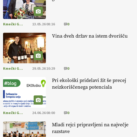
EKOloško = logično: VLOG Okus je
pomembnejši od izgleda
Kmečki Glas
13.05.26 08:16
0
EKOloško = logično: ekološka kmetija PR'
RAKARI
Vina dveh držav na istem dvorišču
Kmečki Glas
29.05.26 10:29
0
Pri ekološki pridelavi žit še precej
neizkoriščenega potenciala
Kmečki Glas
24.06.26 08:00
0
Mladi rejci pripravljeni na največje
razstave