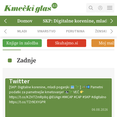
MOJ RAČUN
Domov
SKP: Digitalne korenine, mladi po
KOŠARICA
MLADI
VINARSTVO
PERUTNINA
ŽENSKE
NAROČITE SE
Knjige in založba
Skuhajmo.si
Moj mali 
OGLASNO TRŽENJE
Zadnje
Twitter
[SKP: Digitalne korenine, mladi poganjki
]
Pametni
podatki za pametnejše kmetovanje!
VEČ
https://t.co/KZHTZmRp8q @EUAgri #IMCAP #CAP #SKP #digitalno
https://t.co/TZr9EXYGPR
06.08.2026