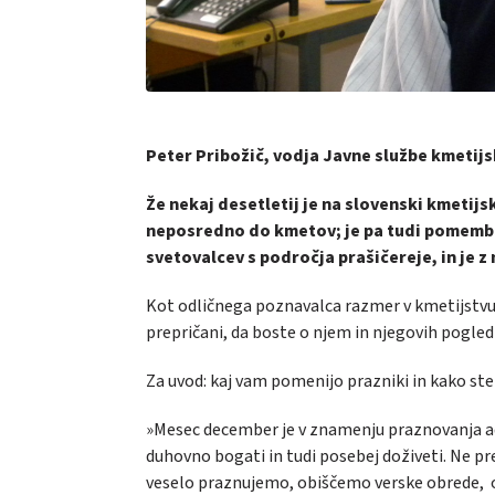
Peter Pribožič, vodja Javne službe kmeti
Že nekaj desetletij je na slovenski kmetijsk
neposredno do kmetov; je pa tudi pomembe
svetovalcev s področja prašičereje, in je z
Kot odličnega poznavalca razmer v kmetijstvu 
prepričani, da boste o njem in njegovih pogled
Za uvod: kaj vam pomenijo prazniki in kako ste j
»Mesec december je v znamenju praznovanja ad
duhovno bogati in tudi posebej doživeti. Ne pre
veselo praznujemo, obiščemo verske obrede, oh