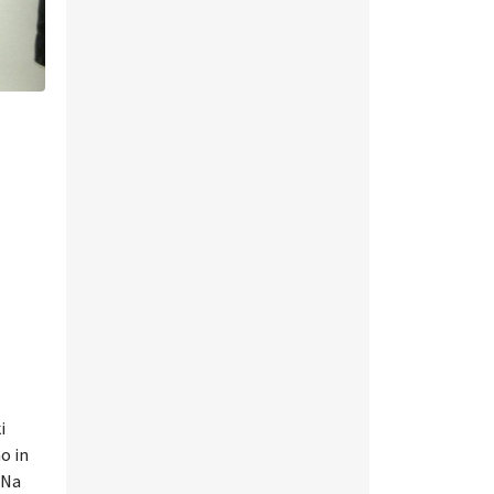
i
o in
 Na