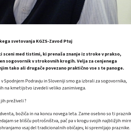
jskega svetovanja KGZS-Zavod Ptuj
i sceni med tistimi, ki prenaša znanje iz stroke v prakso,
n sogovornik v strokovnih krogih. Velja za cenjenega
 njim tako ali drugače povezano praktično vse s te panoge.
v Spodnjem Podravju in Sloveniji smo ga izbrali za sogovornika,
ih na kmetijstvo izvedeli veliko zanimivega.
ih preživeli ?
venta, božiča in na koncu novega leta. Zame osebno so ti praznik
dajam se blišču potrošništva, pač pa v krogu svojih najbližjih mirn
ranjamo vsaj del tradicionalnih običajev, ki spremljajo praznike.