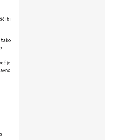
či bi
e tako
mo
eč je
stavno
 s