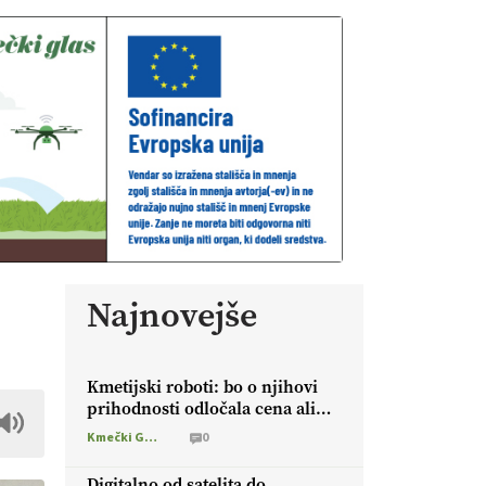
Najnovejše
Kmetijski roboti: bo o njihovi
prihodnosti odločala cena ali
prednosti za kmetijo?
Kmečki Glas
0
Digitalno od satelita do