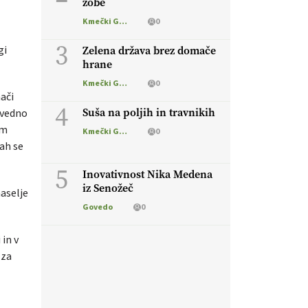
zobe
Kmečki Glas
0
3
gi
Zelena država brez domače
hrane
Kmečki Glas
0
mači
4
Suša na poljih in travnikih
 vedno
im
Kmečki Glas
0
ah se
5
Inovativnost Nika Medena
iz Senožeč
aselje
Govedo
0
in v
 za