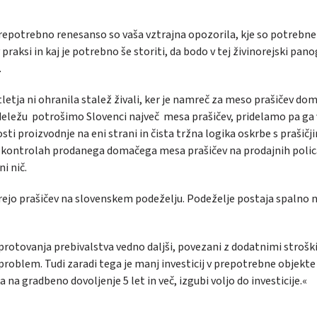
o prepotrebno renesanso so vaša vztrajna opozorila, kje so potrebne
aksi in kaj je potrebno še storiti, da bodo v tej živinorejski pano
…
tletja ni ohranila stalež živali, ker je namreč za meso prašičev do
 deležu potrošimo Slovenci največ mesa prašičev, pridelamo pa ga
ti proizvodnje na eni strani in čista tržna logika oskrbe s prašičj
 kontrolah prodanega domačega mesa prašičev na prodajnih polic
ni nič.
rejo prašičev na slovenskem podeželju. Podeželje postaja spalno n
rotovanja prebivalstva vedno daljši, povezani z dodatnimi stroški 
roblem. Tudi zaradi tega je manj investicij v prepotrebne objekte
na gradbeno dovoljenje 5 let in več, izgubi voljo do investicije.«