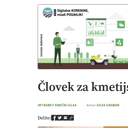
Človek za kmetijs
INTRANET KMEČKI GLAS
Avtor:
GEZA GRABAR
Delite: