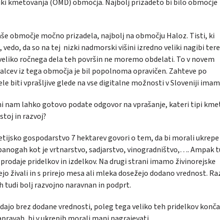
ki kmetovanja (OMD) območja. Najbolj prizadeto bi bilo območje
e območje močno prizadela, najbolj na območju Haloz. Tisti, ki
do, da so na tej nizki nadmorski višini izredno veliki nagibi ter
 veliko ročnega dela teh površin ne moremo obdelati. To v novem
alcev iz tega območja je bil popolnoma opravičen. Zahteve po
e biti vprašljive glede na vse digitalne možnosti v Sloveniji imam
ni nam lahko gotovo podate odgovor na vprašanje, kateri tipi kmet
toj in razvoj?
tijsko gospodarstvo 7 hektarev govori o tem, da bi morali ukrepe
 panogah kot je vrtnarstvo, sadjarstvo, vinogradništvo,…. Ampak t
rodaje pridelkov in izdelkov. Na drugi strani imamo živinorejske
ejo živali in s prirejo mesa ali mleka dosežejo dodano vrednost. Ra
ih tudi bolj razvojno naravnan in podprt.
rodajo brez dodane vrednosti, poleg tega veliko teh pridelkov konča
 napravah, bi v ukrepih morali manj nagrajevati.