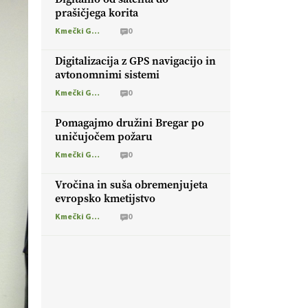
prašičjega korita
Kmečki Glas
0
Digitalizacija z GPS navigacijo in
avtonomnimi sistemi
Kmečki Glas
0
Pomagajmo družini Bregar po
uničujočem požaru
Kmečki Glas
0
Vročina in suša obremenjujeta
evropsko kmetijstvo
Kmečki Glas
0