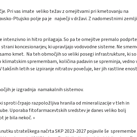
čje. Pri vas imate veliko težav z omejitvami pri kmetovanju na
vsko-Ptujsko polje pa je največji v državi. Z nadomestnimi zemljiš
e intenzivno in hitro prilagaja. So pa te omejitve premalo podprt
 s strani koncesionarjev, ki upravljajo vodovodne sisteme. Ne sme
samo kmet. Na teh območjih so veliki posegi infrastrukture, ki so
o klimatskim spremembam, količina padavin se spreminja, vedno v
V takšnih letih se izpiranje nitratov povečuje, ker jih rastline eno
očjih je izgradnja namakalnih sistemov.
ki sproti črpajo razpoložljiva hranila od mineralizacije v tleh in
gube. Uporaba fitofarmacevtskih sredstev je danes veliko bolj
 je bila nekoč. »
 v osnutku strateškega načrta SKP 2023-2027 pojavile še spremembe