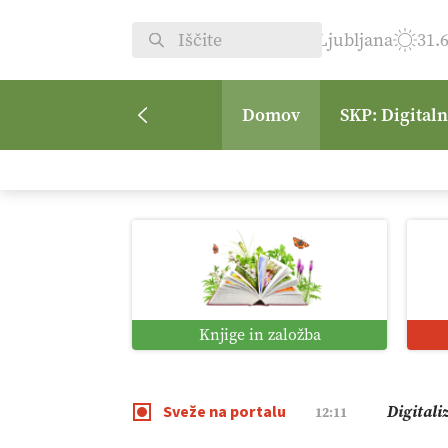
Ljubljana
31.
Domov
SKP: Digital
Vrt Dvor
08:50
Kmetijsk
07:00
Digitaln
01:38
Knjige in založba
Digitali
12:11
Sveže na portalu
Pomagaj
09:09