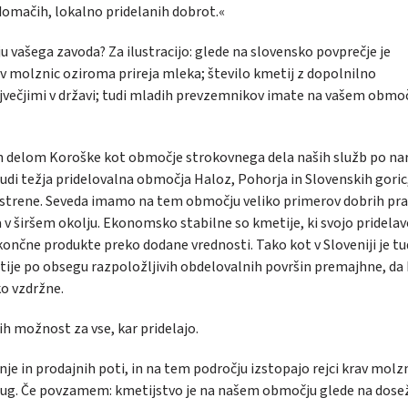
domačih, lokalno pridelanih dobrot.«
u vašega zavoda? Za ilustracijo: glede na slovensko povprečje je
rav molznic oziroma prireja mleka; število kmetij z dopolnilno
ajvečjimi v državi; tudi mladih prevzemnikov imate na vašem obmo
in delom Koroške kot območje strokovnega dela naših služb po na
i težja pridelovalna območja Haloz, Pohorja in Slovenskih goric,
strene. Seveda imamo na tem območju veliko primerov dobrih pr
a v širšem okolju. Ekonomsko stabilne so kmetije, ki svojo pridela
v končne produkte preko dodane vrednosti. Tako kot v Sloveniji je tu
tije po obsegu razpoložljivih obdelovalnih površin premajhne, da 
o vzdržne.
ih možnost za vse, kar pridelajo.
 in prodajnih poti, in na tem področju izstopajo rejci krav molzni
rug. Če povzamem: kmetijstvo je na našem območju glede na dose