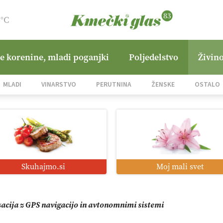
6°C
ne korenine, mladi poganjki
Poljedelstvo
Živino
jane Hills
MLADI
VINARSTVO
PERUTNINA
ŽENSKE
OSTALO
i roboti: bo o njihovi prihodnosti odločala cena ali prednosti z
o od satelita do prašičjega korita
Skuhajmo.si
Moj mali svet
zacija z GPS navigacijo in avtonomnimi sistemi
mo družini Bregar po uničujočem požaru