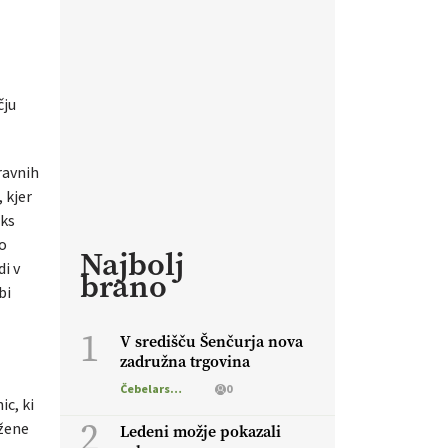
čju
ravnih
 kjer
aks
vo
Najbolj
di v
brano
bi
1
V središču Šenčurja nova
zadružna trgovina
Čebelarstvo
0
c, ki
2
žene
Ledeni možje pokazali