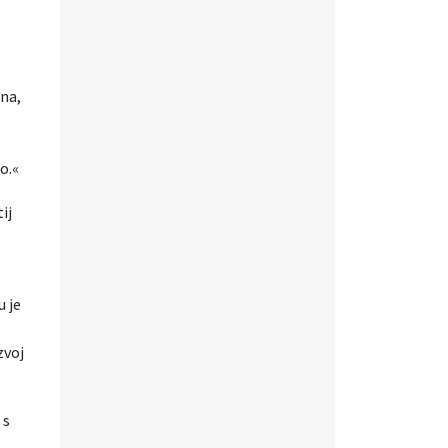
ena,
o.«
ij
u je
zvoj
 s