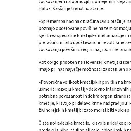
točkovanjem na območjih z omejenimi dejavni
Haloz. Kakšni je trenutno stanje?
»Sprememba načina obračuna OMD plačil je naš
poznajo obdelovane površine na tem območju, ve
kjer brez specialne kmetijske mehanizacije in
preračunu ni bilo upoštevano in revolt kmetov
točkovanju površin z večjim nagibom ne bi smel
Kot dolgo prisoten na slovenski kmetijski sce
imajo pri nas največje možnosti za stabilen obs
»Povprečna velikost kmetijskih površin na kme
usmeriti razvoju kmetij v delovno intenzivnih
potrebna povezanost in dobra organiziranost p
kmetije, ki svojo pridelavo krme nadgradijo z r
živinorejskih kmetij bi zato moral biti v ukrep
Čiste poljedelske kmetije, ki svoje pridelke p
prodajo iz njive v tujino ali celo v bioplinskih