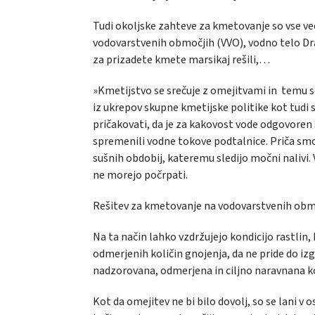
Tudi okoljske zahteve za kmetovanje so vse ve
vodovarstvenih območjih (VVO), vodno telo Dra
za prizadete kmete marsikaj rešili,…
»Kmetijstvo se srečuje z omejitvami in temu s
iz ukrepov skupne kmetijske politike kot tudi
pričakovati, da je za kakovost vode odgovoren 
spremenili vodne tokove podtalnice. Priča sm
sušnih obdobij, kateremu sledijo močni nalivi. 
ne morejo počrpati.
Rešitev za kmetovanje na vodovarstvenih obm
Na ta način lahko vzdržujejo kondicijo rastlin, 
odmerjenih količin gnojenja, da ne pride do iz
nadzorovana, odmerjena in ciljno naravnana kot
Kot da omejitev ne bi bilo dovolj, so se lani