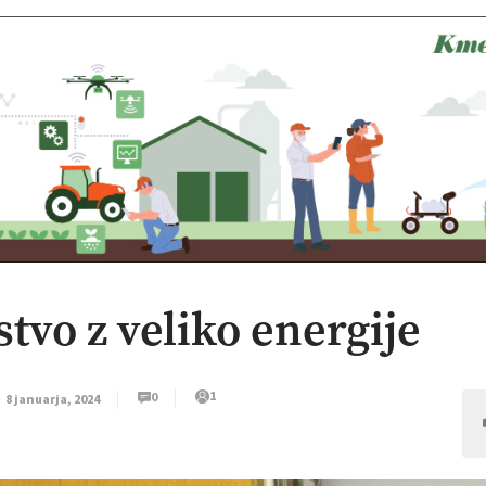
tvo z veliko energije
1
0
8 januarja, 2024