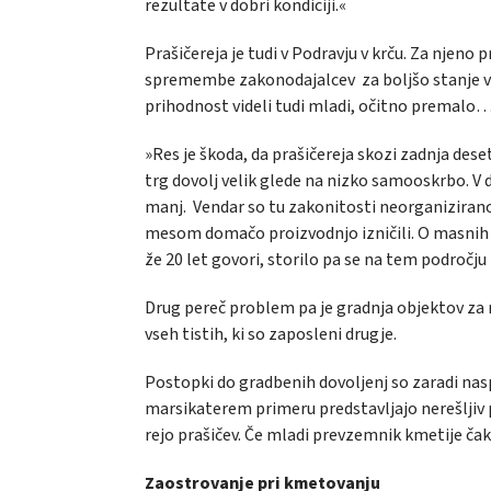
rezultate v dobri kondiciji.«
Prašičereja je tudi v Podravju v krču. Za njen
spremembe zakonodajalcev za boljšo stanje v pr
prihodnost videli tudi mladi, očitno premalo
»Res je škoda, da prašičereja skozi zadnja dese
trg dovolj velik glede na nizko samooskrbo. V
manj. Vendar so tu zakonitosti neorganiziranos
mesom domačo proizvodnjo izničili. O masnih
že 20 let govori, storilo pa se na tem področju 
Drug pereč problem pa je gradnja objektov za 
vseh tistih, ki so zaposleni drugje.
Postopki do gradbenih dovoljenj so zaradi nasp
marsikaterem primeru predstavljajo nerešljiv p
rejo prašičev. Če mladi prevzemnik kmetije čaka 
Zaostrovanje pri kmetovanju