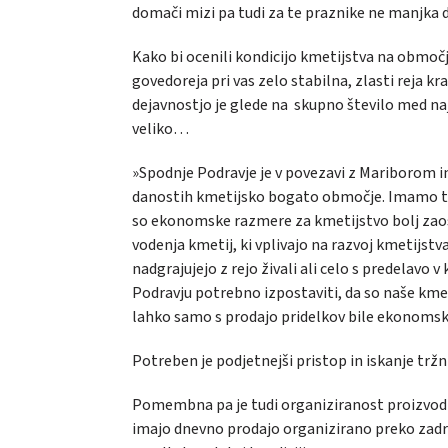
domači mizi pa tudi za te praznike ne manjka 
Kako bi ocenili kondicijo kmetijstva na območj
govedoreja pri vas zelo stabilna, zlasti reja k
dejavnostjo je glede na skupno število med n
veliko…
»Spodnje Podravje je v povezavi z Mariborom 
danostih kmetijsko bogato območje. Imamo tud
so ekonomske razmere za kmetijstvo bolj zao
vodenja kmetij, ki vplivajo na razvoj kmetijstv
nadgrajujejo z rejo živali ali celo s predelavo 
Podravju potrebno izpostaviti, da so naše kme
lahko samo s prodajo pridelkov bile ekonomsk
Potreben je podjetnejši pristop in iskanje tržn
Pomembna pa je tudi organiziranost proizvodnje
imajo dnevno prodajo organizirano preko zad