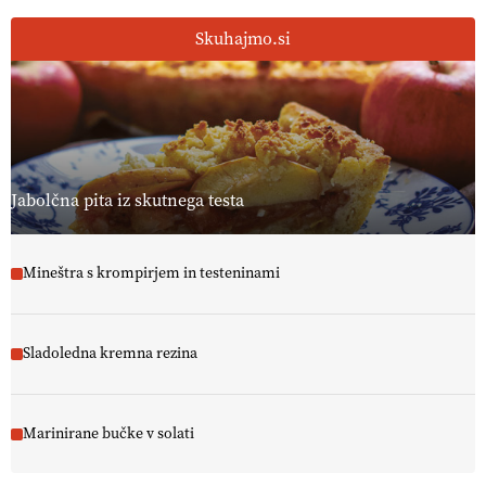
13.07.2026
Skuhajmo.si
[EKOloško = LOGIČNO
]
Ekološka reja kokoši skrbi za živali
, okolje
in kakovostna jajca
. VEČ
https://t.co/PX49GVsP1M
@EUAgri #IMCAP #CAP https://t.co/a1xatzEeid
13.07.2026
Jabolčna pita iz skutnega testa
Mineštra s krompirjem in testeninami
Sladoledna kremna rezina
Marinirane bučke v solati