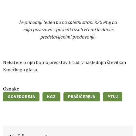
Že prihodnji teden bo na spletni strani KZG Ptuj na
volja povezava s posnetki vseh včeraj in danes
predstavljenimi predavanji.
Nekatere o njih bomo predstavili tudi v naslednjih številkah
Kmečkega glasa.
Oznake
GOVEDOREJA
KGZ
PRAŠIČEREJA
PTUJ