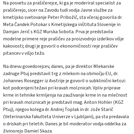
Na posvetu za prašičerejce, ki ga je moderiral specialist za
prašičerejo, sicer na Zavodu tudi vodja Javne službe za
kmetijsko svetovanje Peter Pribožič, sta včeraj govorila dr.
Meta Čandek Potokar s Kmetijskega inštituta Slovenije in
Damjan Jerič s KGZ Murska Sobota. Prva je predstavila
modelne primere reje prašičev za proizvodnjo izdelkov višje
kakovosti; drugi je govoril o ekonomičnosti reje prašičev
pitancev v višjo težo.
Na dnevu govedorejcev, danes, pa je direktor Mlekarske
zadruge Ptuj predstavil trg z mlekom na območju EU, dr.
Johannes Rosegger iz Avstrije je govoril o subklinični ketozi
kot podcenjeni težavi pri kravah molznicah. Vpliv priprave
krme in tehnike krmljenja na zauživanje krme in na mlečnost
pri kravah molznicah je predstavil mag. Anton Hohler (KGZ
Ptuj), njegov kolega dr. Andrej Toplak in dr. Jože Starič
(Veterinarska fakulteta Univerze v Ljubljani), pa sta predavala
o driskah pri teletih. Danes je bil moderator vodja oddelka za
živinorejo Damiel Skaza.