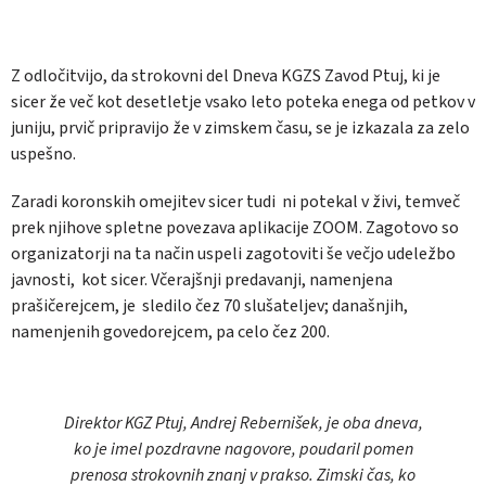
Z odločitvijo, da strokovni del Dneva KGZS Zavod Ptuj, ki je
sicer že več kot desetletje vsako leto poteka enega od petkov v
juniju, prvič pripravijo že v zimskem času, se je izkazala za zelo
uspešno.
Zaradi koronskih omejitev sicer tudi ni potekal v živi, temveč
prek njihove spletne povezava aplikacije ZOOM. Zagotovo so
organizatorji na ta način uspeli zagotoviti še večjo udeležbo
javnosti, kot sicer. Včerajšnji predavanji, namenjena
prašičerejcem, je sledilo čez 70 slušateljev; današnjih,
namenjenih govedorejcem, pa celo čez 200.
Direktor KGZ Ptuj, Andrej Rebernišek, je oba dneva,
ko je imel pozdravne nagovore, poudaril pomen
prenosa strokovnih znanj v prakso. Zimski čas, ko