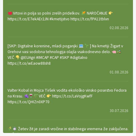
Vrtovi in polja so polni zrelih pridelkov.
NAROČANJE
https://t.co/E7ekAEr2JN #kmetijstvo https://t.co/fPA11tblvn
02.08.2026
[SKP: Digitalne korenine, mladi poganjki
] Na kmetiji Žigart v
Orehovi vasi sodobna tehnologija olajša vsakodnevno delo.
VEČ
@EUAgri #IMCAP #CAP #SKP #digitalno
https://t.co/wEaow88sh8
01.08.2026
Valter Kobal in Mojca Tiršek vodita ekološko vinsko posestvo Fedora
na Krasu.
VEČ
https://t.co/LaVojgKwfF
https://t.co/QHIZn0XP70
30.07.2026
Žetev žit je zaradi vročine in stabilnega vremena že zaključena.
VEČ
https://t.co/bBWaIz6Hhh https://t.co/TtKoOF5ENS