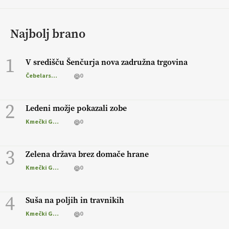
Najbolj brano
1
V središču Šenčurja nova zadružna trgovina
Čebelarstvo
0
2
Ledeni možje pokazali zobe
Kmečki Glas
0
3
Zelena država brez domače hrane
Kmečki Glas
0
4
Suša na poljih in travnikih
Kmečki Glas
0