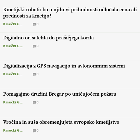
Kmetijski roboti: bo o njihovi prihodnosti odločala cena ali
prednosti za kmetijo?
Kmečki Glas
0
Digitalno od satelita do prašičjega korita
Kmečki Glas
0
Digitalizacija z GPS navigacijo in avtonomnimi sistemi
Kmečki Glas
0
Pomagajmo družini Bregar po uničujočem požaru
Kmečki Glas
0
Vročina in suša obremenjujeta evropsko kmetijstvo
Kmečki Glas
0