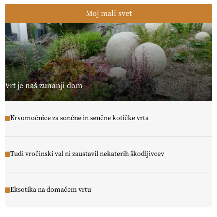
Moj mali svet
Vrt je naš zunanji dom
Krvomočnice za sončne in senčne kotičke vrta
Tudi vročinski val ni zaustavil nekaterih škodljivcev
Eksotika na domačem vrtu