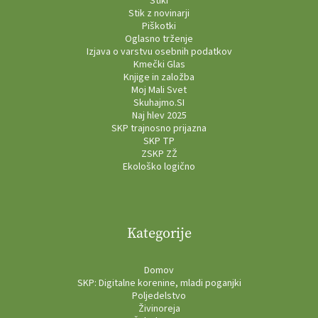
Stiki
Stik z novinarji
Piškotki
Oglasno trženje
Izjava o varstvu osebnih podatkov
Kmečki Glas
Knjige in založba
Moj Mali Svet
Skuhajmo.SI
Naj hlev 2025
SKP trajnosno prijazna
SKP TP
ZSKP ZŽ
Ekološko logično
Kategorije
Domov
SKP: Digitalne korenine, mladi poganjki
Poljedelstvo
Živinoreja