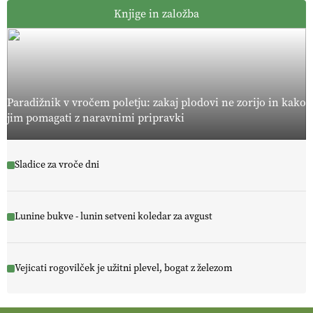
Knjige in založba
Paradižnik v vročem poletju: zakaj plodovi ne zorijo in kako
jim pomagati z naravnimi pripravki
Sladice za vroče dni
Lunine bukve - lunin setveni koledar za avgust
Vejicati rogovilček je užitni plevel, bogat z železom