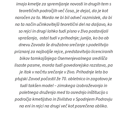
imajo kmetje za spremljanje novosti in drugih tem s
teoretičnih področjih več časa, je dejal, da je kot
naročen za to. Morda ne bi bil odveč razmislek, da bi
na ta način učinkovitejši teoretični del na daljavo, ko
so rejci in drugi lahko tudi pisno v živo postavljali
vprašanja, ostal tudi v prihodnje; junija, ko bo ob
dnevu Zavoda še družabno srečanje s podelitvijo
priznanj za najboljše rejce, predstavitvijo licenciranih
bikov tamkajšnjega Osemenjevalnega središča
lisaste pasme, morda tudi govedorejska razstava, pa
je itak v načrtu srečanje v živo. Prihodnje leto bo
ptujski Zavod počastil že 70. obletnico in zagotovo je
tudi takšen model – zimskega izobraževanja in
poletnega druženja med to osrednjo inštitucijo s
področja kmetijstva in živilstva v Spodnjem Podravju
na eni in rejci na drugi več kot posrečena oblika.