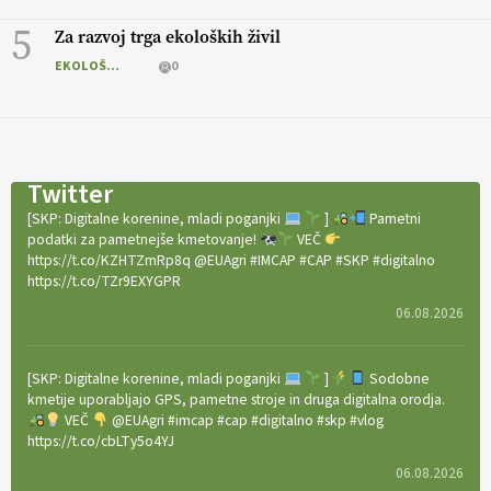
5
Za razvoj trga ekoloških živil
EKOLOŠKO LOGIČNO
0
Twitter
[SKP: Digitalne korenine, mladi poganjki
]
Pametni
podatki za pametnejše kmetovanje!
VEČ
https://t.co/KZHTZmRp8q @EUAgri #IMCAP #CAP #SKP #digitalno
https://t.co/TZr9EXYGPR
06.08.2026
[SKP: Digitalne korenine, mladi poganjki
]
Sodobne
kmetije uporabljajo GPS, pametne stroje in druga digitalna orodja.
VEČ
@EUAgri #imcap #cap #digitalno #skp #vlog
https://t.co/cbLTy5o4YJ
06.08.2026