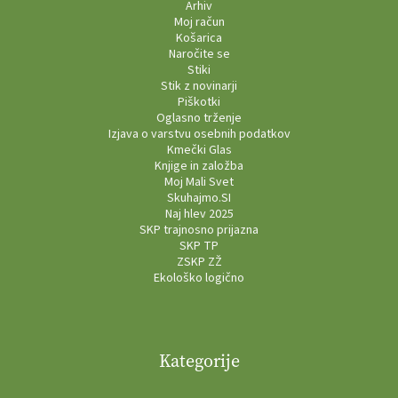
Arhiv
Moj račun
Košarica
Naročite se
Stiki
Stik z novinarji
Piškotki
Oglasno trženje
Izjava o varstvu osebnih podatkov
Kmečki Glas
Knjige in založba
Moj Mali Svet
Skuhajmo.SI
Naj hlev 2025
SKP trajnosno prijazna
SKP TP
ZSKP ZŽ
Ekološko logično
Kategorije