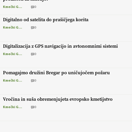
Kmečki Glas
0
Digitalno od satelita do prašičjega korita
Kmečki Glas
0
Digitalizacija z GPS navigacijo in avtonomnimi sistemi
Kmečki Glas
0
Pomagajmo družini Bregar po uničujočem požaru
Kmečki Glas
0
Vročina in suša obremenjujeta evropsko kmetijstvo
Kmečki Glas
0