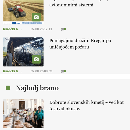
avtonomnimi sistemi
[EKOloško = LOGIČNO
]
Na kmetiji Polone Ratajc je pridelava
aronije
v dobrem desetletju zrasla v uspešno kmetijsko in
podjetniško zgodbo.
VEČ
https://t.co/EulJoSBYMi @EUAgri
#IMCAP #CAP https://t.co/xp1oihBDaJ
Kmečki Glas
05.08.26 12:11
0
13.07.2026
Pomagajmo družini Bregar po
uničujočem požaru
[EKOloško = LOGIČNO
]
Ekološka vina so vse bolj iskana doma in
v tujini
. Zato je ekološka pridelava odlična priložnost za slovenske
vinarje
. VEČ
https://t.co/XAe9EbeAbK @EUAgri #IMCAP #CAP
https://t.co/01qpoeLyNP
Kmečki Glas
05.08.26 09:09
0
13.07.2026
Najbolj brano
[EKOloško = LOGIČNO
] Mladi
so ključni za prihodnost
kmetijstva in uspešno prenovo kmetij
. VEČ
Dobrote slovenskih kmetij – več kot
https://t.co/RRn8unbwXp @EUAgri #IMCAP #CAP
festival okusov
https://t.co/mnLHFv2VuP
13.07.2026