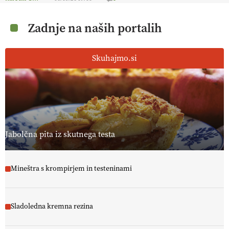
Zadnje na naših portalih
Skuhajmo.si
Jabolčna pita iz skutnega testa
Mineštra s krompirjem in testeninami
Sladoledna kremna rezina