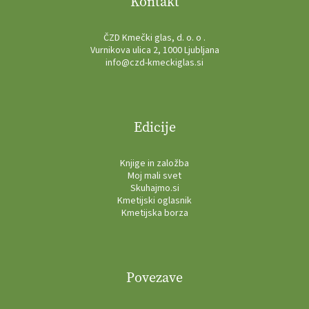
Kontakt
ČZD Kmečki glas, d. o. o .
Vurnikova ulica 2, 1000 Ljubljana
info@czd-kmeckiglas.si
Edicije
Knjige in založba
Moj mali svet
Skuhajmo.si
Kmetijski oglasnik
Kmetijska borza
Povezave