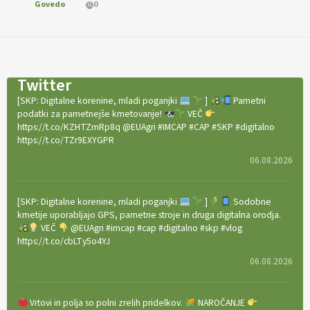
Govedo
0
Twitter
[SKP: Digitalne korenine, mladi poganjki
]
Pametni
podatki za pametnejše kmetovanje!
VEČ
https://t.co/KZHTZmRp8q @EUAgri #IMCAP #CAP #SKP #digitalno
https://t.co/TZr9EXYGPR
06.08.2026
[SKP: Digitalne korenine, mladi poganjki
]
Sodobne
kmetije uporabljajo GPS, pametne stroje in druga digitalna orodja.
VEČ
@EUAgri #imcap #cap #digitalno #skp #vlog
https://t.co/cbLTy5o4YJ
06.08.2026
Vrtovi in polja so polni zrelih pridelkov.
NAROČANJE