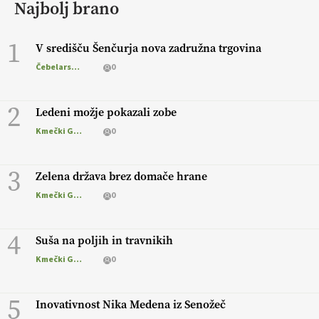
Najbolj brano
1
V središču Šenčurja nova zadružna trgovina
Čebelarstvo
0
2
Ledeni možje pokazali zobe
Kmečki Glas
0
3
Zelena država brez domače hrane
Kmečki Glas
0
4
Suša na poljih in travnikih
Kmečki Glas
0
5
Inovativnost Nika Medena iz Senožeč