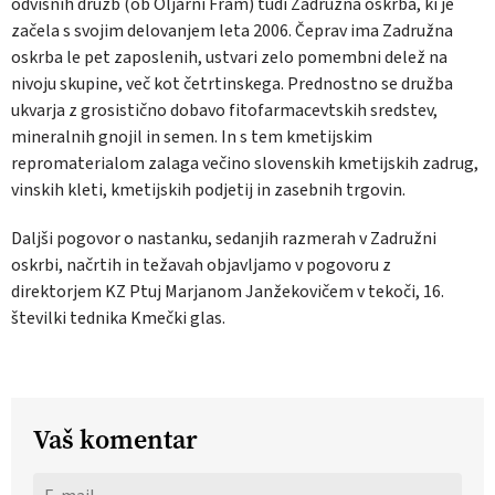
odvisnih družb (ob Oljarni Fram) tudi Zadružna oskrba, ki je
začela s svojim delovanjem leta 2006. Čeprav ima Zadružna
oskrba le pet zaposlenih, ustvari zelo pomembni delež na
nivoju skupine, več kot četrtinskega. Prednostno se družba
ukvarja z grosistično dobavo fitofarmacevtskih sredstev,
mineralnih gnojil in semen. In s tem kmetijskim
repromaterialom zalaga večino slovenskih kmetijskih zadrug,
vinskih kleti, kmetijskih podjetij in zasebnih trgovin.
Daljši pogovor o nastanku, sedanjih razmerah v Zadružni
oskrbi, načrtih in težavah objavljamo v pogovoru z
direktorjem KZ Ptuj Marjanom Janžekovičem v tekoči, 16.
številki tednika Kmečki glas.
Vaš komentar