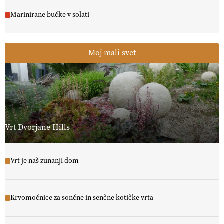
Marinirane bučke v solati
Moj mali svet
Vrt Dvorjane Hills
Vrt je naš zunanji dom
Krvomočnice za sončne in senčne kotičke vrta