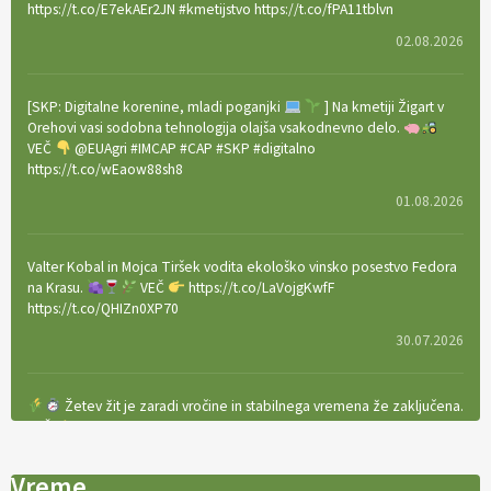
https://t.co/E7ekAEr2JN #kmetijstvo https://t.co/fPA11tblvn
02.08.2026
[SKP: Digitalne korenine, mladi poganjki
] Na kmetiji Žigart v
Orehovi vasi sodobna tehnologija olajša vsakodnevno delo.
VEČ
@EUAgri #IMCAP #CAP #SKP #digitalno
https://t.co/wEaow88sh8
01.08.2026
Valter Kobal in Mojca Tiršek vodita ekološko vinsko posestvo Fedora
na Krasu.
VEČ
https://t.co/LaVojgKwfF
https://t.co/QHIZn0XP70
30.07.2026
Žetev žit je zaradi vročine in stabilnega vremena že zaključena.
VEČ
https://t.co/bBWaIz6Hhh https://t.co/TtKoOF5ENS
23.07.2026
Vreme