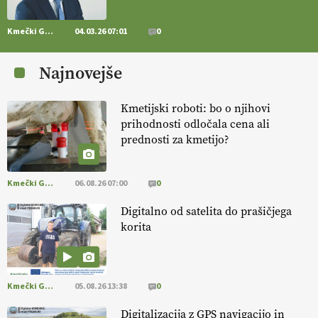
14.07.2026
Kmečki Glas
04.03.26 07:01
0
[EKOloško = LOGIČNO
] Zdravje rastlin je ključno za
prehransko
varnost,
okolje in kakovost življenja. VEČ
Najnovejše
https://t.co/K0USFPJ5fJ @EUAgri #IMCAP #CAP
https://t.co/vcHhoOixHy
14.07.2026
Kmetijski roboti: bo o njihovi
prihodnosti odločala cena ali
prednosti za kmetijo?
[EKOloško = LOGIČNO
]
Danes ni pomembna le količina hrane,
ampak tudi način njene pridelave
. VEČ
https://t.co/bKGeI4ZcNi
@EUAgri #imcap #cap #blog https://t.co/2sllAmcKwG
Kmečki Glas
06.08.26 07:00
0
14.07.2026
Digitalno od satelita do prašičjega
korita
[EKOloško = LOGIČNO
]
Kakovostna ekološka semena in
prilagojene sorte
so temelj uspešne ekološke pridelave.
VEČ
https://t.co/OQSsax7l8V @EUAgri #IMCAP #CAP
https://t.co/PAL0zlhVia
Kmečki Glas
05.08.26 13:38
0
13.07.2026
Digitalizacija z GPS navigacijo in