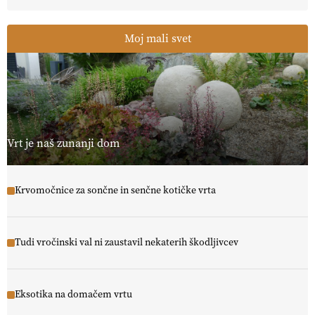
Moj mali svet
Vrt je naš zunanji dom
Krvomočnice za sončne in senčne kotičke vrta
Tudi vročinski val ni zaustavil nekaterih škodljivcev
Eksotika na domačem vrtu