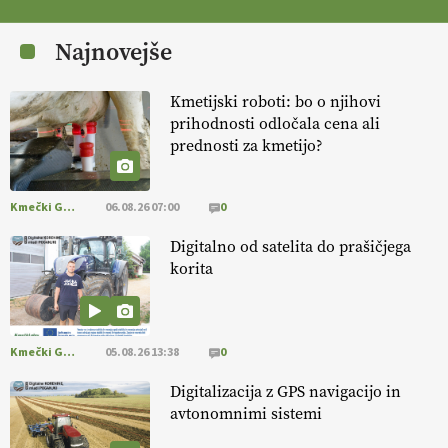
[EKOloško = LOGIČNO
] Zdravje rastlin je ključno za
prehransko
varnost,
okolje in kakovost življenja. VEČ
Najnovejše
https://t.co/K0USFPJ5fJ @EUAgri #IMCAP #CAP
https://t.co/vcHhoOixHy
14.07.2026
Kmetijski roboti: bo o njihovi
prihodnosti odločala cena ali
prednosti za kmetijo?
[EKOloško = LOGIČNO
]
Danes ni pomembna le količina hrane,
ampak tudi način njene pridelave
. VEČ
https://t.co/bKGeI4ZcNi
@EUAgri #imcap #cap #blog https://t.co/2sllAmcKwG
Kmečki Glas
06.08.26 07:00
0
14.07.2026
Digitalno od satelita do prašičjega
korita
[EKOloško = LOGIČNO
]
Kakovostna ekološka semena in
prilagojene sorte
so temelj uspešne ekološke pridelave.
VEČ
https://t.co/OQSsax7l8V @EUAgri #IMCAP #CAP
https://t.co/PAL0zlhVia
Kmečki Glas
05.08.26 13:38
0
13.07.2026
Digitalizacija z GPS navigacijo in
avtonomnimi sistemi
[EKOloško = LOGIČNO
]
Na kmetiji Polone Ratajc je pridelava