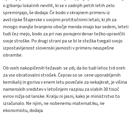
o gibanju lokalnih neviht, ki se v zadnjih petih letih zelo
spreminjajo, še dodaja. Če bodo v skrajnem primeru iz
avstrijske Štajerske s svojimi protitočnimi letali, ki jih za
mnogo manjše branjeno obočje menda imajo kar sedem, leteli
tudi čez mejo, bodo za pri nas ponujeni denar težko upravičili
svoje stroške. Po drugi strani pa se bi le stežka tvegali svojo
izpostavljenost slovenski javnosti v primeru neuspešne
obrambe.
Ob vseh nakopičenih težavah se zdi, da bo tudi letos trd oreh
za vse obratovalni strošek. Čeprav so se cene uporabljenih
kemikalij in goriva v enem letu povečale za nekajkrat, je višina
namenskih sredstev v letošnjem razpisu za slabih 30 tisoč
evrov nižja od lanske. Kralju ni jasni, kako je ministrstvo to
izračunalo. Ne njim, ne nobenemu matematiku, ne
ekonomistu, dodaja.