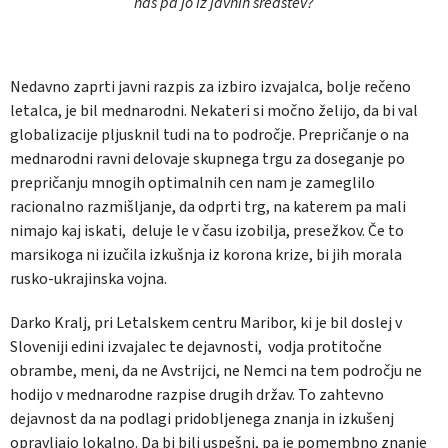
nas pa jo iz javnih sredstev?
Nedavno zaprti javni razpis za izbiro izvajalca, bolje rečeno
letalca, je bil mednarodni. Nekateri si močno želijo, da bi val
globalizacije pljusknil tudi na to področje. Prepričanje o na
mednarodni ravni delovaje skupnega trgu za doseganje po
prepričanju mnogih optimalnih cen nam je zameglilo
racionalno razmišljanje, da odprti trg, na katerem pa mali
nimajo kaj iskati, deluje le v času izobilja, presežkov. Če to
marsikoga ni izučila izkušnja iz korona krize, bi jih morala
rusko-ukrajinska vojna.
Darko Kralj, pri Letalskem centru Maribor, ki je bil doslej v
Sloveniji edini izvajalec te dejavnosti, vodja protitočne
obrambe, meni, da ne Avstrijci, ne Nemci na tem področju ne
hodijo v mednarodne razpise drugih držav. To zahtevno
dejavnost da na podlagi pridobljenega znanja in izkušenj
opravljajo lokalno. Da bi bili uspešni, pa je pomembno znanje