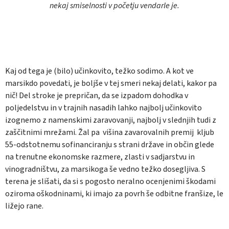
nekaj smiselnosti v početju vendarle je.
Kaj od tega je (bilo) učinkovito, težko sodimo. A kot ve
marsikdo povedati, je boljše v tej smeri nekaj delati, kakor pa
nič! Del stroke je prepričan, da se izpadom dohodka v
poljedelstvu in v trajnih nasadih lahko najbolj učinkovito
izognemo z namenskimi zaravovanji, najbolj v slednjih tudi z
zaščitnimi mrežami. Žal pa višina zavarovalnih premij kljub
55-odstotnemu sofinanciranju s strani države in občin glede
na trenutne ekonomske razmere, zlasti v sadjarstvu in
vinogradništvu, za marsikoga še vedno težko dosegljiva. S
terena je slišati, da si s pogosto neralno ocenjenimi škodami
oziroma oškodninami, ki imajo za povrh še odbitne franšize, le
ližejo rane.