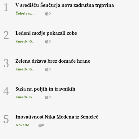
1
V središču Šenčurja nova zadružna trgovina
Čebelarstvo
0
2
Ledeni možje pokazali zobe
Kmečki Glas
0
3
Zelena država brez domače hrane
Kmečki Glas
0
4
Suša na poljih in travnikih
Kmečki Glas
0
5
Inovativnost Nika Medena iz Senožeč
Govedo
0