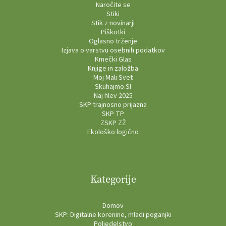
Naročite se
Stiki
Stik z novinarji
Piškotki
Oglasno trženje
Izjava o varstvu osebnih podatkov
Kmečki Glas
Knjige in založba
Moj Mali Svet
Skuhajmo.SI
Naj hlev 2025
SKP trajnosno prijazna
SKP TP
ZSKP ZŽ
Ekološko logično
Kategorije
Domov
SKP: Digitalne korenine, mladi poganjki
Poljedelstvo