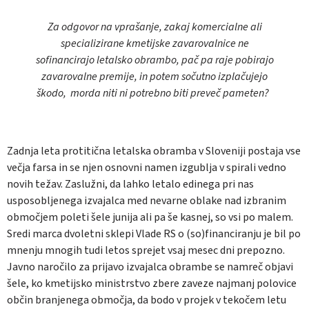
Za odgovor na vprašanje, zakaj komercialne ali
specializirane kmetijske zavarovalnice ne
sofinancirajo letalsko obrambo, pač pa raje pobirajo
zavarovalne premije, in potem sočutno izplačujejo
škodo, morda niti ni potrebno biti preveč pameten?
Zadnja leta protitična letalska obramba v Sloveniji postaja vse
večja farsa in se njen osnovni namen izgublja v spirali vedno
novih težav. Zaslužni, da lahko letalo edinega pri nas
usposobljenega izvajalca med nevarne oblake nad izbranim
območjem poleti šele junija ali pa še kasnej, so vsi po malem.
Sredi marca dvoletni sklepi Vlade RS o (so)financiranju je bil po
mnenju mnogih tudi letos sprejet vsaj mesec dni prepozno.
Javno naročilo za prijavo izvajalca obrambe se namreč objavi
šele, ko kmetijsko ministrstvo zbere zaveze najmanj polovice
občin branjenega območja, da bodo v projek v tekočem letu