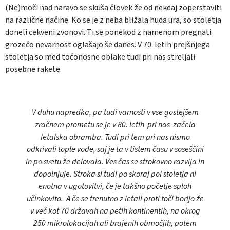
(Ne)moči nad naravo se skuša človek že od nekdaj zoperstaviti
na različne načine. Ko se je z neba bližala huda ura, so stoletja
doneli cekveni zvonovi. Ti se ponekod z namenom pregnati
grozečo nevarnost oglašajo še danes. V 70. letih prejšnjega
stoletja so med točonosne oblake tudi pri nas streljali
posebne rakete.
V duhu napredka, pa tudi varnosti v vse gostejšem
zračnem prometu se je v 80. letih pri nas začela
letalska obramba. Tudi pri tem pri nas nismo
odkrivali tople vode, saj je ta v tistem času v soseščini
in po svetu že delovala. Ves čas se strokovno razvija in
dopolnjuje. Stroka si tudi po skoraj pol stoletja ni
enotna v ugotovitvi, če je takšno početje sploh
učinkovito. A če se trenutno z letali proti toči borijo že
v več kot 70 državah na petih kontinentih, na okrog
250 mikrolokacijah ali brajenih območjih, potem