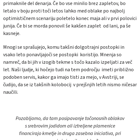
primaknile del denarja. Če bo vse minilo brez zapletov, bo
letalo v boju proti toči letos lahko med oblake po najbolj
optimističnem scenariju poletelo konec maja ali v prvi polovici
junija. Če bi se morda ponovil še kakšen zaplet od lani, pa še
kasneje.
Mnogi se sprašujejo, komu takšni dolgotrajni postopki in
vsako leto ponavljajoči se postopki koristijo. Mnenja so
namreč, da bi jih v izogib tekme s točo kazalo izpeljati za več
let. Naši ljudje, ki hočejo tudi na tem področju imeti približno
podoben servis, kakor ga imajo tisti za mejo, v Avstriji, se
čudijo, da se iz takšnih kolobocij v prejšnjih letih nismo ničesar
naučili.
Pozabljamo, da tam posipavanje točonosnih oblakov
s srebrovim jodidom ali iztreljene plamenice
financirajo kmetje in druga zasebna iniciativa, pri