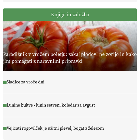
Knjige in založba
Paradižnik v vročem poletju: zakaj plodovi ne zorijo in kako
jim pomagati z naravnimi pripravki
Sladice za vroče dni
Lunine bukve - lunin setveni koledar za avgust
Vejicati rogovilček je užitni plevel, bogat z železom