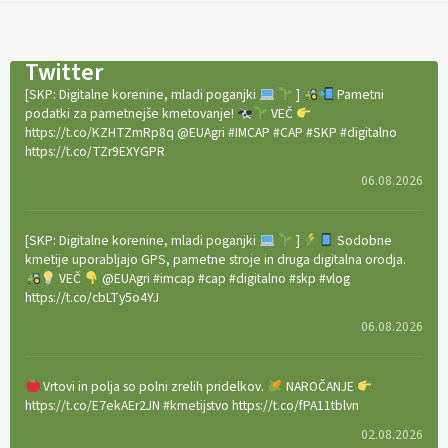
Twitter
[SKP: Digitalne korenine, mladi poganjki
]
Pametni
podatki za pametnejše kmetovanje!
VEČ
https://t.co/KZHTZmRp8q @EUAgri #IMCAP #CAP #SKP #digitalno
https://t.co/TZr9EXYGPR
06.08.2026
[SKP: Digitalne korenine, mladi poganjki
]
Sodobne
kmetije uporabljajo GPS, pametne stroje in druga digitalna orodja.
VEČ
@EUAgri #imcap #cap #digitalno #skp #vlog
https://t.co/cbLTy5o4YJ
06.08.2026
Vrtovi in polja so polni zrelih pridelkov.
NAROČANJE
https://t.co/E7ekAEr2JN #kmetijstvo https://t.co/fPA11tblvn
02.08.2026