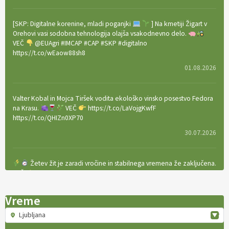
[SKP: Digitalne korenine, mladi poganjki
] Na kmetiji Žigart v
Orehovi vasi sodobna tehnologija olajša vsakodnevno delo.
VEČ
@EUAgri #IMCAP #CAP #SKP #digitalno
https://t.co/wEaow88sh8
01.08.2026
Valter Kobal in Mojca Tiršek vodita ekološko vinsko posestvo Fedora
na Krasu.
VEČ
https://t.co/LaVojgKwfF
https://t.co/QHIZn0XP70
30.07.2026
Žetev žit je zaradi vročine in stabilnega vremena že zaključena.
VEČ
https://t.co/bBWaIz6Hhh https://t.co/TtKoOF5ENS
23.07.2026
Vreme
Ljubljana
[EKOloško = LOGIČNO
]
Ameriške borovnice so odlična izbira za
ekološko pridelavo.
VEČ
https://t.co/aPQkmLUy2j @EUAgri