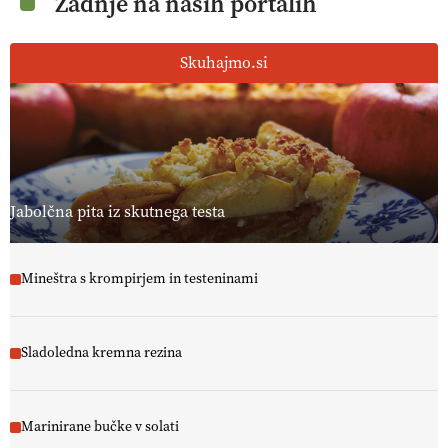
Zadnje na naših portalih
Skuhajmo.si
Jabolčna pita iz skutnega testa
Mineštra s krompirjem in testeninami
Sladoledna kremna rezina
Marinirane bučke v solati