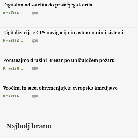
Digitalno od satelita do prašičjega korita
Kmečki Glas
0
Digitalizacija z GPS navigacijo in avtonomnimi sistemi
Kmečki Glas
0
Pomagajmo družini Bregar po uničujočem požaru
Kmečki Glas
0
Vročina in suša obremenjujeta evropsko kmetijstvo
Kmečki Glas
0
Najbolj brano