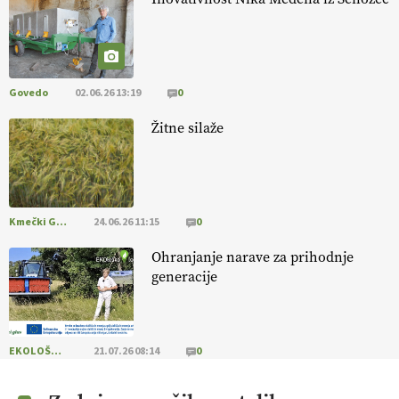
@EUAgri #IMCAP #CAP https://t.co/a1xatzEeid
13.07.2026
Govedo
02.06.26 13:19
0
Žitne silaže
Kmečki Glas
24.06.26 11:15
0
Ohranjanje narave za prihodnje
generacije
EKOLOŠKO LOGIČNO
21.07.26 08:14
0