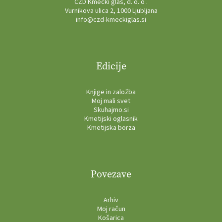
ČZD Kmečki glas, d. o. o .
Vurnikova ulica 2, 1000 Ljubljana
info@czd-kmeckiglas.si
Edicije
Knjige in založba
Moj mali svet
Skuhajmo.si
Kmetijski oglasnik
Kmetijska borza
Povezave
Arhiv
Moj račun
Košarica