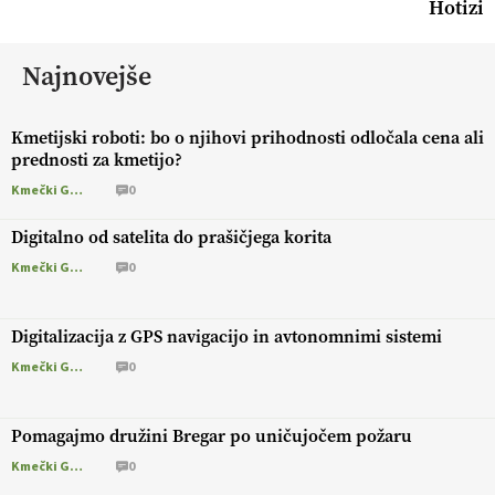
Hotizi
Najnovejše
Kmetijski roboti: bo o njihovi prihodnosti odločala cena ali
prednosti za kmetijo?
Kmečki Glas
0
Digitalno od satelita do prašičjega korita
Kmečki Glas
0
Digitalizacija z GPS navigacijo in avtonomnimi sistemi
Kmečki Glas
0
Pomagajmo družini Bregar po uničujočem požaru
Kmečki Glas
0