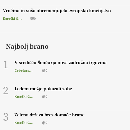
Vročina in suša obremenjujeta evropsko kmetijstvo
Kmečki Glas
0
Najbolj brano
1
V središču Šenčurja nova zadružna trgovina
Čebelarstvo
0
2
Ledeni možje pokazali zobe
Kmečki Glas
0
3
Zelena država brez domače hrane
Kmečki Glas
0