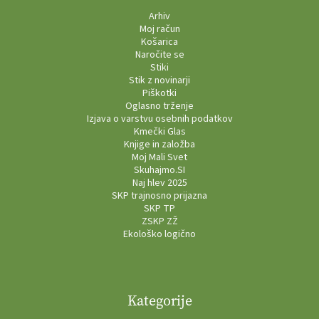
Arhiv
Moj račun
Košarica
Naročite se
Stiki
Stik z novinarji
Piškotki
Oglasno trženje
Izjava o varstvu osebnih podatkov
Kmečki Glas
Knjige in založba
Moj Mali Svet
Skuhajmo.SI
Naj hlev 2025
SKP trajnosno prijazna
SKP TP
ZSKP ZŽ
Ekološko logično
Kategorije