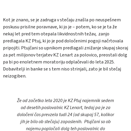
Kot je znano, se je zadruga v stečaju znašla po neuspešnem
poskusu prisilne poravnave, ki jo je – potem, ko se je ta že
nekaj let pred tem otepala likvidnostnih težav, zanjo
predlagala KZ Ptuj, ki jo je pod določenimi pogoji načrtovala
pripojiti. Ptujčani so upnikom predlagali znižanje skupaj skoraj
za pet milijonov terjatev KZ Lenart za polovico, preostali dolg
pa bi po enoletnem moratoriju odplačevali do leta 2025.
Dobavitelji in banke se s tem niso strinjali, zato je bil stečaj
neizogiben.
Že od začetka leta 2020 je KZ Ptuj najemnik sedem
od desetih poslovalnic KZ Lenart, tedaj pa je za
določeni čas prevzela tudi 24 (od skupaj 57, kolikor
jih je bilo ob stečaju) zaposlenih. Ptujčani so ob
najemu poplačali dolg teh poslovalnic do