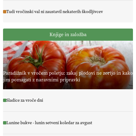
Tudi vročinski val ni zaustavil nekaterih škodljivcev
Knjige in založba
Paradižnik v vročem poletju: zakaj plodovi ne zorijo in kako
jim pomagati z naravnimi pripravki
Sladice za vroče dni
Lunine bukve - lunin setveni koledar za avgust