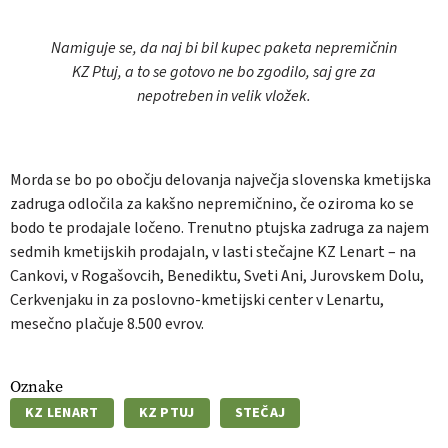
Namiguje se, da naj bi bil kupec paketa nepremičnin
KZ Ptuj, a to se gotovo ne bo zgodilo, saj gre za
nepotreben in velik vložek.
Morda se bo po obočju delovanja največja slovenska kmetijska
zadruga odločila za kakšno nepremičnino, če oziroma ko se
bodo te prodajale ločeno. Trenutno ptujska zadruga za najem
sedmih kmetijskih prodajaln, v lasti stečajne KZ Lenart – na
Cankovi, v Rogašovcih, Benediktu, Sveti Ani, Jurovskem Dolu,
Cerkvenjaku in za poslovno-kmetijski center v Lenartu,
mesečno plačuje 8.500 evrov.
Oznake
KZ LENART
KZ PTUJ
STEČAJ