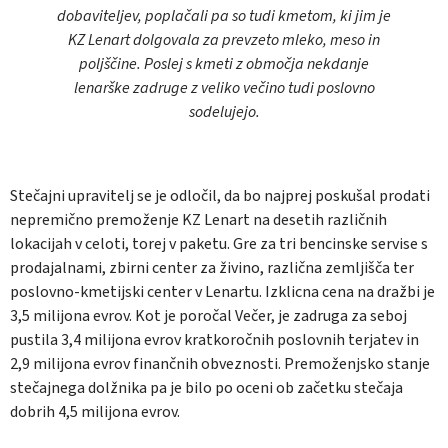
dobaviteljev, poplačali pa so tudi kmetom, ki jim je
KZ Lenart dolgovala za prevzeto mleko, meso in
poljščine. Poslej s kmeti z območja nekdanje
lenarške zadruge z veliko večino tudi poslovno
sodelujejo.
Stečajni upravitelj se je odločil, da bo najprej poskušal prodati
nepremično premoženje KZ Lenart na desetih različnih
lokacijah v celoti, torej v paketu. Gre za tri bencinske servise s
prodajalnami, zbirni center za živino, različna zemljišča ter
poslovno-kmetijski center v Lenartu. Izklicna cena na dražbi je
3,5 milijona evrov. Kot je poročal Večer, je zadruga za seboj
pustila 3,4 milijona evrov kratkoročnih poslovnih terjatev in
2,9 milijona evrov finančnih obveznosti. Premoženjsko stanje
stečajnega dolžnika pa je bilo po oceni ob začetku stečaja
dobrih 4,5 milijona evrov.