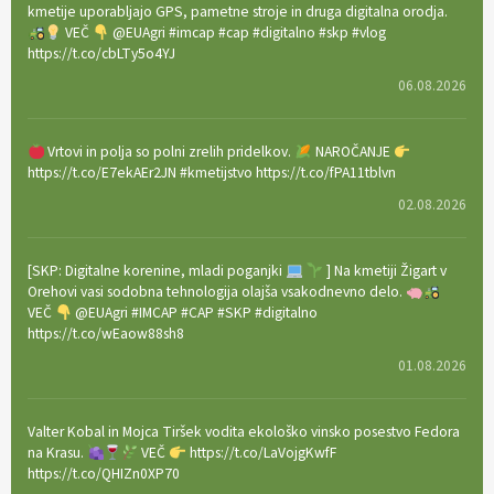
kmetije uporabljajo GPS, pametne stroje in druga digitalna orodja.
VEČ
@EUAgri #imcap #cap #digitalno #skp #vlog
https://t.co/cbLTy5o4YJ
06.08.2026
Vrtovi in polja so polni zrelih pridelkov.
NAROČANJE
https://t.co/E7ekAEr2JN #kmetijstvo https://t.co/fPA11tblvn
02.08.2026
[SKP: Digitalne korenine, mladi poganjki
] Na kmetiji Žigart v
Orehovi vasi sodobna tehnologija olajša vsakodnevno delo.
VEČ
@EUAgri #IMCAP #CAP #SKP #digitalno
https://t.co/wEaow88sh8
01.08.2026
Valter Kobal in Mojca Tiršek vodita ekološko vinsko posestvo Fedora
na Krasu.
VEČ
https://t.co/LaVojgKwfF
https://t.co/QHIZn0XP70