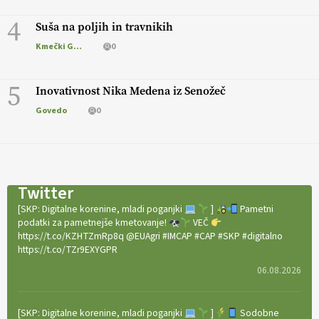
4
Suša na poljih in travnikih
Kmečki Glas
0
5
Inovativnost Nika Medena iz Senožeč
Govedo
0
Twitter
[SKP: Digitalne korenine, mladi poganjki
]
Pametni
podatki za pametnejše kmetovanje!
VEČ
https://t.co/KZHTZmRp8q @EUAgri #IMCAP #CAP #SKP #digitalno
https://t.co/TZr9EXYGPR
06.08.2026
[SKP: Digitalne korenine, mladi poganjki
]
Sodobne