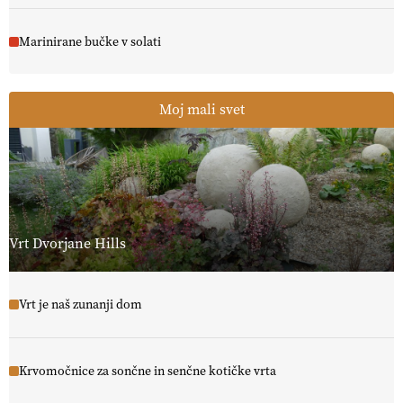
Marinirane bučke v solati
Moj mali svet
Vrt Dvorjane Hills
Vrt je naš zunanji dom
Krvomočnice za sončne in senčne kotičke vrta