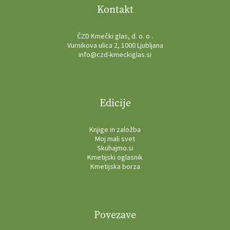
Kontakt
ČZD Kmečki glas, d. o. o .
Vurnikova ulica 2, 1000 Ljubljana
info@czd-kmeckiglas.si
Edicije
Knjige in založba
Moj mali svet
Skuhajmo.si
Kmetijski oglasnik
Kmetijska borza
Povezave