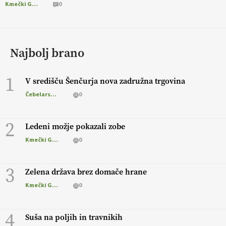
Kmečki Glas
0
Najbolj brano
1
V središču Šenčurja nova zadružna trgovina
Čebelarstvo
0
2
Ledeni možje pokazali zobe
Kmečki Glas
0
3
Zelena država brez domače hrane
Kmečki Glas
0
4
Suša na poljih in travnikih