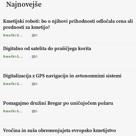
Najnovejše
Kmetijski roboti: bo o njihovi prihodnosti odločala cena ali
prednosti za kmetijo?
Kmečki Glas
0
Digitalno od satelita do prašičjega korita
Kmečki Glas
0
Digitalizacija z GPS navigacijo in avtonomnimi sistemi
Kmečki Glas
0
Pomagajmo družini Bregar po uničujočem požaru
Kmečki Glas
0
Vročina in suša obremenjujeta evropsko kmetijstvo