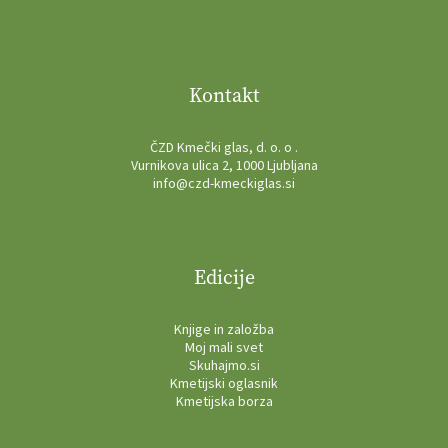
Kontakt
ČZD Kmečki glas, d. o. o .
Vurnikova ulica 2, 1000 Ljubljana
info@czd-kmeckiglas.si
Edicije
Knjige in založba
Moj mali svet
Skuhajmo.si
Kmetijski oglasnik
Kmetijska borza