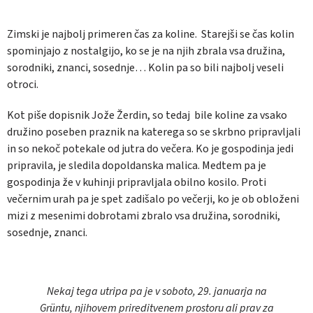
Zimski je najbolj primeren čas za koline. Starejši se čas kolin
spominjajo z nostalgijo, ko se je na njih zbrala vsa družina,
sorodniki, znanci, sosednje… Kolin pa so bili najbolj veseli
otroci.
Kot piše dopisnik Jože Žerdin, so tedaj bile koline za vsako
družino poseben praznik na katerega so se skrbno pripravljali
in so nekoč potekale od jutra do večera. Ko je gospodinja jedi
pripravila, je sledila dopoldanska malica. Medtem pa je
gospodinja že v kuhinji pripravljala obilno kosilo. Proti
večernim urah pa je spet zadišalo po večerji, ko je ob obloženi
mizi z mesenimi dobrotami zbralo vsa družina, sorodniki,
sosednje, znanci.
Nekaj tega utripa pa je v soboto, 29. januarja na
Grüntu, njihovem prireditvenem prostoru ali prav za