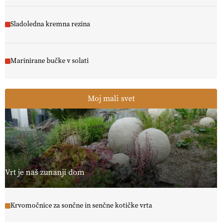
Sladoledna kremna rezina
Marinirane bučke v solati
Moj mali svet
Vrt je naš zunanji dom
Krvomočnice za sončne in senčne kotičke vrta