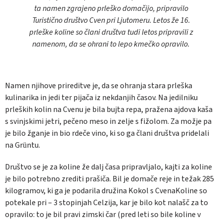
ta namen zgrajeno prleško domačijo, pripravilo
Turistično društvo Cven pri Ljutomeru. Letos že 16.
prleške koline so člani društva tudi letos pripravili z
namenom, da se ohrani to lepo kmečko opravilo.
Namen njihove prireditve je, da se ohranja stara prleška
kulinarika in jedi ter pijača iz nekdanjih časov. Na jedilniku
prleških kolin na Cvenu je bila bujta repa, pražena ajdova kaša
s svinjskimi jetri, pečeno meso in zelje s fižolom. Za možje pa
je bilo žganje in bio rdeče vino, ki so ga člani društva pridelali
na Grüntu.
Društvo se je za koline že dalj časa pripravljalo, kajti za koline
je bilo potrebno zrediti prašiča. Bil je domače reje in težak 285
kilogramov, ki ga je podarila družina Kokol s CvenaKoline so
potekale pri – 3 stopinjah Celzija, kar je bilo kot nalašč za to
opravilo: to je bil pravi zimski čar (pred leti so bile koline v