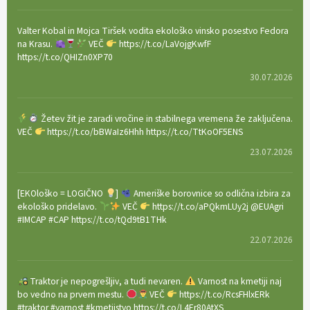
Valter Kobal in Mojca Tiršek vodita ekološko vinsko posestvo Fedora
na Krasu.
VEČ
https://t.co/LaVojgKwfF
https://t.co/QHIZn0XP70
30.07.2026
Žetev žit je zaradi vročine in stabilnega vremena že zaključena.
VEČ
https://t.co/bBWaIz6Hhh https://t.co/TtKoOF5ENS
23.07.2026
[EKOloško = LOGIČNO
]
Ameriške borovnice so odlična izbira za
ekološko pridelavo.
VEČ
https://t.co/aPQkmLUy2j @EUAgri
#IMCAP #CAP https://t.co/tQd9tB1THk
22.07.2026
Traktor je nepogrešljiv, a tudi nevaren.
Varnost na kmetiji naj
bo vedno na prvem mestu.
VEČ
https://t.co/RcsFHlxERk
#traktor #varnost #kmetijstvo https://t.co/L4Er80AtXS