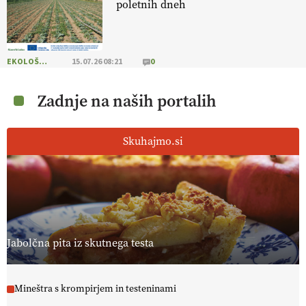
poletnih dneh
EKOLOŠKO LOGIČNO
15.07.26 08:21
0
Zadnje na naših portalih
Skuhajmo.si
Jabolčna pita iz skutnega testa
Mineštra s krompirjem in testeninami