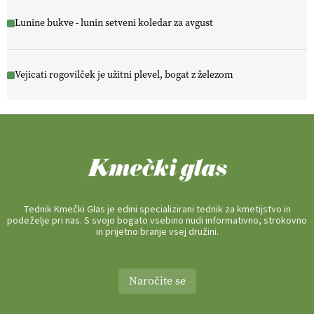
Lunine bukve - lunin setveni koledar za avgust
Vejicati rogovilček je užitni plevel, bogat z železom
Tednik Kmečki Glas je edini specializirani tednik za kmetijstvo in
podeželje pri nas. S svojo bogato vsebino nudi informativno, strokovno
in prijetno branje vsej družini.
Naročite se