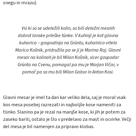
snegu in mrazu).
Vsi ki so se udeležili kolin, so bili deležni mesnih
dobrot lanske prleške tünke. V kuhinji je kot glavna
kuharica – gospodinja na Grüntu, kuhalnico vrtela
Marica Košnik, pridružila pa se ji je Marina Raj. Glavni
mesar na kolinah je bil Milan Košnik, sicer gospodar
Grünta na Cvenu, pomagal pa mu je Marjan Vičar, v
pomoč pa so mu bili Milan Gabor in Anton Kosi.
Glavni mesar je imel ta dan kar veliko dela, saj je moral vsak
kos mesa posebej razrezati in najboljše kose nameniti za
tünko. Slanino pa je rezal na manjše kose, ki jih je potem za
zaseko barili, ostalo je šlo v predelavo za mast in ocvirke. Večji
del mesa je bil namenjen za pripravo klobas.