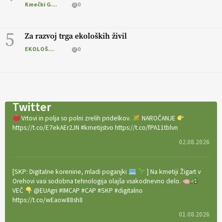
Kmečki Glas
0
5
Za razvoj trga ekoloških živil
EKOLOŠKO LOGIČNO
0
Twitter
Vrtovi in polja so polni zrelih pridelkov.
NAROČANJE
https://t.co/E7ekAEr2JN #kmetijstvo https://t.co/fPA11tblvn
02.08.2026
[SKP: Digitalne korenine, mladi poganjki
] Na kmetiji Žigart v
Orehovi vasi sodobna tehnologija olajša vsakodnevno delo.
VEČ
@EUAgri #IMCAP #CAP #SKP #digitalno
https://t.co/wEaow88sh8
01.08.2026