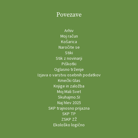
Povezave
Arhiv
Moj račun
Košarica
Naročite se
Stiki
Stik z novinarji
Piškotki
Oglasno trženje
Izjava o varstvu osebnih podatkov
Kmečki Glas
Knjige in založba
Moj Mali Svet
Skuhajmo.SI
Naj hlev 2025
SKP trajnosno prijazna
SKP TP
ZSKP ZŽ
Ekološko logično