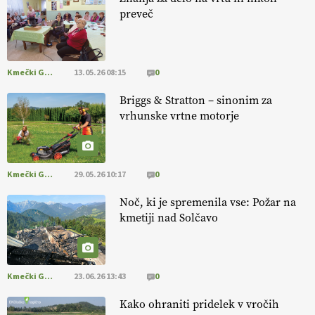
10.07.2026
preveč
[EKOloško = LOGIČNO ] Ekološka hrana: Resnica ali le dobra reklama?
PRISLUHNITE
@EUAgri #imcap #cap #eco #skp #vlog
Kmečki Glas
13.05.26 08:15
0
https://t.co/yev5PreiJu
Briggs & Stratton – sinonim za
09.07.2026
vrhunske vrtne motorje
Kmečki Glas
29.05.26 10:17
0
Noč, ki je spremenila vse: Požar na
kmetiji nad Solčavo
Kmečki Glas
23.06.26 13:43
0
Kako ohraniti pridelek v vročih