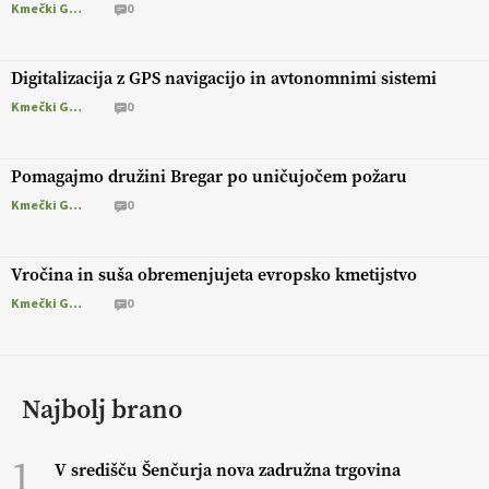
Kmečki Glas
0
Digitalizacija z GPS navigacijo in avtonomnimi sistemi
Kmečki Glas
0
Pomagajmo družini Bregar po uničujočem požaru
Kmečki Glas
0
Vročina in suša obremenjujeta evropsko kmetijstvo
Kmečki Glas
0
Najbolj brano
1
V središču Šenčurja nova zadružna trgovina