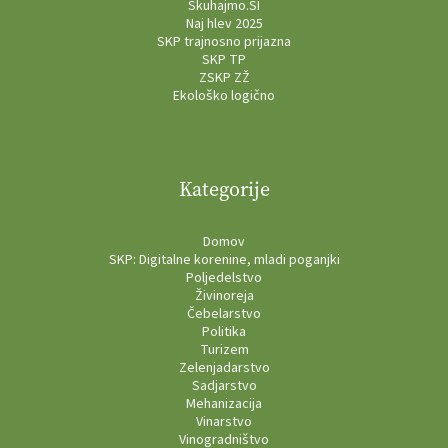
Skuhajmo.SI
Naj hlev 2025
SKP trajnosno prijazna
SKP TP
ZSKP ZŽ
Ekološko logično
Kategorije
Domov
SKP: Digitalne korenine, mladi poganjki
Poljedelstvo
Živinoreja
Čebelarstvo
Politika
Turizem
Zelenjadarstvo
Sadjarstvo
Mehanizacija
Vinarstvo
Vinogradništvo