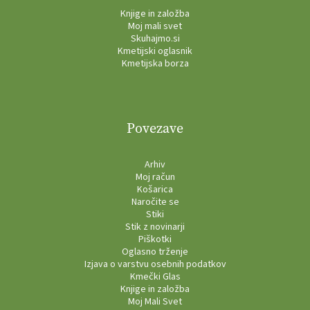
Knjige in založba
Moj mali svet
Skuhajmo.si
Kmetijski oglasnik
Kmetijska borza
Povezave
Arhiv
Moj račun
Košarica
Naročite se
Stiki
Stik z novinarji
Piškotki
Oglasno trženje
Izjava o varstvu osebnih podatkov
Kmečki Glas
Knjige in založba
Moj Mali Svet