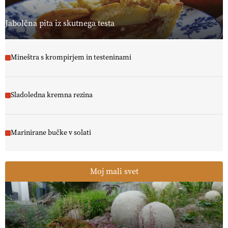
13.07.2026
Jabolčna pita iz skutnega testa
Mineštra s krompirjem in testeninami
Sladoledna kremna rezina
Marinirane bučke v solati
Moj mali svet