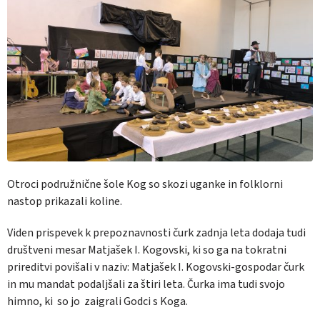
Otroci podružnične šole Kog so skozi uganke in folklorni
nastop prikazali koline.
Viden prispevek k prepoznavnosti čurk zadnja leta dodaja tudi
društveni mesar
Matjašek I. Kogovski
, ki so ga na tokratni
prireditvi povišali v naziv:
Matjašek I. Kogovski-gospodar čurk
in mu mandat podaljšali za štiri leta. Čurka ima tudi svojo
himno, ki so jo zaigrali Godci s Koga.