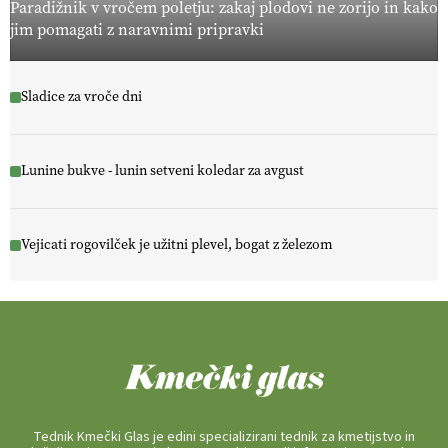
Paradižnik v vročem poletju: zakaj plodovi ne zorijo in kako
jim pomagati z naravnimi pripravki
Sladice za vroče dni
Lunine bukve - lunin setveni koledar za avgust
Vejicati rogovilček je užitni plevel, bogat z železom
Tednik Kmečki Glas je edini specializirani tednik za kmetijstvo in