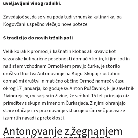
uveljavljeni vinogradniki.
Zavedajoč se, da se vinu poda tudi vrhunska kulinarika, pa
Kogovčani uspešno vlečejo nove poteze.
S tradicijo do novih tržnih poti
Velik korak k promociji kašnatih klobas ali krvavic kot
sezonske kulinarične posebnosti domačih kolin, ki jim tod in
na širšem vzhodnem Ormoškem pravijo čurke, je storilo
društvo Društva Antonovanje na Kogu. Skupaj z ostalimi
domačimi društvi in matično občino Ormož namreč v času
okrog 17. januarja, ko goduje sv. Anton Puščavnik, ki je zavetnik
živinorejcev, mesarjev in živine, že več kot 15 let prirejajo niz
prireditev s skupnim imenom Čurkarjada. Z njimi ohranjajo
stare običaje in v praznovanje vključujejo čim več počasi že
izumrlih navad iz preteklosti.
Antonovanje z žegnanjem