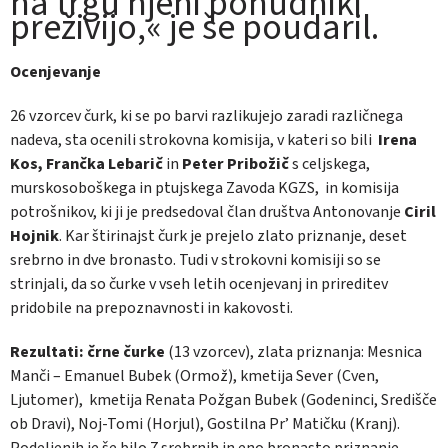
na trgu njeni ponudniki
preživijo,« je še poudaril.
Ocenjevanje
26 vzorcev čurk, ki se po barvi razlikujejo zaradi različnega
nadeva, sta ocenili strokovna komisija, v kateri so bili
Irena
Kos, Frančka Lebarič
in
Peter Pribožič
s celjskega,
murskosoboškega in ptujskega Zavoda KGZS, in komisija
potrošnikov, ki ji je predsedoval član društva Antonovanje
Ciril
Hojnik
. Kar štirinajst čurk je prejelo zlato priznanje, deset
srebrno in dve bronasto. Tudi v strokovni komisiji so se
strinjali, da so čurke v vseh letih ocenjevanj in prireditev
pridobile na prepoznavnosti in kakovosti.
Rezultati:
črne čurke
(13 vzorcev), zlata priznanja: Mesnica
Manči – Emanuel Bubek (Ormož), kmetija Sever (Cven,
Ljutomer), kmetija Renata Požgan Bubek (Godeninci, Središče
ob Dravi), Noj-Tomi (Horjul), Gostilna Pr’ Matičku (Kranj).
Podeljenih je še bilo 7 srebrnih in eno bronasto priznanje.