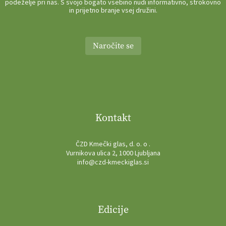
podeželje pri nas. S svojo bogato vsebino nudi informativno, strokovno
in prijetno branje vsej družini.
Naročite se
Kontakt
ČZD Kmečki glas, d. o. o .
Vurnikova ulica 2, 1000 Ljubljana
info@czd-kmeckiglas.si
Edicije