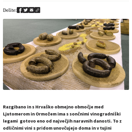
Delite:
Razgibano in s Hrvaško obmejno območje med
Ljutomerom in Ormožem ima s sončnimi vinogradniški
legami gotovo eno od največjih naravnih danosti. To z
odličnimi vini s pridom unovčujejo doma in v tujini