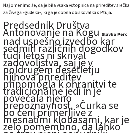
Naj omenimo še, da je bila vsaka vstopnica na prireditev srečka
za živega »gudeka«, ki ga je dobila obiskovalka s Ptuja.
Predsednik Društva
Antonovanje na Kogu
Slavko Perc
nad uspešno izvedbo kar
sedmih različnih dogodkov
tudi letos ni skrival
zadovoljstva, saj je v
poldrugem desetletju
njihova prireditev
pripomogla k ohranitvi te
tradicionalne jedi in je
povečala njeno
prepoznavnost. »Čurka se
po ceni primerljive z
mesnatimi klobasami, kar je
zelo pomembno, da lahko