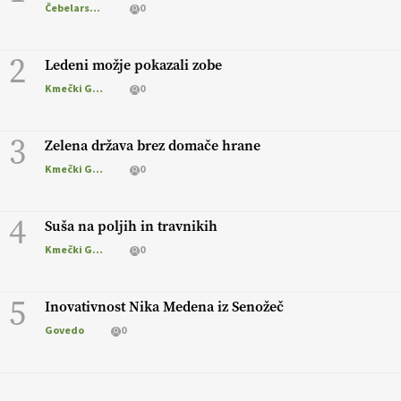
Čebelarstvo
0
2
Ledeni možje pokazali zobe
Kmečki Glas
0
3
Zelena država brez domače hrane
Kmečki Glas
0
4
Suša na poljih in travnikih
Kmečki Glas
0
5
Inovativnost Nika Medena iz Senožeč
Govedo
0