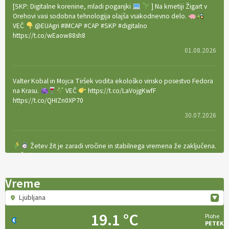
[SKP: Digitalne korenine, mladi poganjki
] Na kmetiji Žigart v
Orehovi vasi sodobna tehnologija olajša vsakodnevno delo.
VEČ
@EUAgri #IMCAP #CAP #SKP #digitalno
https://t.co/wEaow88sh8
01.08.2026
Valter Kobal in Mojca Tiršek vodita ekološko vinsko posestvo Fedora
na Krasu.
VEČ
https://t.co/LaVojgKwfF
https://t.co/QHIZn0XP70
30.07.2026
Žetev žit je zaradi vročine in stabilnega vremena že zaključena.
VEČ
https://t.co/bBWaIz6Hhh https://t.co/TtKoOF5ENS
23.07.2026
Vreme
Ljubljana
[EKOloško = LOGIČNO
]
Ameriške borovnice so odlična izbira za
ekološko pridelavo.
VEČ
https://t.co/aPQkmLUy2j @EUAgri
19.1 °C
Plohe
#IMCAP #CAP https://t.co/tQd9tB1THk
PETEK