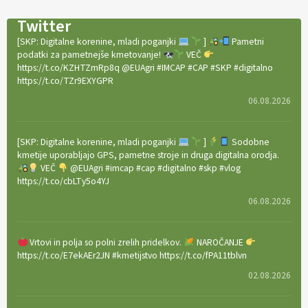
Twitter
[SKP: Digitalne korenine, mladi poganjki
]
Pametni
podatki za pametnejše kmetovanje!
VEČ
https://t.co/KZHTZmRp8q @EUAgri #IMCAP #CAP #SKP #digitalno
https://t.co/TZr9EXYGPR
06.08.2026
[SKP: Digitalne korenine, mladi poganjki
]
Sodobne
kmetije uporabljajo GPS, pametne stroje in druga digitalna orodja.
VEČ
@EUAgri #imcap #cap #digitalno #skp #vlog
https://t.co/cbLTy5o4YJ
06.08.2026
Vrtovi in polja so polni zrelih pridelkov.
NAROČANJE
https://t.co/E7ekAEr2JN #kmetijstvo https://t.co/fPA11tblvn
02.08.2026