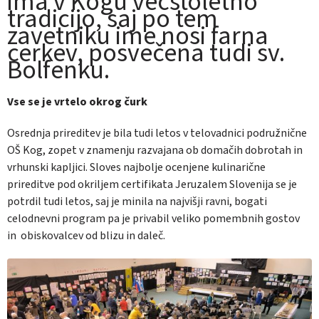
ima v Kogu večstoletno
tradicijo, saj po tem
zavetniku ime nosi farna
cerkev, posvečena tudi sv.
Bolfenku.
Vse se je vrtelo okrog čurk
Osrednja prireditev je bila tudi letos v telovadnici podružnične
OŠ Kog, zopet v znamenju razvajana ob domačih dobrotah in
vrhunski kapljici. Sloves najbolje ocenjene kulinarične
prireditve pod okriljem certifikata Jeruzalem Slovenija se je
potrdil tudi letos, saj je minila na najvišji ravni, bogati
celodnevni program pa je privabil veliko pomembnih gostov
in obiskovalcev od blizu in daleč.