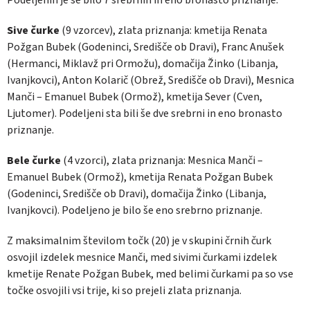
Sive čurke
(9 vzorcev), zlata priznanja: kmetija Renata
Požgan Bubek (Godeninci, Središče ob Dravi), Franc Anušek
(Hermanci, Miklavž pri Ormožu), domačija Žinko (Libanja,
Ivanjkovci), Anton Kolarič (Obrež, Središče ob Dravi), Mesnica
Manči – Emanuel Bubek (Ormož), kmetija Sever (Cven,
Ljutomer). Podeljeni sta bili še dve srebrni in eno bronasto
priznanje.
Bele čurke
(4 vzorci), zlata priznanja: Mesnica Manči –
Emanuel Bubek (Ormož), kmetija Renata Požgan Bubek
(Godeninci, Središče ob Dravi), domačija Žinko (Libanja,
Ivanjkovci). Podeljeno je bilo še eno srebrno priznanje.
Z maksimalnim številom točk (20) je v skupini črnih čurk
osvojil izdelek mesnice Manči, med sivimi čurkami izdelek
kmetije Renate Požgan Bubek, med belimi čurkami pa so vse
točke osvojili vsi trije, ki so prejeli zlata priznanja.