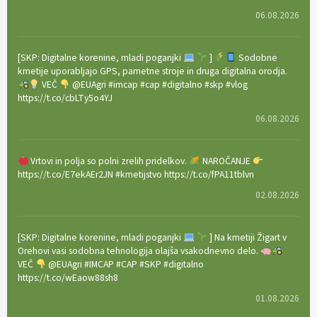
06.08.2026
[SKP: Digitalne korenine, mladi poganjki
]
Sodobne
kmetije uporabljajo GPS, pametne stroje in druga digitalna orodja.
VEČ
@EUAgri #imcap #cap #digitalno #skp #vlog
https://t.co/cbLTy5o4YJ
06.08.2026
Vrtovi in polja so polni zrelih pridelkov.
NAROČANJE
https://t.co/E7ekAEr2JN #kmetijstvo https://t.co/fPA11tblvn
02.08.2026
[SKP: Digitalne korenine, mladi poganjki
] Na kmetiji Žigart v
Orehovi vasi sodobna tehnologija olajša vsakodnevno delo.
VEČ
@EUAgri #IMCAP #CAP #SKP #digitalno
https://t.co/wEaow88sh8
01.08.2026