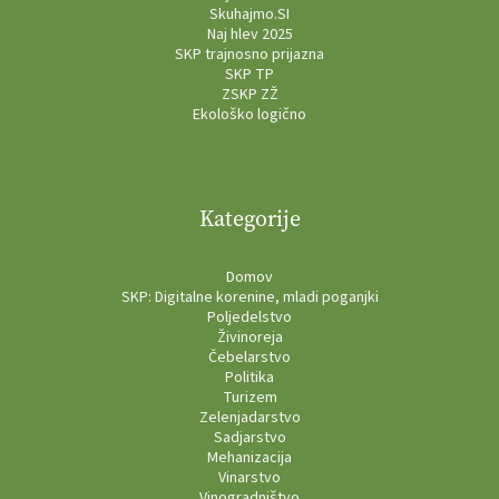
Skuhajmo.SI
Naj hlev 2025
SKP trajnosno prijazna
SKP TP
ZSKP ZŽ
Ekološko logično
Kategorije
Domov
SKP: Digitalne korenine, mladi poganjki
Poljedelstvo
Živinoreja
Čebelarstvo
Politika
Turizem
Zelenjadarstvo
Sadjarstvo
Mehanizacija
Vinarstvo
Vinogradništvo