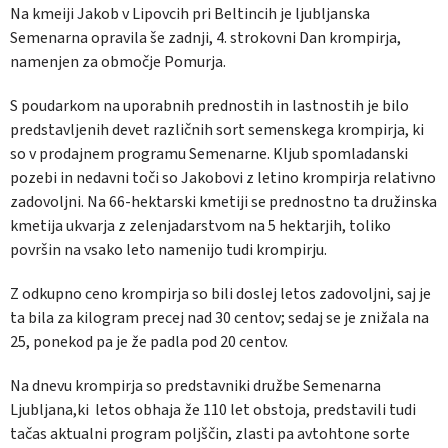
Na kmeiji Jakob v Lipovcih pri Beltincih je ljubljanska
Semenarna opravila še zadnji, 4. strokovni Dan krompirja,
namenjen za območje Pomurja.
S poudarkom na uporabnih prednostih in lastnostih je bilo
predstavljenih devet različnih sort semenskega krompirja, ki
so v prodajnem programu Semenarne. Kljub spomladanski
pozebi in nedavni toči so Jakobovi z letino krompirja relativno
zadovoljni. Na 66-hektarski kmetiji se prednostno ta družinska
kmetija ukvarja z zelenjadarstvom na 5 hektarjih, toliko
površin na vsako leto namenijo tudi krompirju.
Z odkupno ceno krompirja so bili doslej letos zadovoljni, saj je
ta bila za kilogram precej nad 30 centov; sedaj se je znižala na
25, ponekod pa je že padla pod 20 centov.
Na dnevu krompirja so predstavniki družbe Semenarna
Ljubljana,ki letos obhaja že 110 let obstoja, predstavili tudi
tačas aktualni program poljščin, zlasti pa avtohtone sorte