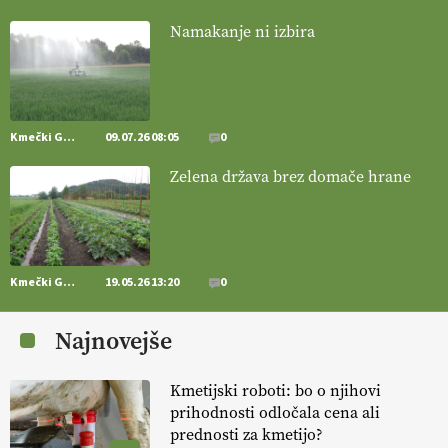
Namakanje ni izbira
[EKOloško = LOGIČNO
]
Poleti pridelek rešujejo zdrava tla in
vlaga.
VEČ
https://t.co/qmMX2yevum @EUAgri #IMCAP #CAP
https://t.co/dDwsipE645
15.07.2026
Kmečki Glas
09.07.26 08:05
0
[EKOloško = LOGIČNO
]
Mulčer
– naravna pot do zdravih tal
Zelena država brez domače hrane
. VEČ
https://t.co/J7RkeaYpYu @EUAgri #IMCAP #CAP
https://t.co/RVG0FzcQN6
14.07.2026
Kmečki Glas
19.05.26 13:20
0
[EKOloško = LOGIČNO
] Zdravje rastlin je ključno za
prehransko
varnost,
okolje in kakovost življenja. VEČ
Najnovejše
https://t.co/K0USFPJ5fJ @EUAgri #IMCAP #CAP
https://t.co/vcHhoOixHy
14.07.2026
Kmetijski roboti: bo o njihovi
prihodnosti odločala cena ali
prednosti za kmetijo?
[EKOloško = LOGIČNO
]
Danes ni pomembna le količina hrane,