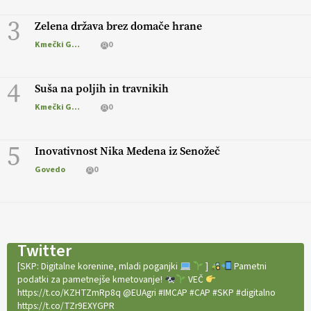
3
Zelena država brez domače hrane
Kmečki Glas
0
4
Suša na poljih in travnikih
Kmečki Glas
0
5
Inovativnost Nika Medena iz Senožeč
Govedo
0
Twitter
[SKP: Digitalne korenine, mladi poganjki
]
Pametni
podatki za pametnejše kmetovanje!
VEČ
https://t.co/KZHTZmRp8q @EUAgri #IMCAP #CAP #SKP #digitalno
https://t.co/TZr9EXYGPR