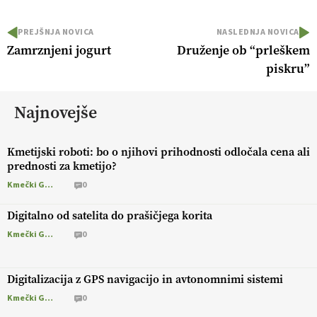
PREJŠNJA NOVICA
NASLEDNJA NOVICA
Zamrznjeni jogurt
Druženje ob “prleškem
piskru”
Najnovejše
Kmetijski roboti: bo o njihovi prihodnosti odločala cena ali
prednosti za kmetijo?
Kmečki Glas
0
Digitalno od satelita do prašičjega korita
Kmečki Glas
0
Digitalizacija z GPS navigacijo in avtonomnimi sistemi
Kmečki Glas
0