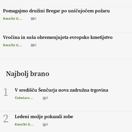
Pomagajmo družini Bregar po uničujočem požaru
Kmečki Glas
0
Vročina in suša obremenjujeta evropsko kmetijstvo
Kmečki Glas
0
Najbolj brano
1
V središču Šenčurja nova zadružna trgovina
Čebelarstvo
0
2
Ledeni možje pokazali zobe
Kmečki Glas
0