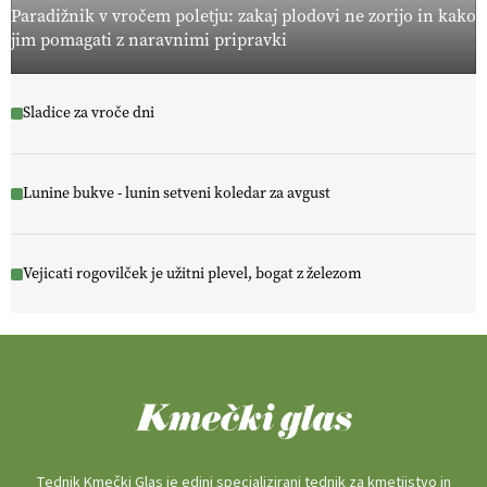
Paradižnik v vročem poletju: zakaj plodovi ne zorijo in kako
jim pomagati z naravnimi pripravki
Sladice za vroče dni
Lunine bukve - lunin setveni koledar za avgust
Vejicati rogovilček je užitni plevel, bogat z železom
Tednik Kmečki Glas je edini specializirani tednik za kmetijstvo in