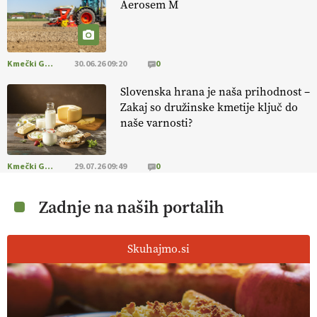
Aerosem M
Kmečki Glas
30.06.26 09:20
0
Slovenska hrana je naša prihodnost –
Zakaj so družinske kmetije ključ do
naše varnosti?
Kmečki Glas
29.07.26 09:49
0
Zadnje na naših portalih
Skuhajmo.si