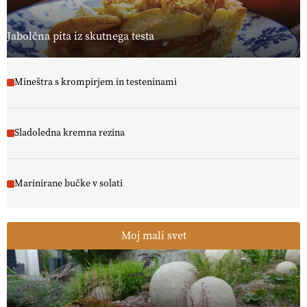
Jabolčna pita iz skutnega testa
Mineštra s krompirjem in testeninami
Sladoledna kremna rezina
Marinirane bučke v solati
Moj mali svet