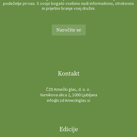
podeželje pri nas. S svojo bogato vsebino nudi informativno, strokovno
in prijetno branje vsej družini.
Naročite se
Kontakt
ČZD Kmečki glas, d. o. o .
Vurnikova ulica 2, 1000 Ljubljana
info@czd-kmeckiglas.si
Edicije