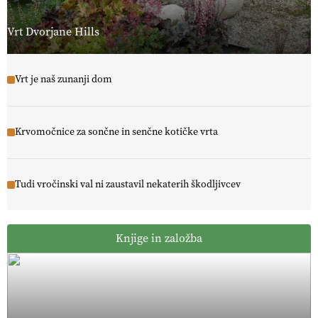
Vrt Dvorjane Hills
Vrt je naš zunanji dom
Krvomočnice za sončne in senčne kotičke vrta
Tudi vročinski val ni zaustavil nekaterih škodljivcev
Knjige in založba