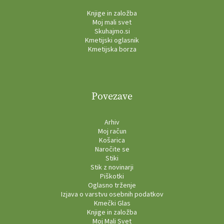
Knjige in založba
Moj mali svet
Skuhajmo.si
Kmetijski oglasnik
Kmetijska borza
Povezave
Arhiv
Moj račun
Košarica
Naročite se
Stiki
Stik z novinarji
Piškotki
Oglasno trženje
Izjava o varstvu osebnih podatkov
Kmečki Glas
Knjige in založba
Moj Mali Svet