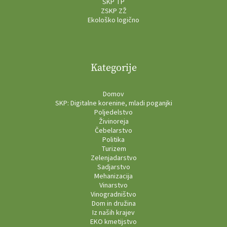
SKP TP
ZSKP ZŽ
Ekološko logično
Kategorije
Domov
SKP: Digitalne korenine, mladi poganjki
Poljedelstvo
Živinoreja
Čebelarstvo
Politika
Turizem
Zelenjadarstvo
Sadjarstvo
Mehanizacija
Vinarstvo
Vinogradništvo
Dom in družina
Iz naših krajev
EKO kmetijstvo