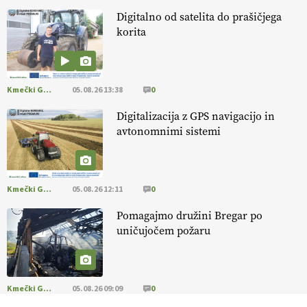
14.07.2026
Digitalno od satelita do prašičjega
korita
[EKOloško = LOGIČNO
]
Kakovostna ekološka semena in
prilagojene sorte
so temelj uspešne ekološke pridelave.
VEČ
https://t.co/OQSsax7l8V @EUAgri #IMCAP #CAP
https://t.co/PAL0zlhVia
Kmečki Glas
05.08.26 13:38
0
13.07.2026
Digitalizacija z GPS navigacijo in
avtonomnimi sistemi
[EKOloško = LOGIČNO
]
Na kmetiji Polone Ratajc je pridelava
aronije
v dobrem desetletju zrasla v uspešno kmetijsko in
podjetniško zgodbo.
VEČ
https://t.co/EulJoSBYMi @EUAgri
#IMCAP #CAP https://t.co/xp1oihBDaJ
Kmečki Glas
05.08.26 12:11
0
13.07.2026
Pomagajmo družini Bregar po
uničujočem požaru
[EKOloško = LOGIČNO
]
Ekološka vina so vse bolj iskana doma in
v tujini
. Zato je ekološka pridelava odlična priložnost za slovenske
vinarje
. VEČ
https://t.co/XAe9EbeAbK @EUAgri #IMCAP #CAP
https://t.co/01qpoeLyNP
Kmečki Glas
05.08.26 09:09
0
13.07.2026