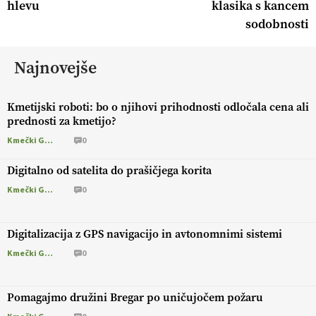
hlevu
klasika s kancem
sodobnosti
Najnovejše
Kmetijski roboti: bo o njihovi prihodnosti odločala cena ali
prednosti za kmetijo?
Kmečki Glas
0
Digitalno od satelita do prašičjega korita
Kmečki Glas
0
Digitalizacija z GPS navigacijo in avtonomnimi sistemi
Kmečki Glas
0
Pomagajmo družini Bregar po uničujočem požaru