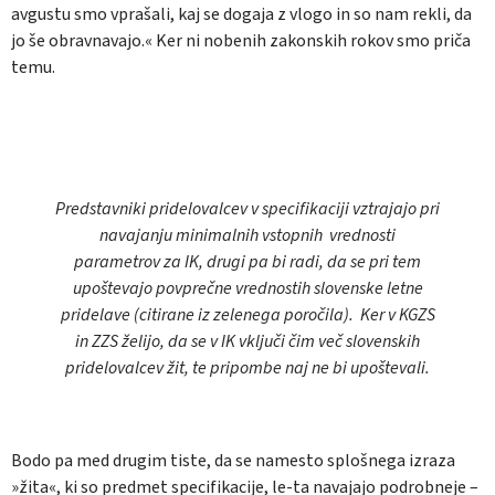
avgustu smo vprašali, kaj se dogaja z vlogo in so nam rekli, da
jo še obravnavajo.« Ker ni nobenih zakonskih rokov smo priča
temu.
Predstavniki pridelovalcev v specifikaciji vztrajajo pri
navajanju minimalnih vstopnih vrednosti
parametrov za IK, drugi pa bi radi, da se pri tem
upoštevajo povprečne vrednostih slovenske letne
pridelave (citirane iz zelenega poročila). Ker v KGZS
in ZZS želijo, da se v IK vključi čim več slovenskih
pridelovalcev žit, te pripombe naj ne bi upoštevali.
Bodo pa med drugim tiste, da se namesto splošnega izraza
»žita«, ki so predmet specifikacije, le-ta navajajo podrobneje –