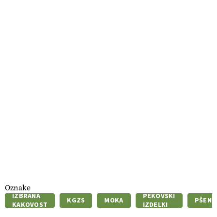
Oznake
IZBRANA
PEKOVSKI
KGZS
MOKA
PŠENI
KAKOVOST
IZDELKI