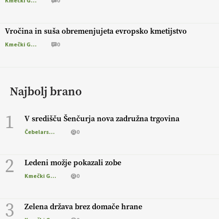
Kmečki Glas
0
Vročina in suša obremenjujeta evropsko kmetijstvo
Kmečki Glas
0
Najbolj brano
1
V središču Šenčurja nova zadružna trgovina
Čebelarstvo
0
2
Ledeni možje pokazali zobe
Kmečki Glas
0
3
Zelena država brez domače hrane