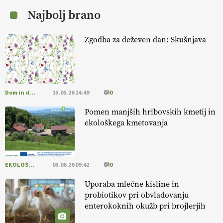
Najbolj brano
[EKOloško = LOGIČNO
] Mladi
so ključni za prihodnost
kmetijstva in uspešno prenovo kmetij
. VEČ
Zgodba za deževen dan: Skušnjava
https://t.co/RRn8unbwXp @EUAgri #IMCAP #CAP
https://t.co/mnLHFv2VuP
13.07.2026
Dom in družina
15.05.26 14:49
0
[EKOloško = LOGIČNO
]
Ekološka reja kokoši skrbi za živali
, okolje
in kakovostna jajca
. VEČ
https://t.co/PX49GVsP1M
Pomen manjših hribovskih kmetij in
@EUAgri #IMCAP #CAP https://t.co/a1xatzEeid
ekološkega kmetovanja
13.07.2026
EKOLOŠKO LOGIČNO
03.06.26 09:42
0
Uporaba mlečne kisline in
probiotikov pri obvladovanju
enterokoknih okužb pri brojlerjih