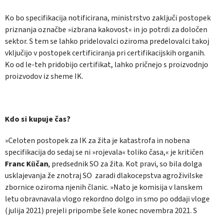
Ko bo specifikacija notificirana, ministrstvo zaključi postopek
priznanja označbe »izbrana kakovost« in jo potrdi za določen
sektor. S tem se lahko pridelovalci oziroma predelovalci takoj
vključijo v postopek certificiranja pri certifikacijskih organih.
Ko od le-teh pridobijo certifikat, lahko pričnejo s proizvodnjo
proizvodov iz sheme IK.
Kdo si kupuje čas?
»Celoten postopek za IK za žita je katastrofa in nobena
specifikacija do sedaj se ni »rojevala« toliko časa,« je kritičen
Franc Küčan
, predsednik SO za žita. Kot pravi, so bila dolga
usklajevanja že znotraj SO zaradi dlakocepstva agroživilske
zbornice oziroma njenih članic. »Nato je komisija v lanskem
letu obravnavala vlogo rekordno dolgo in smo po oddaji vloge
(julija 2021) prejeli pripombe šele konec novembra 2021. S