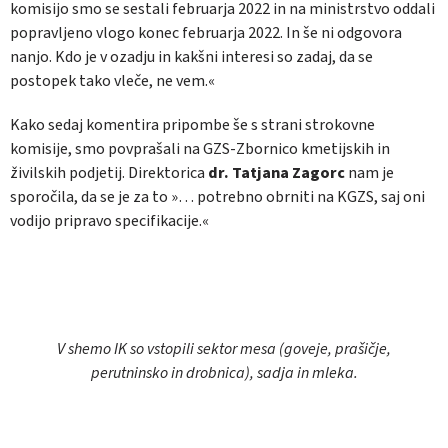
komisijo smo se sestali februarja 2022 in na ministrstvo oddali
popravljeno vlogo konec februarja 2022. In še ni odgovora
nanjo. Kdo je v ozadju in kakšni interesi so zadaj, da se
postopek tako vleče, ne vem.«
Kako sedaj komentira pripombe še s strani strokovne
komisije, smo povprašali na GZS-Zbornico kmetijskih in
živilskih podjetij. Direktorica
dr. Tatjana Zagorc
nam je
sporočila, da se je za to »… potrebno obrniti na KGZS, saj oni
vodijo pripravo specifikacije.«
V shemo IK so vstopili sektor mesa (goveje, prašičje,
perutninsko in drobnica), sadja in mleka.