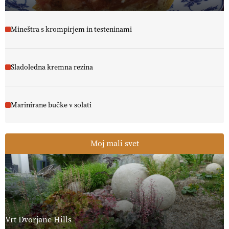
Mineštra s krompirjem in testeninami
Sladoledna kremna rezina
Marinirane bučke v solati
Moj mali svet
Vrt Dvorjane Hills