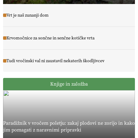
Vrt je naš zunanji dom
Krvomočnice za sončne in senčne kotičke vrta
Tudi vročinski val ni zaustavil nekaterih škodljivcev
Knjige in založba
Paradižnik v vročem poletju: zakaj plodovi ne zorijo in kako
jim pomagati z naravnimi pripravki