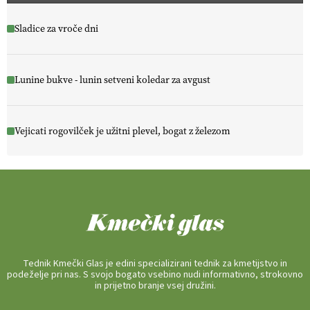
Sladice za vroče dni
Lunine bukve - lunin setveni koledar za avgust
Vejicati rogovilček je užitni plevel, bogat z železom
Tednik Kmečki Glas je edini specializirani tednik za kmetijstvo in
podeželje pri nas. S svojo bogato vsebino nudi informativno, strokovno
in prijetno branje vsej družini.