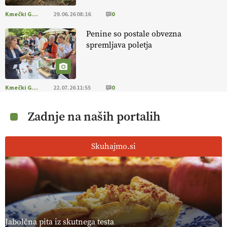
Kmečki Glas
29.06.26 08:16
0
Penine so postale obvezna
spremljava poletja
Kmečki Glas
22.07.26 11:55
0
Zadnje na naših portalih
Skuhajmo.si
Jabolčna pita iz skutnega testa