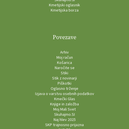
Skuhajmo.si
Kmetijski oglasnik
Kmetijska borza
Povezave
Arhiv
Moj račun
Košarica
Naročite se
Stiki
Stik z novinarji
Piškotki
Oglasno trženje
Izjava o varstvu osebnih podatkov
Kmečki Glas
Knjige in založba
Moj Mali Svet
Skuhajmo.SI
Naj hlev 2025
SKP trajnosno prijazna