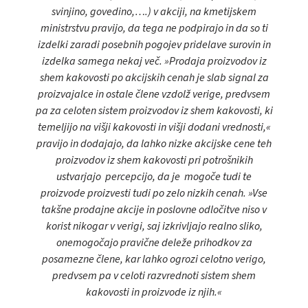
svinjino, govedino,….) v akciji, na kmetijskem
ministrstvu pravijo, da tega ne podpirajo in da so ti
izdelki zaradi posebnih pogojev pridelave surovin in
izdelka samega nekaj več. »Prodaja proizvodov iz
shem kakovosti po akcijskih cenah je slab signal za
proizvajalce in ostale člene vzdolž verige, predvsem
pa za celoten sistem proizvodov iz shem kakovosti, ki
temeljijo na višji kakovosti in višji dodani vrednosti,«
pravijo in dodajajo, da lahko nizke akcijske cene teh
proizvodov iz shem kakovosti pri potrošnikih
ustvarjajo percepcijo, da je mogoče tudi te
proizvode proizvesti tudi po zelo nizkih cenah. »Vse
takšne prodajne akcije in poslovne odločitve niso v
korist nikogar v verigi, saj izkrivljajo realno sliko,
onemogočajo pravične deleže prihodkov za
posamezne člene, kar lahko ogrozi celotno verigo,
predvsem pa v celoti razvrednoti sistem shem
kakovosti in proizvode iz njih.«