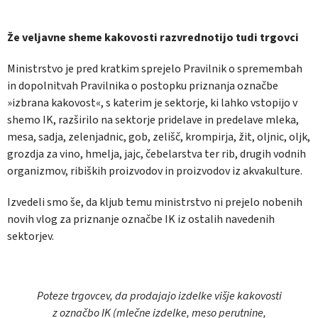
Že veljavne sheme kakovosti razvrednotijo tudi trgovci
Ministrstvo je pred kratkim sprejelo Pravilnik o spremembah
in dopolnitvah Pravilnika o postopku priznanja označbe
»izbrana kakovost«, s katerim je sektorje, ki lahko vstopijo v
shemo IK, razširilo na sektorje pridelave in predelave mleka,
mesa, sadja, zelenjadnic, gob, zelišč, krompirja, žit, oljnic, oljk,
grozdja za vino, hmelja, jajc, čebelarstva ter rib, drugih vodnih
organizmov, ribiških proizvodov in proizvodov iz akvakulture.
Izvedeli smo še, da kljub temu ministrstvo ni prejelo nobenih
novih vlog za priznanje označbe IK iz ostalih navedenih
sektorjev.
Poteze trgovcev, da prodajajo izdelke višje kakovosti
z označbo IK (mlečne izdelke, meso perutnine,