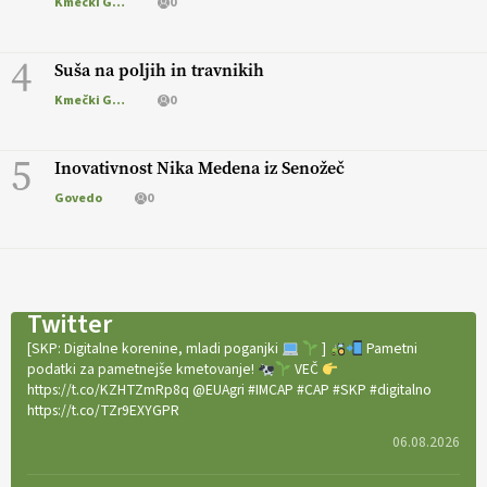
Kmečki Glas
0
4
Suša na poljih in travnikih
Kmečki Glas
0
5
Inovativnost Nika Medena iz Senožeč
Govedo
0
Twitter
[SKP: Digitalne korenine, mladi poganjki
]
Pametni
podatki za pametnejše kmetovanje!
VEČ
https://t.co/KZHTZmRp8q @EUAgri #IMCAP #CAP #SKP #digitalno
https://t.co/TZr9EXYGPR
06.08.2026