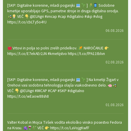
[SKP: Digitalne korenine, mladi poganjki
]
Sodobne
kmetije uporabljajo GPS, pametne stroje in druga digitalna orodja.
VEČ
@EUAgri #imcap #cap #digitalno #skp #vlog
https://t.co/cbLTy5o4YJ
06.08.2026
Vrtovi in polja so polni zrelih pridelkov.
NAROČANJE
https://t.co/E7ekAEr2JN #kmetijstvo https://t.co/fPA11tblvn
02.08.2026
[SKP: Digitalne korenine, mladi poganjki
] Na kmetiji Žigart v
Orehovi vasi sodobna tehnologija olajša vsakodnevno delo.
VEČ
@EUAgri #IMCAP #CAP #SKP #digitalno
https://t.co/wEaow88sh8
01.08.2026
Valter Kobal in Mojca Tiršek vodita ekološko vinsko posestvo Fedora
na Krasu.
VEČ
https://t.co/LaVojgKwfF