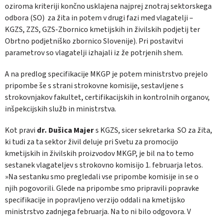
oziroma kriteriji končno usklajena najprej znotraj sektorskega
odbora (SO) za žita in potem v drugi fazi med vlagatelji –
KGZS, ZZS, GZS-Zbornico kmetijskih in živilskih podjetij ter
Obrtno podjetniško zbornico Slovenije). Pri postavitvi
parametrov so vlagatelji izhajali iz že potrjenih shem.
A na predlog specifikacije MKGP je potem ministrstvo prejelo
pripombe še s strani strokovne komisije, sestavljene s
strokovnjakov fakultet, certifikacijskih in kontrolnih organov,
inšpekcijskih služb in ministrstva.
Kot pravi
dr. Dušica Majer
s KGZS, sicer sekretarka SO za žita,
ki tudi za ta sektor živil deluje pri Svetu za promocijo
kmetijskih in živilskih proizvodov MKGP, je bil na to temo
sestanek vlagateljev s strokovno komisijo 1. februarja letos.
»Na sestanku smo pregledali vse pripombe komisije in se o
njih pogovorili. Glede na pripombe smo pripravili popravke
specifikacije in popravljeno verzijo oddali na kmetijsko
ministrstvo zadnjega februarja. Na to ni bilo odgovora. V