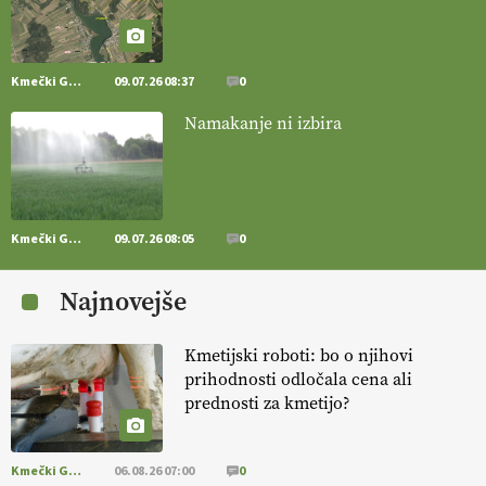
vlaga.
VEČ
https://t.co/qmMX2yevum @EUAgri #IMCAP #CAP
https://t.co/dDwsipE645
15.07.2026
Kmečki Glas
09.07.26 08:37
0
[EKOloško = LOGIČNO
]
Mulčer
– naravna pot do zdravih tal
Namakanje ni izbira
. VEČ
https://t.co/J7RkeaYpYu @EUAgri #IMCAP #CAP
https://t.co/RVG0FzcQN6
14.07.2026
Kmečki Glas
09.07.26 08:05
0
[EKOloško = LOGIČNO
] Zdravje rastlin je ključno za
prehransko
varnost,
okolje in kakovost življenja. VEČ
Najnovejše
https://t.co/K0USFPJ5fJ @EUAgri #IMCAP #CAP
https://t.co/vcHhoOixHy
14.07.2026
Kmetijski roboti: bo o njihovi
prihodnosti odločala cena ali
prednosti za kmetijo?
[EKOloško = LOGIČNO
]
Danes ni pomembna le količina hrane,
ampak tudi način njene pridelave
. VEČ
https://t.co/bKGeI4ZcNi
@EUAgri #imcap #cap #blog https://t.co/2sllAmcKwG
Kmečki Glas
06.08.26 07:00
0