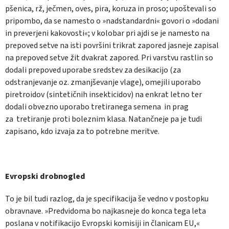
pšenica, rž, ječmen, oves, pira, koruza in proso; upoštevali so
pripombo, da se namesto o »nadstandardni« govori o »dodani
in preverjeni kakovosti«; v kolobar pri ajdi se je namesto na
prepoved setve na isti površini trikrat zapored jasneje zapisal
na prepoved setve žit dvakrat zapored. Pri varstvu rastlin so
dodali prepoved uporabe sredstev za desikacijo (za
odstranjevanje oz. zmanjševanje vlage), omejili uporabo
piretroidov (sintetičnih insekticidov) na enkrat letno ter
dodali obvezno uporabo tretiranega semena in prag
za tretiranje proti boleznim klasa. Natančneje pa je tudi
zapisano, kdo izvaja za to potrebne meritve.
Evropski drobnogled
To je bil tudi razlog, da je specifikacija še vedno v postopku
obravnave. »Predvidoma bo najkasneje do konca tega leta
poslana v notifikacijo Evropski komisiji in članicam EU,«