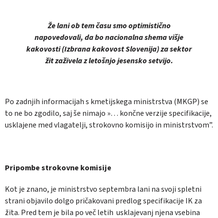
Že lani ob tem času smo optimistično
napovedovali, da bo nacionalna shema višje
kakovosti (Izbrana kakovost Slovenija) za sektor
žit zaživela z letošnjo jesensko setvijo.
Po zadnjih informacijah s kmetijskega ministrstva (MKGP) se
to ne bo zgodilo, saj še nimajo »… končne verzije specifikacije,
usklajene med vlagatelji, strokovno komisijo in ministrstvom”.
Pripombe strokovne komisije
Kot je znano, je ministrstvo septembra lani na svoji spletni
strani objavilo dolgo pričakovani predlog specifikacije IK za
žita. Pred tem je bila po več letih usklajevanj njena vsebina