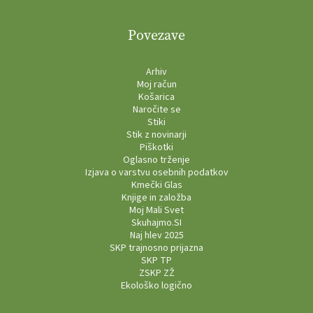
Povezave
Arhiv
Moj račun
Košarica
Naročite se
Stiki
Stik z novinarji
Piškotki
Oglasno trženje
Izjava o varstvu osebnih podatkov
Kmečki Glas
Knjige in založba
Moj Mali Svet
Skuhajmo.SI
Naj hlev 2025
SKP trajnosno prijazna
SKP TP
ZSKP ZŽ
Ekološko logično