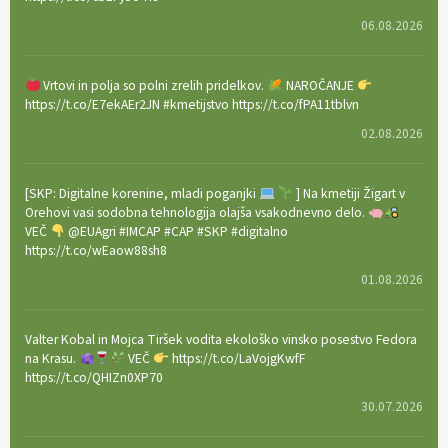
06.08.2026
Vrtovi in polja so polni zrelih pridelkov.
NAROČANJE
https://t.co/E7ekAEr2JN #kmetijstvo https://t.co/fPA11tblvn
02.08.2026
[SKP: Digitalne korenine, mladi poganjki
] Na kmetiji Žigart v
Orehovi vasi sodobna tehnologija olajša vsakodnevno delo.
VEČ
@EUAgri #IMCAP #CAP #SKP #digitalno
https://t.co/wEaow88sh8
01.08.2026
Valter Kobal in Mojca Tiršek vodita ekološko vinsko posestvo Fedora
na Krasu.
VEČ
https://t.co/LaVojgKwfF
https://t.co/QHIZn0XP70
30.07.2026