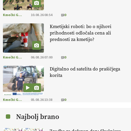
prilagojene sorte
so temelj uspešne ekološke pridelave.
VEČ
https://t.co/OQSsax7l8V @EUAgri #IMCAP #CAP
https://t.co/PAL0zlhVia
Kmečki Glas
10.08.26 08:54
0
13.07.2026
Kmetijski roboti: bo o njihovi
prihodnosti odločala cena ali
[EKOloško = LOGIČNO
]
Na kmetiji Polone Ratajc je pridelava
prednosti za kmetijo?
aronije
v dobrem desetletju zrasla v uspešno kmetijsko in
podjetniško zgodbo.
VEČ
https://t.co/EulJoSBYMi @EUAgri
#IMCAP #CAP https://t.co/xp1oihBDaJ
Kmečki Glas
06.08.26 07:00
0
13.07.2026
Digitalno od satelita do prašičjega
korita
[EKOloško = LOGIČNO
]
Ekološka vina so vse bolj iskana doma in
v tujini
. Zato je ekološka pridelava odlična priložnost za slovenske
vinarje
. VEČ
https://t.co/XAe9EbeAbK @EUAgri #IMCAP #CAP
https://t.co/01qpoeLyNP
Kmečki Glas
05.08.26 13:38
0
13.07.2026
Najbolj brano
[EKOloško = LOGIČNO
] Mladi
so ključni za prihodnost
kmetijstva in uspešno prenovo kmetij
. VEČ