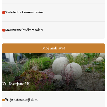
Sladoledna kremna rezina
Marinirane bučke v solati
Moj mali svet
Vrt Dvorjane Hills
Vrt je naš zunanji dom