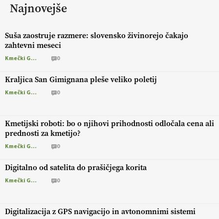
Najnovejše
Suša zaostruje razmere: slovensko živinorejo čakajo
zahtevni meseci
Kmečki Glas
0
Kraljica San Gimignana pleše veliko poletij
Kmečki Glas
0
Kmetijski roboti: bo o njihovi prihodnosti odločala cena ali
prednosti za kmetijo?
Kmečki Glas
0
Digitalno od satelita do prašičjega korita
Kmečki Glas
0
Digitalizacija z GPS navigacijo in avtonomnimi sistemi