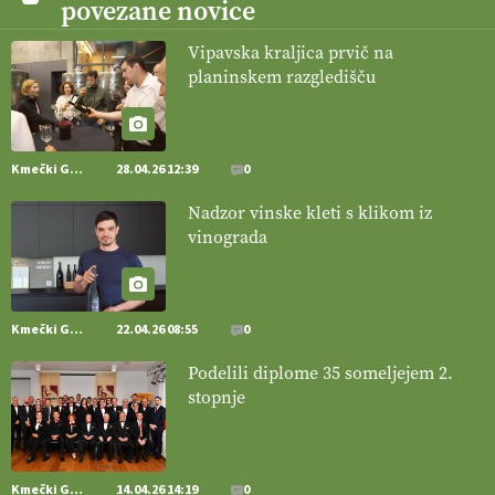
povezane novice
21.07.2026
Vipavska kraljica prvič na
planinskem razgledišču
[EKOloško = LOGIČNO
]
Pet-nat je vse bolj priljubljeno
naravno peneče vino, tudi v Sloveniji.
VEČ
https://t.co/9fpqD3fCrE @EUAgri #IMCAP #CAP
https://t.co/iQ8HkdQnsD
Kmečki Glas
28.04.26 12:39
0
20.07.2026
Nadzor vinske kleti s klikom iz
vinograda
[EKOloško = LOGIČNO
]
Posestvo MonteMoro – ekološka
pridelava z mislijo na naravo.
VEČ
https://t.co/Z7jXvK4gjr
@EUAgri #IMCAP #CAP https://t.co/Bf31lnQSIb
15.07.2026
Kmečki Glas
22.04.26 08:55
0
Podelili diplome 35 someljejem 2.
[EKOloško = LOGIČNO
]
Poleti pridelek rešujejo zdrava tla in
stopnje
vlaga.
VEČ
https://t.co/qmMX2yevum @EUAgri #IMCAP #CAP
https://t.co/dDwsipE645
15.07.2026
Kmečki Glas
14.04.26 14:19
0