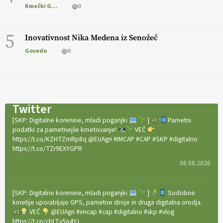
Kmečki Glas
0
5
Inovativnost Nika Medena iz Senožeč
Govedo
0
Twitter
[SKP: Digitalne korenine, mladi poganjki
]
Pametni
podatki za pametnejše kmetovanje!
VEČ
https://t.co/KZHTZmRp8q @EUAgri #IMCAP #CAP #SKP #digitalno
https://t.co/TZr9EXYGPR
06.08.2026
[SKP: Digitalne korenine, mladi poganjki
]
Sodobne
kmetije uporabljajo GPS, pametne stroje in druga digitalna orodja.
VEČ
@EUAgri #imcap #cap #digitalno #skp #vlog
https://t.co/cbLTy5o4YJ