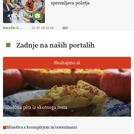
spremljava poletja
Kmečki Glas
22.07.26 11:55
0
Zadnje na naših portalih
Skuhajmo.si
Jabolčna pita iz skutnega testa
Mineštra s krompirjem in testeninami