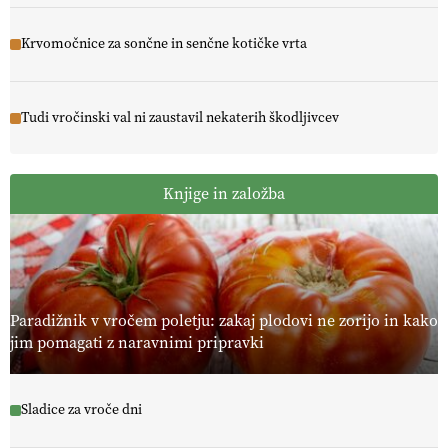
Krvomočnice za sončne in senčne kotičke vrta
Tudi vročinski val ni zaustavil nekaterih škodljivcev
Knjige in založba
Paradižnik v vročem poletju: zakaj plodovi ne zorijo in kako
jim pomagati z naravnimi pripravki
Sladice za vroče dni