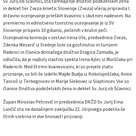
Sv. Jurij ob Ščavnici, sta tamkajšnje društvo podeželskih žena
in deklet ter Zveza kmetic Slovenije (Zveza) včeraj pripravila I.
državno ocenjevanje prleških kvasenic s skutnim nadevom. Na
premierno in edinstveno tovrstno ocenjevanje je iz SV
Slovenije prispelo 10 gibanic, pečenih v krušni peči.
Ocenjevalna komisija v sestavi Irena Ule, predsednica Zveze,
Zdenka Mesarič iz Srednje šole za gostinstvo in turizem
Radenci in članica domačega društva Dragica Zamuda, je
odločila, da je najbolj slastno spekla Irena Ajlec iz Murščaka pri
Radencih. Med štirimi kvanesicami, ki so prejele zlato
priznanje, so bili še izdelki Majde Budja iz Kokolajnščaka, Anice
Tancoš iz Terbegovcev in Marije Slekovec iz Slaptincev. Vse so
članice Društva podeželskih žena in deklet Sv. Jurij ob Ščavnici.
Župan Miroslav Petrovič in predsednica DKŽD Sv. Jurij Ema
Lančič sta na današnjem zaključku 22. Jürjovega podelila še
štirih srebrna in dve bronasti priznanji.