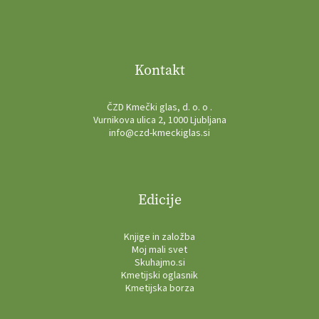
Kontakt
ČZD Kmečki glas, d. o. o .
Vurnikova ulica 2, 1000 Ljubljana
info@czd-kmeckiglas.si
Edicije
Knjige in založba
Moj mali svet
Skuhajmo.si
Kmetijski oglasnik
Kmetijska borza