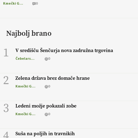
Kmečki Glas
0
Najbolj brano
1
V središču Šenčurja nova zadružna trgovina
Čebelarstvo
0
2
Zelena država brez domače hrane
Kmečki Glas
0
3
Ledeni možje pokazali zobe
Kmečki Glas
0
4
Suša na poljih in travnikih