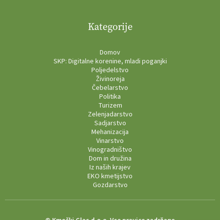
Kategorije
Domov
SKP: Digitalne korenine, mladi poganjki
Poljedelstvo
Živinoreja
Čebelarstvo
Politika
Turizem
Zelenjadarstvo
Sadjarstvo
Mehanizacija
Vinarstvo
Vinogradništvo
Dom in družina
Iz naših krajev
EKO kmetijstvo
Gozdarstvo