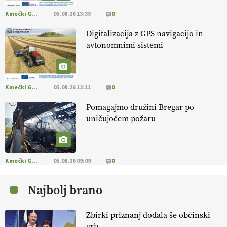
https://t.co/PAL0zlhVia
Kmečki Glas
05.08.26 13:38
0
13.07.2026
Digitalizacija z GPS navigacijo in
avtonomnimi sistemi
[EKOloško = LOGIČNO
]
Na kmetiji Polone Ratajc je pridelava
aronije
v dobrem desetletju zrasla v uspešno kmetijsko in
podjetniško zgodbo.
VEČ
https://t.co/EulJoSBYMi @EUAgri
#IMCAP #CAP https://t.co/xp1oihBDaJ
Kmečki Glas
05.08.26 12:11
0
13.07.2026
Pomagajmo družini Bregar po
uničujočem požaru
[EKOloško = LOGIČNO
]
Ekološka vina so vse bolj iskana doma in
v tujini
. Zato je ekološka pridelava odlična priložnost za slovenske
vinarje
. VEČ
https://t.co/XAe9EbeAbK @EUAgri #IMCAP #CAP
https://t.co/01qpoeLyNP
Kmečki Glas
05.08.26 09:09
0
13.07.2026
Najbolj brano
[EKOloško = LOGIČNO
] Mladi
so ključni za prihodnost
kmetijstva in uspešno prenovo kmetij
. VEČ
Zbirki priznanj dodala še občinski
https://t.co/RRn8unbwXp @EUAgri #IMCAP #CAP
grb