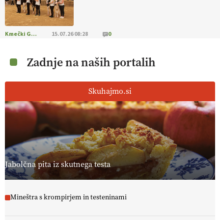
Kmečki Glas
15.07.26 08:28
0
Zadnje na naših portalih
Skuhajmo.si
Jabolčna pita iz skutnega testa
Mineštra s krompirjem in testeninami