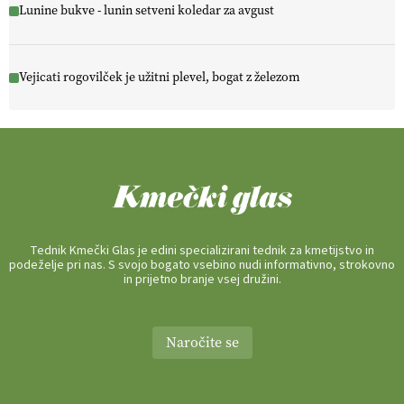
Lunine bukve - lunin setveni koledar za avgust
Vejicati rogovilček je užitni plevel, bogat z železom
Tednik Kmečki Glas je edini specializirani tednik za kmetijstvo in
podeželje pri nas. S svojo bogato vsebino nudi informativno, strokovno
in prijetno branje vsej družini.
Naročite se