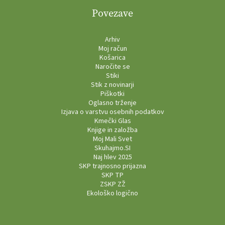
Povezave
Arhiv
Moj račun
Košarica
Naročite se
Stiki
Stik z novinarji
Piškotki
Oglasno trženje
Izjava o varstvu osebnih podatkov
Kmečki Glas
Knjige in založba
Moj Mali Svet
Skuhajmo.SI
Naj hlev 2025
SKP trajnosno prijazna
SKP TP
ZSKP ZŽ
Ekološko logično