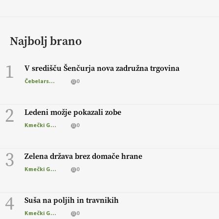
Najbolj brano
1
V središču Šenčurja nova zadružna trgovina
Čebelarstvo
0
2
Ledeni možje pokazali zobe
Kmečki Glas
0
3
Zelena država brez domače hrane
Kmečki Glas
0
4
Suša na poljih in travnikih
Kmečki Glas
0