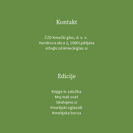
Kontakt
ČZD Kmečki glas, d. o. o .
Vurnikova ulica 2, 1000 Ljubljana
info@czd-kmeckiglas.si
Edicije
Knjige in založba
Moj mali svet
Skuhajmo.si
Kmetijski oglasnik
Kmetijska borza