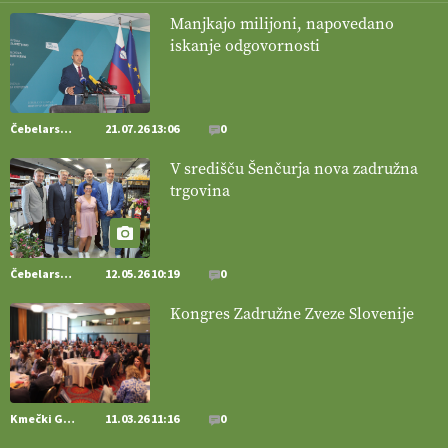
Manjkajo milijoni, napovedano
iskanje odgovornosti
[EKOloško = LOGIČNO
]
Pet-nat je vse bolj priljubljeno
naravno peneče vino, tudi v Sloveniji.
VEČ
https://t.co/9fpqD3fCrE @EUAgri #IMCAP #CAP
https://t.co/iQ8HkdQnsD
Čebelarstvo
21.07.26 13:06
0
20.07.2026
V središču Šenčurja nova zadružna
trgovina
[EKOloško = LOGIČNO
]
Posestvo MonteMoro – ekološka
pridelava z mislijo na naravo.
VEČ
https://t.co/Z7jXvK4gjr
@EUAgri #IMCAP #CAP https://t.co/Bf31lnQSIb
15.07.2026
Čebelarstvo
12.05.26 10:19
0
Kongres Zadružne Zveze Slovenije
[EKOloško = LOGIČNO
]
Poleti pridelek rešujejo zdrava tla in
vlaga.
VEČ
https://t.co/qmMX2yevum @EUAgri #IMCAP #CAP
https://t.co/dDwsipE645
15.07.2026
Kmečki Glas
11.03.26 11:16
0