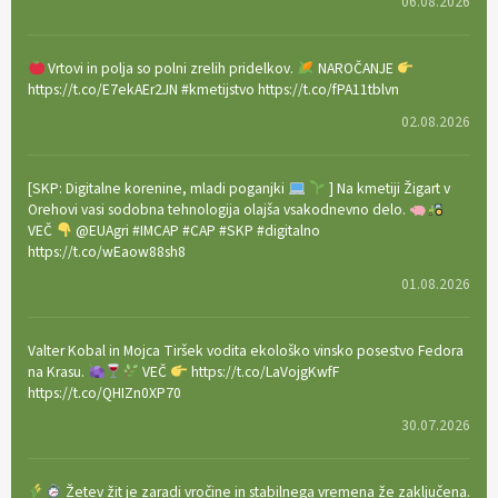
06.08.2026
Vrtovi in polja so polni zrelih pridelkov.
NAROČANJE
https://t.co/E7ekAEr2JN #kmetijstvo https://t.co/fPA11tblvn
02.08.2026
[SKP: Digitalne korenine, mladi poganjki
] Na kmetiji Žigart v
Orehovi vasi sodobna tehnologija olajša vsakodnevno delo.
VEČ
@EUAgri #IMCAP #CAP #SKP #digitalno
https://t.co/wEaow88sh8
01.08.2026
Valter Kobal in Mojca Tiršek vodita ekološko vinsko posestvo Fedora
na Krasu.
VEČ
https://t.co/LaVojgKwfF
https://t.co/QHIZn0XP70
30.07.2026
Žetev žit je zaradi vročine in stabilnega vremena že zaključena.