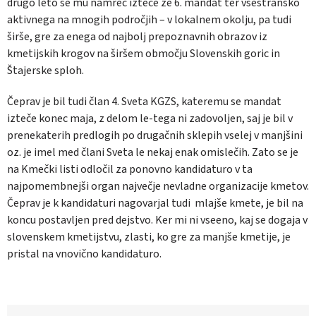
drugo leto se mu namreč izteče že 6. mandat ter vsestransko
aktivnega na mnogih področjih – v lokalnem okolju, pa tudi
širše, gre za enega od najbolj prepoznavnih obrazov iz
kmetijskih krogov na širšem območju Slovenskih goric in
Štajerske sploh.
Čeprav je bil tudi član 4. Sveta KGZS, kateremu se mandat
izteče konec maja, z delom le-tega ni zadovoljen, saj je bil v
prenekaterih predlogih po drugačnih sklepih vselej v manjšini
oz. je imel med člani Sveta le nekaj enak omislečih. Zato se je
na Kmečki listi odločil za ponovno kandidaturo v ta
najpomembnejši organ največje nevladne organizacije kmetov.
Čeprav je k kandidaturi nagovarjal tudi mlajše kmete, je bil na
koncu postavljen pred dejstvo. Ker mi ni vseeno, kaj se dogaja v
slovenskem kmetijstvu, zlasti, ko gre za manjše kmetije, je
pristal na vnovično kandidaturo.