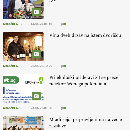
https://t.co/mnLHFv2VuP
13.07.2026
Kmečki Glas
13.05.26 08:16
0
[EKOloško = LOGIČNO
]
Ekološka reja kokoši skrbi za živali
, okolje
in kakovostna jajca
. VEČ
https://t.co/PX49GVsP1M
Vina dveh držav na istem dvorišču
@EUAgri #IMCAP #CAP https://t.co/a1xatzEeid
13.07.2026
Kmečki Glas
29.05.26 10:29
0
Pri ekološki pridelavi žit še precej
neizkoriščenega potenciala
Kmečki Glas
24.06.26 08:00
0
Mladi rejci pripravljeni na največje
razstave