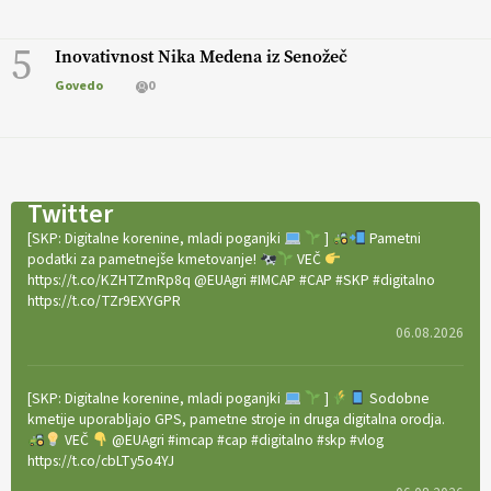
5
Inovativnost Nika Medena iz Senožeč
Govedo
0
Twitter
[SKP: Digitalne korenine, mladi poganjki
]
Pametni
podatki za pametnejše kmetovanje!
VEČ
https://t.co/KZHTZmRp8q @EUAgri #IMCAP #CAP #SKP #digitalno
https://t.co/TZr9EXYGPR
06.08.2026
[SKP: Digitalne korenine, mladi poganjki
]
Sodobne
kmetije uporabljajo GPS, pametne stroje in druga digitalna orodja.
VEČ
@EUAgri #imcap #cap #digitalno #skp #vlog
https://t.co/cbLTy5o4YJ