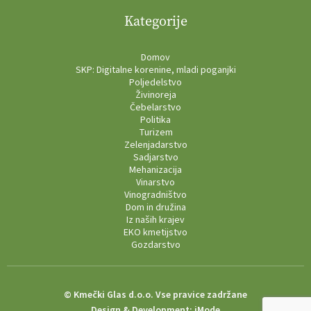
Kategorije
Domov
SKP: Digitalne korenine, mladi poganjki
Poljedelstvo
Živinoreja
Čebelarstvo
Politika
Turizem
Zelenjadarstvo
Sadjarstvo
Mehanizacija
Vinarstvo
Vinogradništvo
Dom in družina
Iz naših krajev
EKO kmetijstvo
Gozdarstvo
© Kmečki Glas d.o.o. Vse pravice zadržane
Design & Development:
iMode