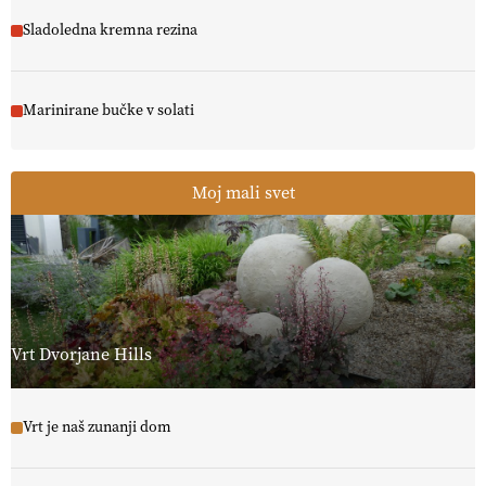
Sladoledna kremna rezina
Marinirane bučke v solati
Moj mali svet
Vrt Dvorjane Hills
Vrt je naš zunanji dom