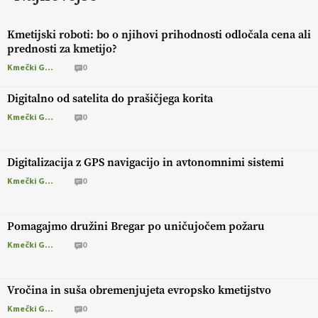
Kmetijski roboti: bo o njihovi prihodnosti odločala cena ali
prednosti za kmetijo?
Kmečki Glas
0
Digitalno od satelita do prašičjega korita
Kmečki Glas
0
Digitalizacija z GPS navigacijo in avtonomnimi sistemi
Kmečki Glas
0
Pomagajmo družini Bregar po uničujočem požaru
Kmečki Glas
0
Vročina in suša obremenjujeta evropsko kmetijstvo
Kmečki Glas
0