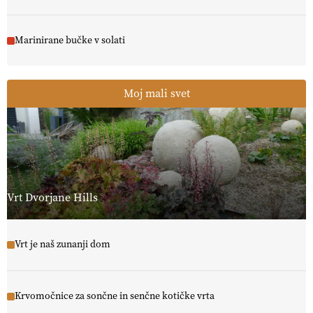
Marinirane bučke v solati
Moj mali svet
Vrt Dvorjane Hills
Vrt je naš zunanji dom
Krvomočnice za sončne in senčne kotičke vrta