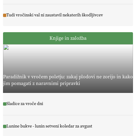
Tudi vročinski val ni zaustavil nekaterih škodljivcev
Knjige in založba
Paradižnik v vročem poletju: zakaj plodovi ne zorijo in kako
jim pomagati z naravnimi pripravki
Sladice za vroče dni
Lunine bukve - lunin setveni koledar za avgust