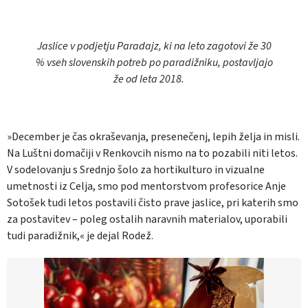
Jaslice v podjetju Paradajz, ki na leto zagotovi že 30
% vseh slovenskih potreb po paradižniku, postavljajo
že od leta 2018.
»December je čas okraševanja, presenečenj, lepih želja in misli.
Na Luštni domačiji v Renkovcih nismo na to pozabili niti letos.
V sodelovanju s Srednjo šolo za hortikulturo in vizualne
umetnosti iz Celja, smo pod mentorstvom profesorice Anje
Sotošek tudi letos postavili čisto prave jaslice, pri katerih smo
za postavitev – poleg ostalih naravnih materialov, uporabili
tudi paradižnik,« je dejal Rodež.