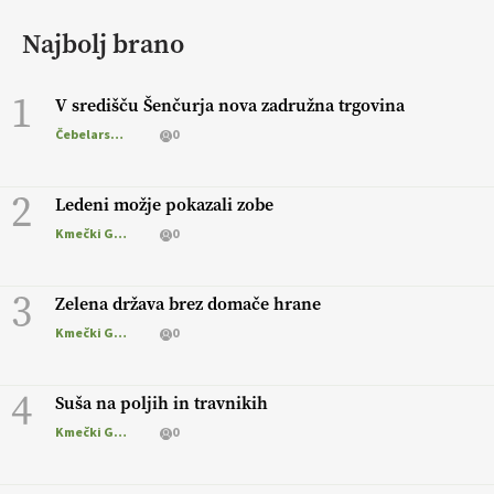
Najbolj brano
1
V središču Šenčurja nova zadružna trgovina
Čebelarstvo
0
2
Ledeni možje pokazali zobe
Kmečki Glas
0
3
Zelena država brez domače hrane
Kmečki Glas
0
4
Suša na poljih in travnikih
Kmečki Glas
0