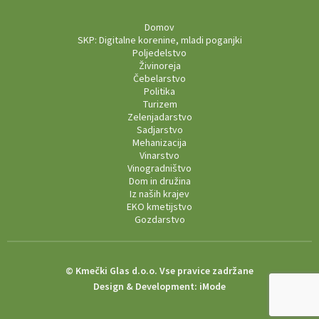
Domov
SKP: Digitalne korenine, mladi poganjki
Poljedelstvo
Živinoreja
Čebelarstvo
Politika
Turizem
Zelenjadarstvo
Sadjarstvo
Mehanizacija
Vinarstvo
Vinogradništvo
Dom in družina
Iz naših krajev
EKO kmetijstvo
Gozdarstvo
© Kmečki Glas d.o.o. Vse pravice zadržane
Design & Development:
iMode