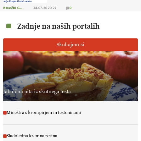
Kmečki Glas
14.07.26 20:27
0
Zadnje na naših portalih
Skuhajmo.si
Jabolčna pita iz skutnega testa
Mineštra s krompirjem in testeninami
Sladoledna kremna rezina