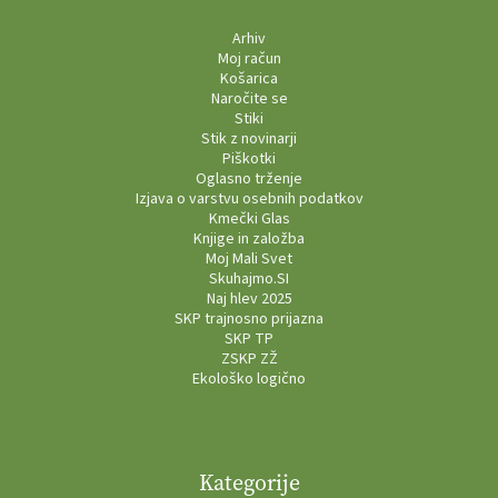
Arhiv
Moj račun
Košarica
Naročite se
Stiki
Stik z novinarji
Piškotki
Oglasno trženje
Izjava o varstvu osebnih podatkov
Kmečki Glas
Knjige in založba
Moj Mali Svet
Skuhajmo.SI
Naj hlev 2025
SKP trajnosno prijazna
SKP TP
ZSKP ZŽ
Ekološko logično
Kategorije