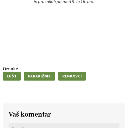
in praznikih pa med 9. in 16. uro.
Oznake
LUŠT
PARADIŽNIK
RENKOVCI
Vaš komentar