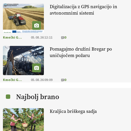
13.07.2026
Digitalizacija z GPS navigacijo in
avtonomnimi sistemi
[EKOloško = LOGIČNO
]
Na kmetiji Polone Ratajc je pridelava
aronije
v dobrem desetletju zrasla v uspešno kmetijsko in
podjetniško zgodbo.
VEČ
https://t.co/EulJoSBYMi @EUAgri
#IMCAP #CAP https://t.co/xp1oihBDaJ
Kmečki Glas
05.08.26 12:11
0
13.07.2026
Pomagajmo družini Bregar po
uničujočem požaru
[EKOloško = LOGIČNO
]
Ekološka vina so vse bolj iskana doma in
v tujini
. Zato je ekološka pridelava odlična priložnost za slovenske
vinarje
. VEČ
https://t.co/XAe9EbeAbK @EUAgri #IMCAP #CAP
https://t.co/01qpoeLyNP
Kmečki Glas
05.08.26 09:09
0
13.07.2026
Najbolj brano
[EKOloško = LOGIČNO
] Mladi
so ključni za prihodnost
kmetijstva in uspešno prenovo kmetij
. VEČ
Kraljica briškega sadja
https://t.co/RRn8unbwXp @EUAgri #IMCAP #CAP
https://t.co/mnLHFv2VuP
13.07.2026