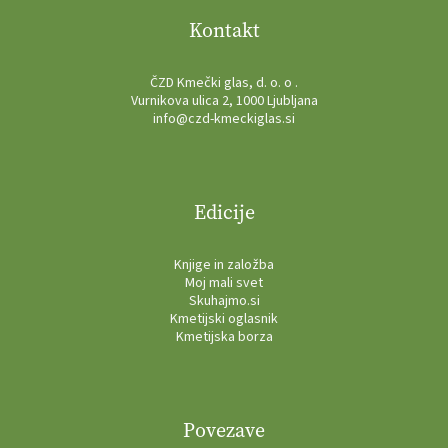
Kontakt
ČZD Kmečki glas, d. o. o .
Vurnikova ulica 2, 1000 Ljubljana
info@czd-kmeckiglas.si
Edicije
Knjige in založba
Moj mali svet
Skuhajmo.si
Kmetijski oglasnik
Kmetijska borza
Povezave