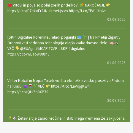
Vrtovi in polja so polni zrelih pridelkov.
NAROČANJE
https://t.co/E7ekAEr2JN #kmetijstvo https://t.co/fPA11tblvn
02.08.2026
[SKP: Digitalne korenine, mladi poganjki
] Na kmetiji Žigart v
Orehovi vasi sodobna tehnologija olajša vsakodnevno delo.
VEČ
@EUAgri #IMCAP #CAP #SKP #digitalno
https://t.co/wEaow88sh8
01.08.2026
Valter Kobal in Mojca Tiršek vodita ekološko vinsko posestvo Fedora
na Krasu.
VEČ
https://t.co/LaVojgKwfF
https://t.co/QHIZn0XP70
30.07.2026
Žetev žit je zaradi vročine in stabilnega vremena že zaključena.
VEČ
https://t.co/bBWaIz6Hhh https://t.co/TtKoOF5ENS
23.07.2026