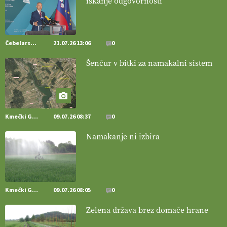
iskanje odgovornosti
[EKOloško = LOGIČNO
]
Pet-nat je vse bolj priljubljeno
naravno peneče vino, tudi v Sloveniji.
VEČ
https://t.co/9fpqD3fCrE @EUAgri #IMCAP #CAP
https://t.co/iQ8HkdQnsD
Čebelarstvo
21.07.26 13:06
0
20.07.2026
Šenčur v bitki za namakalni sistem
[EKOloško = LOGIČNO
]
Posestvo MonteMoro – ekološka
pridelava z mislijo na naravo.
VEČ
https://t.co/Z7jXvK4gjr
@EUAgri #IMCAP #CAP https://t.co/Bf31lnQSIb
15.07.2026
Kmečki Glas
09.07.26 08:37
0
Namakanje ni izbira
[EKOloško = LOGIČNO
]
Poleti pridelek rešujejo zdrava tla in
vlaga.
VEČ
https://t.co/qmMX2yevum @EUAgri #IMCAP #CAP
https://t.co/dDwsipE645
15.07.2026
Kmečki Glas
09.07.26 08:05
0
[EKOloško = LOGIČNO
]
Mulčer
– naravna pot do zdravih tal
Zelena država brez domače hrane
. VEČ
https://t.co/J7RkeaYpYu @EUAgri #IMCAP #CAP