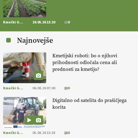
https://t.co/RVG0FzcQN6
14.07.2026
Kmečki Glas
19.05.26 13:20
0
[EKOloško = LOGIČNO
] Zdravje rastlin je ključno za
prehransko
varnost,
okolje in kakovost življenja. VEČ
Najnovejše
https://t.co/K0USFPJ5fJ @EUAgri #IMCAP #CAP
https://t.co/vcHhoOixHy
14.07.2026
Kmetijski roboti: bo o njihovi
prihodnosti odločala cena ali
prednosti za kmetijo?
[EKOloško = LOGIČNO
]
Danes ni pomembna le količina hrane,
ampak tudi način njene pridelave
. VEČ
https://t.co/bKGeI4ZcNi
@EUAgri #imcap #cap #blog https://t.co/2sllAmcKwG
Kmečki Glas
06.08.26 07:00
0
14.07.2026
Digitalno od satelita do prašičjega
korita
[EKOloško = LOGIČNO
]
Kakovostna ekološka semena in
prilagojene sorte
so temelj uspešne ekološke pridelave.
VEČ
https://t.co/OQSsax7l8V @EUAgri #IMCAP #CAP
https://t.co/PAL0zlhVia
Kmečki Glas
05.08.26 13:38
0