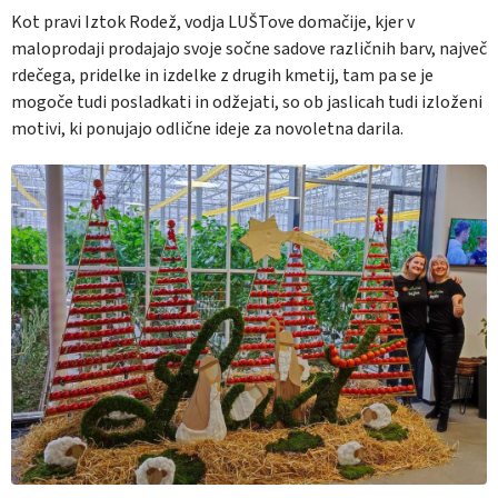
Kot pravi Iztok Rodež, vodja LUŠTove domačije, kjer v
maloprodaji prodajajo svoje sočne sadove različnih barv, največ
rdečega, pridelke in izdelke z drugih kmetij, tam pa se je
mogoče tudi posladkati in odžejati, so ob jaslicah tudi izloženi
motivi, ki ponujajo odlične ideje za novoletna darila.