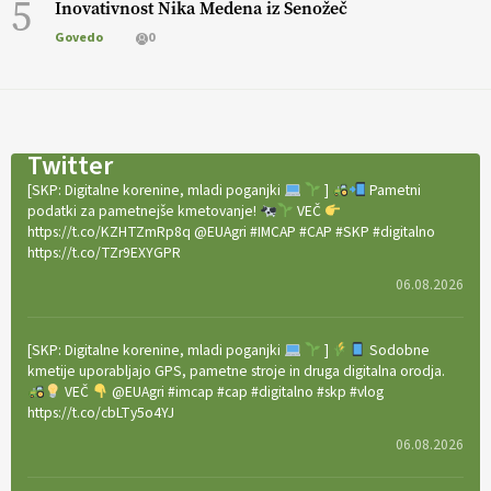
5
Inovativnost Nika Medena iz Senožeč
Govedo
0
Twitter
[SKP: Digitalne korenine, mladi poganjki
]
Pametni
podatki za pametnejše kmetovanje!
VEČ
https://t.co/KZHTZmRp8q @EUAgri #IMCAP #CAP #SKP #digitalno
https://t.co/TZr9EXYGPR
06.08.2026
[SKP: Digitalne korenine, mladi poganjki
]
Sodobne
kmetije uporabljajo GPS, pametne stroje in druga digitalna orodja.
VEČ
@EUAgri #imcap #cap #digitalno #skp #vlog
https://t.co/cbLTy5o4YJ
06.08.2026