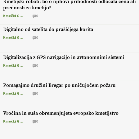
Kmetijski roboti: bo o njihovi prihodnosti odločala cena ali
prednosti za kmetijo?
Kmečki Glas
0
Digitalno od satelita do prašičjega korita
Kmečki Glas
0
Digitalizacija z GPS navigacijo in avtonomnimi sistemi
Kmečki Glas
0
Pomagajmo družini Bregar po uničujočem požaru
Kmečki Glas
0
Vročina in suša obremenjujeta evropsko kmetijstvo
Kmečki Glas
0