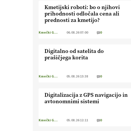
Kmetijski roboti: bo o njihovi
prihodnosti odločala cena ali
prednosti za kmetijo?
Kmečki Glas
06.08.26 07:00
0
Digitalno od satelita do
prašičjega korita
Kmečki Glas
05.08.26 13:38
0
Digitalizacija z GPS navigacijo in
avtonomnimi sistemi
Kmečki Glas
05.08.26 12:11
0