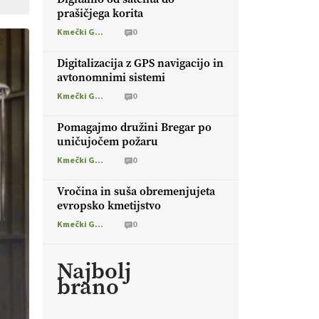
prašičjega korita
Kmečki Glas
0
Digitalizacija z GPS navigacijo in
avtonomnimi sistemi
Kmečki Glas
0
Pomagajmo družini Bregar po
uničujočem požaru
Kmečki Glas
0
Vročina in suša obremenjujeta
evropsko kmetijstvo
Kmečki Glas
0
Najbolj
brano