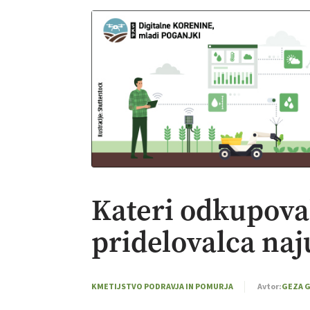
Kateri odkupoval
pridelovalca naj
KMETIJSTVO PODRAVJA IN POMURJA
Avtor:
GEZA 