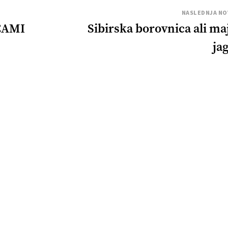
NASLEDNJA NO
CAMI
Sibirska borovnica ali ma
ja