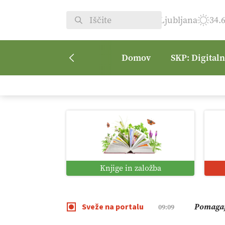
Ljubljana
34.
Domov
SKP: Digital
Kmetijsk
07:00
Digitaln
01:38
Digitali
12:11
Knjige in založba
Pomagaj
09:09
Sveže na portalu
Vročina 
08:45