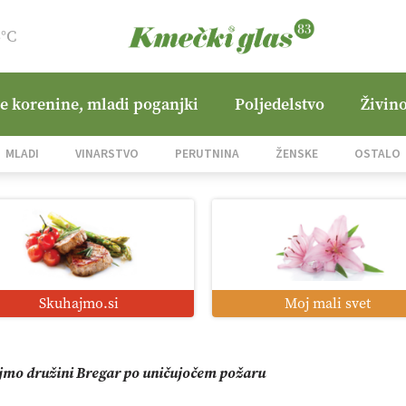
6°C
ne korenine, mladi poganjki
Poljedelstvo
Živino
i roboti: bo o njihovi prihodnosti odločala cena ali prednosti z
MLADI
VINARSTVO
PERUTNINA
ŽENSKE
OSTALO
o od satelita do prašičjega korita
zacija z GPS navigacijo in avtonomnimi sistemi
Skuhajmo.si
Moj mali svet
mo družini Bregar po uničujočem požaru
in suša obremenjujeta evropsko kmetijstvo