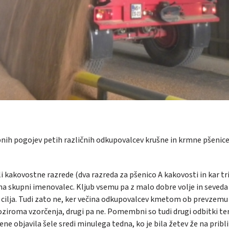
pnih pogojev petih različnih odkupovalcev krušne in krmne pšenice
 kakovostne razrede (dva razreda za pšenico A kakovosti in kar tri
i na skupni imenovalec. Kljub vsemu pa z malo dobre volje in seveda
a cilja. Tudi zato ne, ker večina odkupovalcev kmetom ob prevzemu 
ziroma vzorčenja, drugi pa ne. Pomembni so tudi drugi odbitki ter
ene objavila šele sredi minulega tedna, ko je bila žetev že na pribl