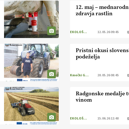
12. maj – mednarodn
zdravja rastlin
EKOLOŠKO LOGIČNO
12.05.26 09:45
Pristni okusi sloven
podeželja
Kmečki Glas
28.05.26 08:45
Radgonske medalje t
vinom
EKOLOŠKO LOGIČNO
15.06.26 12:48