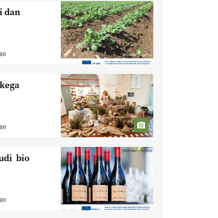
naravno peneče vino, tudi v
i dan
Sloveniji.
VEČ
https://t.co/9fpqD3fCrE @EUAgri
#IMCAP #CAP
https://t.co/iQ8HkdQnsD
0
20.07.2026
skega
[EKOloško = LOGIČNO
]
Posestvo MonteMoro – ekološka
pridelava z mislijo na naravo.
VEČ
https://t.co/Z7jXvK4gjr
@EUAgri #IMCAP #CAP
0
https://t.co/Bf31lnQSIb
15.07.2026
udi bio
[EKOloško = LOGIČNO
]
Poleti pridelek rešujejo zdrava tla
in vlaga.
VEČ
0
https://t.co/qmMX2yevum @EUAgri
#IMCAP #CAP