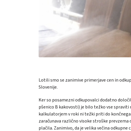
Lotili smo se zanimive primerjave cen in odku
Slovenije.
Ker so posamezni odkupovalci dodatno določili
pšenico B kakovosti) je bilo težko vse spravit
kalkulatorjem v roki ni težki priti do končneg
zaračunava različno visoke stroške prevzema o
plačila. Zanimivo, da je velika večina odkupne c