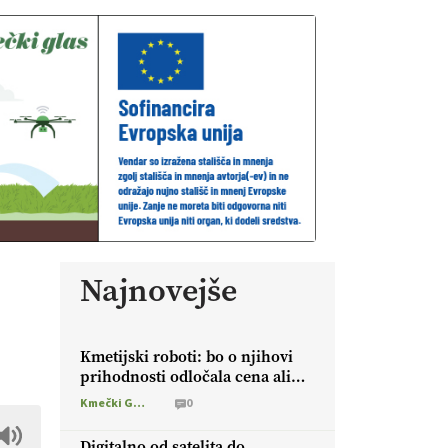
Najnovejše
Kmetijski roboti: bo o njihovi
prihodnosti odločala cena ali
prednosti za kmetijo?
Kmečki Glas
0
Digitalno od satelita do