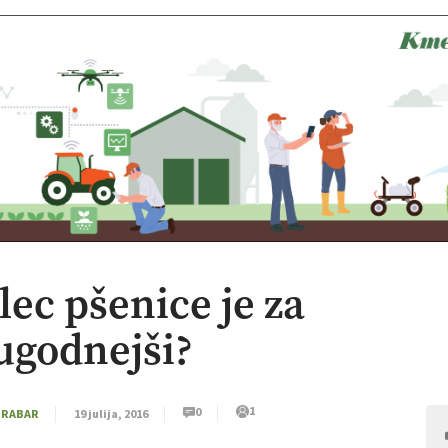
ec pšenice je za
ugodnejši?
1
0
GRABAR
19 julija, 2016