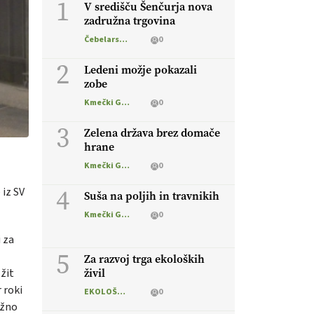
1
V središču Šenčurja nova
zadružna trgovina
Čebelarstvo
0
2
Ledeni možje pokazali
zobe
Kmečki Glas
0
3
Zelena država brez domače
hrane
Kmečki Glas
0
4
 iz SV
Suša na poljih in travnikih
Kmečki Glas
0
 za
5
Za razvoj trga ekoloških
žit
živil
 roki
EKOLOŠKO LOGIČNO
0
ižno