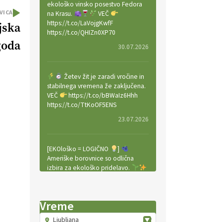
ekološko vinsko posestvo Fedora
VICA
na Krasu.
VEČ
https://t.co/LaVojgKwfF
jska
https://t.co/QHIZn0XP70
goda
30.07.2026
Žetev žit je zaradi vročine in
stabilnega vremena že zaključena.
VEČ
https://t.co/bBWaIz6Hhh
https://t.co/TtKoOF5ENS
23.07.2026
[EKOloško = LOGIČNO
]
Ameriške borovnice so odlična
izbira za ekološko pridelavo.
VEČ
https://t.co/aPQkmLUy2j
@EUAgri #IMCAP #CAP
https://t.co/tQd9tB1THk
Vreme
22.07.2026
Ljubljana