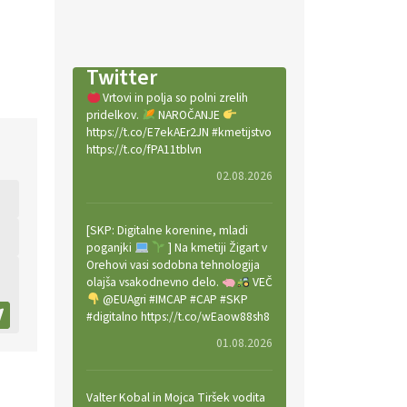
Twitter
Vrtovi in polja so polni zrelih
pridelkov.
NAROČANJE
https://t.co/E7ekAEr2JN #kmetijstvo
https://t.co/fPA11tblvn
02.08.2026
[SKP: Digitalne korenine, mladi
poganjki
] Na kmetiji Žigart v
Orehovi vasi sodobna tehnologija
olajša vsakodnevno delo.
VEČ
@EUAgri #IMCAP #CAP #SKP
#digitalno https://t.co/wEaow88sh8
01.08.2026
Valter Kobal in Mojca Tiršek vodita