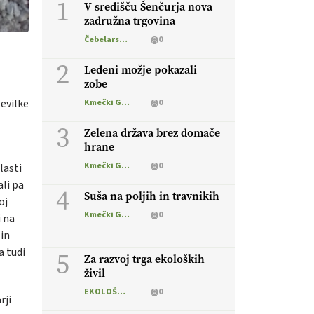
1
V središču Šenčurja nova
zadružna trgovina
Čebelarstvo
0
2
Ledeni možje pokazali
zobe
evilke
Kmečki Glas
0
3
Zelena država brez domače
hrane
Kmečki Glas
0
lasti
ali pa
4
Suša na poljih in travnikih
oj
Kmečki Glas
0
i na
 in
a tudi
5
Za razvoj trga ekoloških
živil
EKOLOŠKO LOGIČNO
0
rji