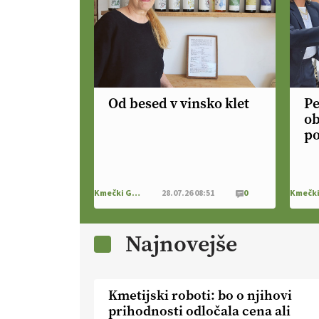
Od besed v vinsko klet
Pe
ob
po
Kmečki Glas
28.07.26 08:51
0
Najnovejše
Kmetijski roboti: bo o njihovi
prihodnosti odločala cena ali