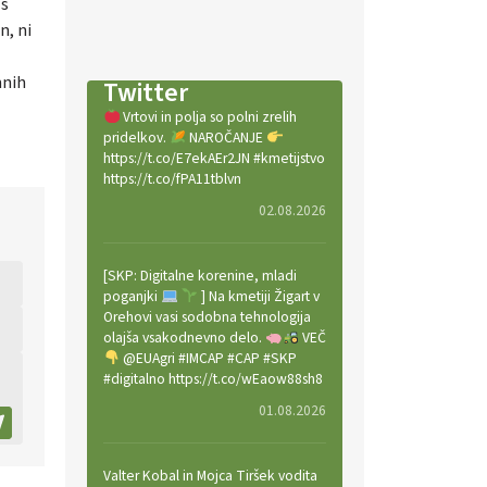
 s
n, ni
mnih
Twitter
Vrtovi in polja so polni zrelih
pridelkov.
NAROČANJE
https://t.co/E7ekAEr2JN #kmetijstvo
https://t.co/fPA11tblvn
02.08.2026
[SKP: Digitalne korenine, mladi
poganjki
] Na kmetiji Žigart v
Orehovi vasi sodobna tehnologija
olajša vsakodnevno delo.
VEČ
@EUAgri #IMCAP #CAP #SKP
#digitalno https://t.co/wEaow88sh8
01.08.2026
Valter Kobal in Mojca Tiršek vodita