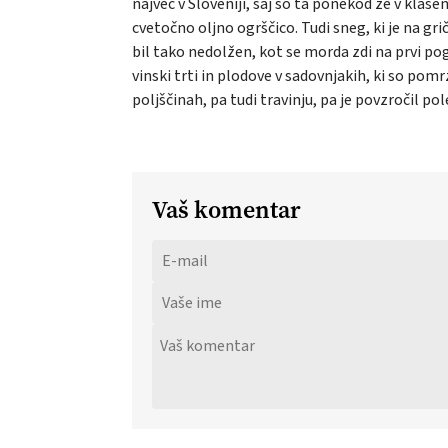
največ v Sloveniji, saj so ta ponekod že v klas
cvetočno oljno ogrščico. Tudi sneg, ki je na gr
bil tako nedolžen, kot se morda zdi na prvi pog
vinski trti in plodove v sadovnjakih, ki so pom
poljščinah, pa tudi travinju, pa je povzročil po
Vaš komentar