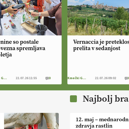
nine so postale
Vernaccia je preteklos
vezna spremljava
prelita v sedanjost
letja
Kmečki Glas
22.07.26 11:55
0
Kmečki Glas
22.07.26 09:02
Najbolj br
12. maj – mednarodn
zdravja rastlin