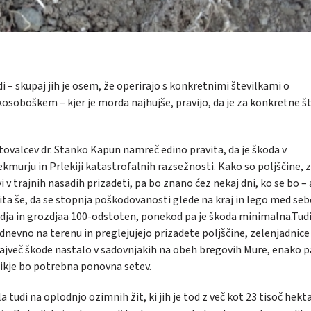
i – skupaj jih je osem, že operirajo s konkretnimi številkami o
osoboškem – kjer je morda najhujše, pravijo, da je za konkretne št
tovalcev dr. Stanko Kapun namreč edino pravita, da je škoda v
ekmurju in Prlekiji katastrofalnih razsežnosti. Kako so poljščine, z
 v trajnih nasadih prizadeti, pa bo znano ćez nekaj dni, ko se bo – 
ita še, da se stopnja poškodovanosti glede na kraj in lego med seb
sadja in grozdjaa 100-odstoten, ponekod pa je škoda minimalna.Tud
dnevno na terenu in preglejujejo prizadete poljščine, zelenjadnice
 največ škode nastalo v sadovnjakih na obeh bregovih Mure, enako p
rsikje bo potrebna ponovna setev.
 tudi na oplodnjo ozimnih žit, ki jih je tod z več kot 23 tisoč hekta