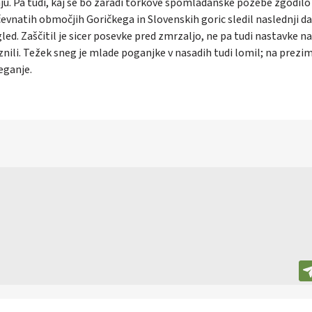
enju. Pa tudi, kaj se bo zaradi torkove spomladanske pozebe zgodilo
ičevnatih območjih Goričkega in Slovenskih goric sledil naslednji da
led. Zaščitil je sicer posevke pred zmrzaljo, ne pa tudi nastavke na
rznili. Težek sneg je mlade poganjke v nasadih tudi lomil; na prezi
leganje.