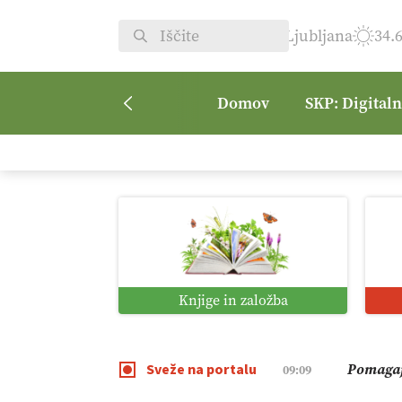
Ljubljana
34.
Domov
SKP: Digital
Kmetijsk
07:00
Digitaln
01:38
Digitali
12:11
Knjige in založba
Pomagaj
09:09
Sveže na portalu
Vročina 
08:45