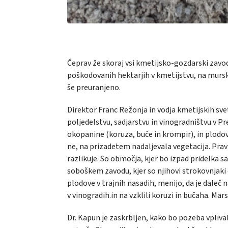
Čeprav že skoraj vsi kmetijsko-gozdarski zavod
poškodovanih hektarjih v kmetijstvu, na mursk
še preuranjeno.
Direktor Franc Režonja in vodja kmetijskih sve
poljedelstvu, sadjarstvu in vinogradništvu v Pr
okopanine (koruza, buče in krompir), in plodovi
ne, na prizadetem nadaljevala vegetacija. Prav
razlikuje. So območja, kjer bo izpad pridelka 
soboškem zavodu, kjer so njihovi strokovnjaki 
plodove v trajnih nasadih, menijo, da je daleč
v vinogradih.in na vzklili koruzi in bučaha. Ma
Dr. Kapun je zaskrbljen, kako bo pozeba vplivala