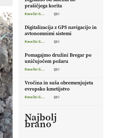
prašičjega korita
Kmečki Glas
0
Digitalizacija z GPS navigacijo in
avtonomnimi sistemi
Kmečki Glas
0
Pomagajmo družini Bregar po
uničujočem požaru
Kmečki Glas
0
Vročina in suša obremenjujeta
evropsko kmetijstvo
Kmečki Glas
0
Najbolj
brano