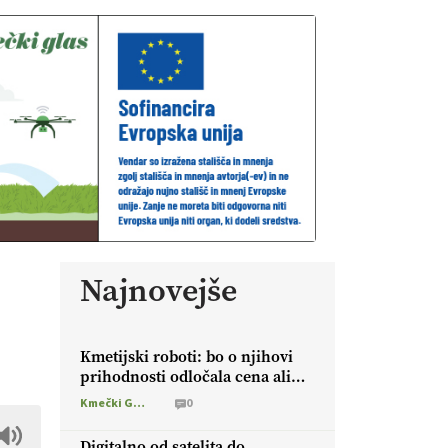
Najnovejše
Kmetijski roboti: bo o njihovi
prihodnosti odločala cena ali
prednosti za kmetijo?
Kmečki Glas
0
Digitalno od satelita do