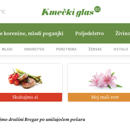
6°C
ne korenine, mladi poganjki
Poljedelstvo
Živino
i roboti: bo o njihovi prihodnosti odločala cena ali prednosti z
MLADI
VINARSTVO
PERUTNINA
ŽENSKE
OSTALO
o od satelita do prašičjega korita
zacija z GPS navigacijo in avtonomnimi sistemi
Skuhajmo.si
Moj mali svet
mo družini Bregar po uničujočem požaru
in suša obremenjujeta evropsko kmetijstvo