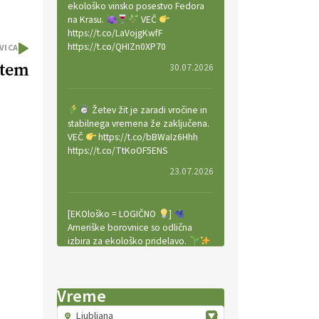
ekološko vinsko posestvo Fedora
na Krasu.
VEČ
https://t.co/LaVojgKwfF
https://t.co/QHIZn0XP70
VICA
stem
30.07.2026
Žetev žit je zaradi vročine in
stabilnega vremena že zaključena.
VEČ
https://t.co/bBWaIz6Hhh
https://t.co/TtKoOF5ENS
23.07.2026
[EKOloško = LOGIČNO
]
Ameriške borovnice so odlična
izbira za ekološko pridelavo.
VEČ
https://t.co/aPQkmLUy2j
@EUAgri #IMCAP #CAP
https://t.co/tQd9tB1THk
Vreme
22.07.2026
Ljubljana