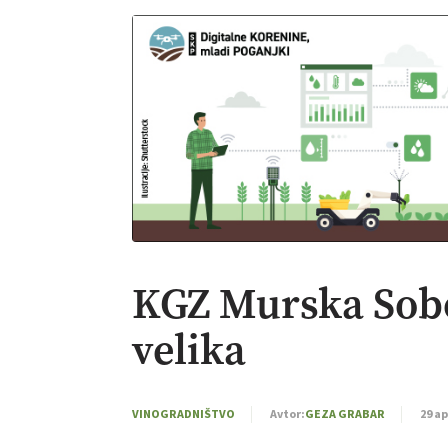
KGZ Murska Sobo
velika
VINOGRADNIŠTVO
Avtor:
GEZA GRABAR
29 ap