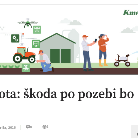
ta: škoda po pozebi bo
1
0
rila, 2016