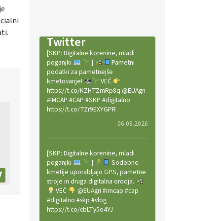
je
cialni
ti.
Twitter
[SKP: Digitalne korenine, mladi
poganjki
]
Pametni
podatki za pametnejše
kmetovanje!
VEČ
https://t.co/KZHTZmRp8q @EUAgri
#IMCAP #CAP #SKP #digitalno
https://t.co/TZr9EXYGPR
06.08.2026
[SKP: Digitalne korenine, mladi
poganjki
]
Sodobne
kmetije uporabljajo GPS, pametne
stroje in druga digitalna orodja.
VEČ
@EUAgri #imcap #cap
#digitalno #skp #vlog
https://t.co/cbLTy5o4YJ