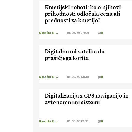
Kmetijski roboti: bo o njihovi
prihodnosti odločala cena ali
prednosti za kmetijo?
Kmečki Glas
06.08.26 07:00
0
Digitalno od satelita do
prašičjega korita
Kmečki Glas
05.08.26 13:38
0
Digitalizacija z GPS navigacijo in
avtonomnimi sistemi
Kmečki Glas
05.08.26 12:11
0