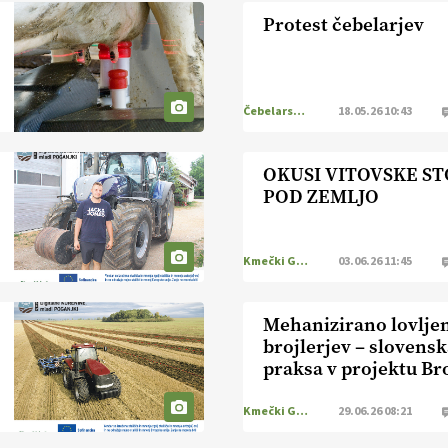
Protest čebelarjev
Čebelarstvo
18.05.26 10:43
OKUSI VITOVSKE S
POD ZEMLJO
Kmečki Glas
03.06.26 11:45
Mehanizirano lovlje
brojlerjev – slovens
praksa v projektu Br
Kmečki Glas
29.06.26 08:21