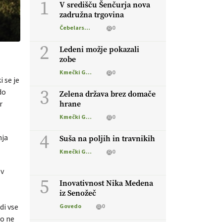
1
V središču Šenčurja nova
zadružna trgovina
Čebelarstvo
0
2
Ledeni možje pokazali
zobe
Kmečki Glas
0
 se je
3
do
Zelena država brez domače
r
hrane
Kmečki Glas
0
4
nja
Suša na poljih in travnikih
Kmečki Glas
0
 v
5
Inovativnost Nika Medena
iz Senožeč
di vse
Govedo
0
no ne