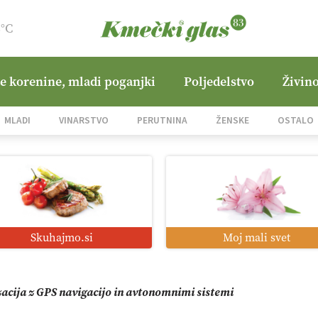
8°C
ne korenine, mladi poganjki
Poljedelstvo
Živino
jane Hills
MLADI
VINARSTVO
PERUTNINA
ŽENSKE
OSTALO
i roboti: bo o njihovi prihodnosti odločala cena ali prednosti z
o od satelita do prašičjega korita
Skuhajmo.si
Moj mali svet
zacija z GPS navigacijo in avtonomnimi sistemi
mo družini Bregar po uničujočem požaru