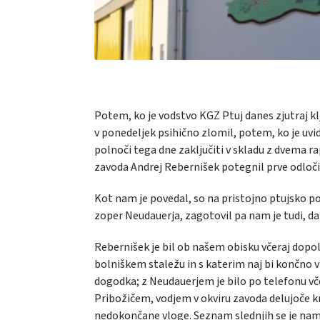
Potem, ko je vodstvo KGZ Ptuj danes zjutraj k
v ponedeljek psihično zlomil, potem, ko je uvid
polnoči tega dne zaključiti v skladu z dvema ra
zavoda Andrej Rebernišek potegnil prve odloči
Kot nam je povedal, so na pristojno ptujsko p
zoper Neudauerja, zagotovil pa nam je tudi, da b
Rebernišek je bil ob našem obisku včeraj dopol
bolniškem staležu in s katerim naj bi končno v 
dogodka; z Neudauerjem je bilo po telefonu vče
Pribožičem, vodjem v okviru zavoda delujoče k
nedokončane vloge. Seznam slednjih se je namre