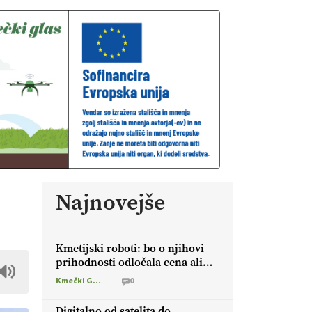
Najnovejše
Kmetijski roboti: bo o njihovi
prihodnosti odločala cena ali
prednosti za kmetijo?
Kmečki Glas
0
Digitalno od satelita do