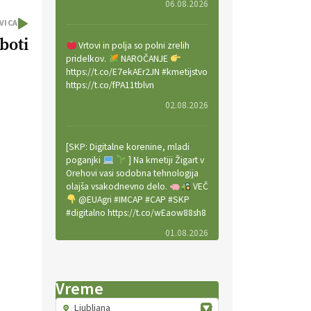
06.08.2026
VICA
boti
Vrtovi in polja so polni zrelih
pridelkov.
NAROČANJE
https://t.co/E7ekAEr2JN #kmetijstvo
https://t.co/fPA11tblvn
02.08.2026
[SKP: Digitalne korenine, mladi
poganjki
] Na kmetiji Žigart v
Orehovi vasi sodobna tehnologija
olajša vsakodnevno delo.
VEČ
@EUAgri #IMCAP #CAP #SKP
#digitalno https://t.co/wEaow88sh8
01.08.2026
Valter Kobal in Mojca Tiršek vodita
Vreme
ekološko vinsko posestvo Fedora
na Krasu.
VEČ
Ljubljana