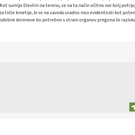
 sumijo številni na terenu, se na ta način očitno vse bolj potrju
za tiste kmetije, ki se na zavodu uradno niso evidentirali kot poten
 in podobne domneve bo potrebno s strani organov pregona še raziska