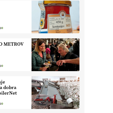
nevaren.
Varnost na kmetiji naj
bo vedno na prvem mestu.
VEČ
https://t.co/RcsFHlxERk
#traktor #varnost #kmetijstvo
https://t.co/L4Er80AtXS
0
22.07.2026
TO METROV
[EKOloško = LOGIČNO
]
Za
uspešno ohranjanje travišč sta
ključna kmetijstvo
in predvsem
reja travojedih živali
. VEČ
https://t.co/YvDmY3UNng @EUAgri
0
#IMCAP #CAP
https://t.co/Wz0y1nUcWl
nje
21.07.2026
ka dobra
oilerNet
[EKOloško = LOGIČNO
]
Pet-nat je vse bolj priljubljeno
0
naravno peneče vino, tudi v
Sloveniji.
VEČ