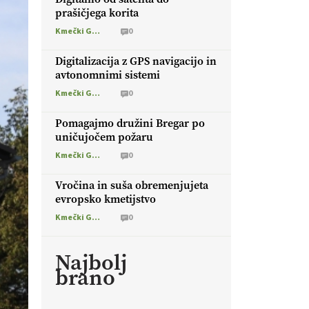
prašičjega korita
Kmečki Glas
0
Digitalizacija z GPS navigacijo in
avtonomnimi sistemi
Kmečki Glas
0
Pomagajmo družini Bregar po
uničujočem požaru
Kmečki Glas
0
Vročina in suša obremenjujeta
evropsko kmetijstvo
Kmečki Glas
0
Najbolj
brano