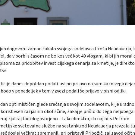
ljub dogovoru zaman čakalo svojega sodelavca Uroša Neudauerja, ki
el, da v borbi s časom ne bo kos več kot 40 vlogam, ki bi jih moral 
pisoma za pridobitev investicijskega denarja za kmetije, je direkto
tve.
olicijo danes dopoldan podali ustno prijavo na sum kaznivega deja
odo v ponedeljek v tem v zvezi podali še prijavo v pisni odliki.
dan optimističen glede srečanja s svojim sodelavcem, ki je uradno
korist vseh razjasnili okoliščine, zakaj je prišlo do tega neljubega
raj zjutraj tudi dogovorjeno – tako direktor, da naj bi s Petrom
metijske svetovalne službe na sestanku od Neudauerja prevzela tu
č doslej večkrat spremenil, pri pristavil Pribožič, saj zavod očit