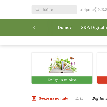
Ljubljana
23.
Domov
SKP: Digital
Vrt Dvor
08:50
Kmetijsk
07:00
Digitaln
01:38
Knjige in založba
Digitali
12:11
Sveže na portalu
Pomagaj
09:09