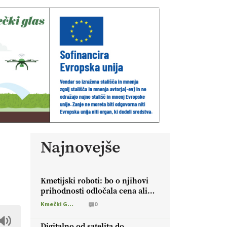
Najnovejše
Kmetijski roboti: bo o njihovi
prihodnosti odločala cena ali
prednosti za kmetijo?
Kmečki Glas
0
Digitalno od satelita do