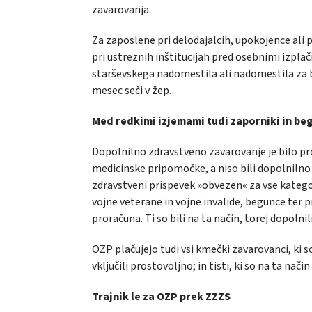
zavarovanja.
Za zaposlene pri delodajalcih, upokojence al
pri ustreznih inštitucijah pred osebnimi izpla
starševskega nadomestila ali nadomestila za b
mesec seči v žep.
Med redkimi izjemami tudi zaporniki in be
Dopolnilno zdravstveno zavarovanje je bilo prost
medicinske pripomočke, a niso bili dopolnilno
zdravstveni prispevek »obvezen« za vse katego
vojne veterane in vojne invalide, begunce ter p
proračuna. Ti so bili na ta način, torej dopoln
OZP plačujejo tudi vsi kmečki zavarovanci, ki so
vključili prostovoljno; in tisti, ki so na ta na
Trajnik le za OZP prek ZZZS