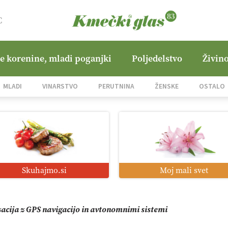
C
ne korenine, mladi poganjki
Poljedelstvo
Živino
jane Hills
MLADI
VINARSTVO
PERUTNINA
ŽENSKE
OSTALO
i roboti: bo o njihovi prihodnosti odločala cena ali prednosti z
o od satelita do prašičjega korita
Skuhajmo.si
Moj mali svet
zacija z GPS navigacijo in avtonomnimi sistemi
mo družini Bregar po uničujočem požaru