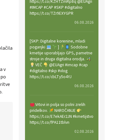
https://t.co/KZHTZmRp8q @EUAgri
#IMCAP #CAP #SKP #digitalno
https://t.co/TZr9EXYGPR
06.08.2026
[SKP: Digitalne korenine, mladi
poganjki
]
Sodobne
lačila
kmetije uporabljajo GPS, pametne
stroje in druga digitalna orodja.
VEČ
@EUAgri #imcap #cap
a v
#digitalno #skp #vlog
 po
https://t.co/cbLTy5o4YJ
ritve
06.08.2026
o.
Vrtovi in polja so polni zrelih
pridelkov.
NAROČANJE
https://t.co/E7ekAEr2JN #kmetijstvo
https://t.co/fPA11tblvn
02.08.2026