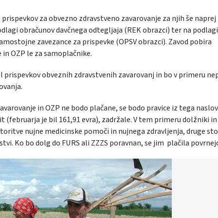
h prispevkov za obvezno zdravstveno zavarovanje za njih še naprej
 podlagi obračunov davčnega odtegljaja (REK obrazci) ter na podlagi
samostojne zavezance za prispevke (OPSV obrazci). Zavod pobira
 in OZP le za samoplačnike.
el prispevkov obveznih zdravstvenih zavarovanj in bo v primeru nep
ovanja.
varovanje in OZP ne bodo plačane, se bodo pravice iz tega naslov
 (februarja je bil 161,91 evra), zadržale. V tem primeru dolžniki in
 storitve nujne medicinske pomoči in nujnega zdravljenja, druge sto
stvi. Ko bo dolg do FURS ali ZZZS poravnan, se jim plačila povrnej