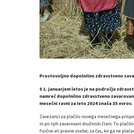
Prostovoljno dopolnilno zdravstveno zavar
S 1. januarjem letos je na področju zdravs
namreč dopolnilno zdravstveno zavarovanje
mesečni ravni za leto 2024 znaša 35 evrov.
Zavezanci za plačilo novega mesečnega prispe
in po njih zavarovani družinski člani. To plačil
fizične ali pravne osebe; za čas, ko ga ne pla