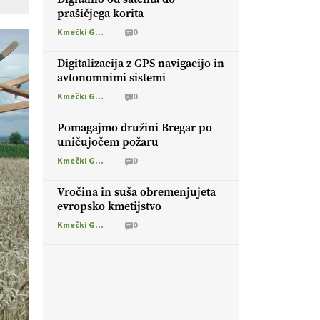
prašičjega korita
Kmečki Glas
0
Digitalizacija z GPS navigacijo in
avtonomnimi sistemi
Kmečki Glas
0
Pomagajmo družini Bregar po
uničujočem požaru
Kmečki Glas
0
Vročina in suša obremenjujeta
evropsko kmetijstvo
Kmečki Glas
0