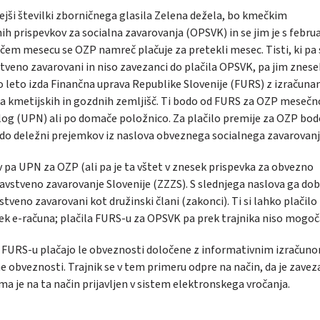
ejši številki zborničnega glasila Zelena dežela, bo kmečkim
 prispevkov za socialna zavarovanja (OPSVK) in se jim je s febru
očem mesecu se OZP namreč plačuje za pretekli mesec. Tisti, ki pa
veno zavarovani in niso zavezanci do plačila OPSVK, pa jim znese
o leto izda Finančna uprava Republike Slovenije (FURS) z izračuna
a kmetijskih in gozdnih zemljišč. Ti bodo od FURS za OZP mesečn
nalog (UPN) ali po domače položnico. Za plačilo premije za OZP bo
odo deležni prejemkov iz naslova obveznega socialnega zavarovanj
a UPN za OZP (ali pa je ta vštet v znesek prispevka za obvezno
avstveno zavarovanje Slovenije (ZZZS). S slednjega naslova ga dob
tveno zavarovani kot družinski člani (zakonci). Ti si lahko plačilo 
i prek e-računa; plačila FURS-u za OPSVK pa prek trajnika niso mogoč
o FURS-u plačajo le obveznosti določene z informativnim izračun
ne obveznosti. Trajnik se v tem primeru odpre na način, da je zave
oma je na ta način prijavljen v sistem elektronskega vročanja.