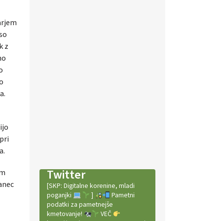
arjem
 so
k z
no
o
do
a.
ijo
pri
a.
Twitter
om
zanec
[SKP: Digitalne korenine, mladi
poganjki
]
Pametni
podatki za pametnejše
kmetovanje!
VEČ