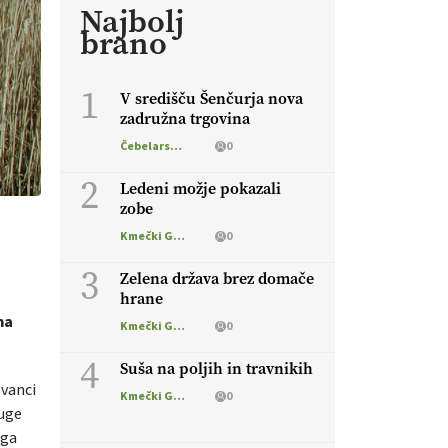
Najbolj
brano
1
V središču Šenčurja nova
zadružna trgovina
Čebelarstvo
0
2
Ledeni možje pokazali
zobe
Kmečki Glas
0
3
Zelena država brez domače
hrane
na
Kmečki Glas
0
4
Suša na poljih in travnikih
ovanci
Kmečki Glas
0
ruge
ega