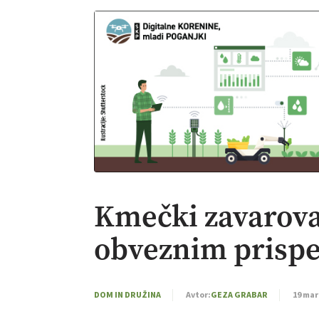
Kmečki zavarova
obveznim prisp
DOM IN DRUŽINA
Avtor:
GEZA GRABAR
19 mar