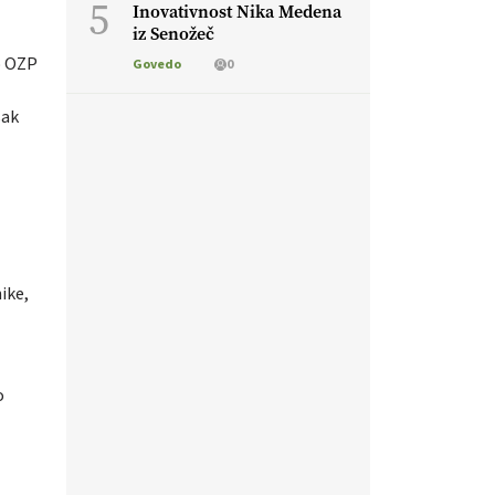
5
Inovativnost Nika Medena
iz Senožeč
o OZP
Govedo
0
sak
ike,
o