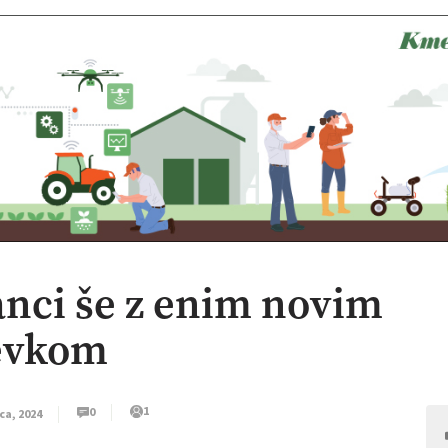
nci še z enim novim
evkom
1
0
ca, 2024