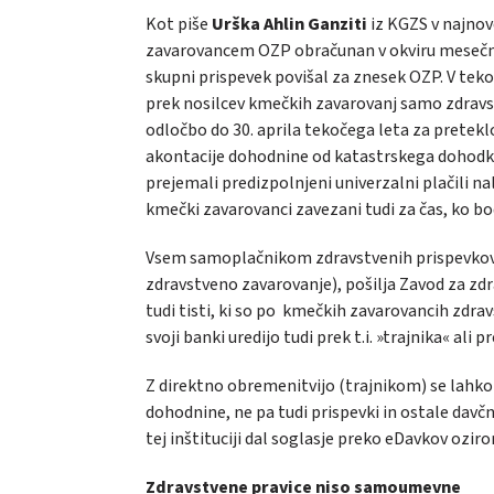
Kot piše
Urška Ahlin Ganziti
iz KGZS v najnov
zavarovancem OZP obračunan v okviru mesečnih
skupni prispevek povišal za znesek OZP. V tek
prek nosilcev kmečkih zavarovanj samo zdravst
odločbo do 30. aprila tekočega leta za pretekl
akontacije dohodnine od katastrskega dohodk
prejemali predizpolnjeni univerzalni plačili 
kmečki zavarovanci zavezani tudi za čas, ko b
Vsem samoplačnikom zdravstvenih prispevkov p
zdravstveno zavarovanje), pošilja Zavod za zdr
tudi tisti, ki so po kmečkih zavarovancih zdravs
svoji banki uredijo tudi prek t.i. »trajnika« al
Z direktno obremenitvijo (trajnikom) se lahk
dohodnine, ne pa tudi prispevki in ostale davč
tej inštituciji dal soglasje preko eDavkov ozir
Zdravstvene pravice niso samoumevne