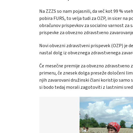
Na ZZZS so nam pojasnili, da več kot 99 % vse
pobira FURS, to velja tudi za OZP, in sicer na
obračunov prispevkov za socialno varnost za 
prispevke za obvezno zdravstveno zavarovanje
Novi obvezni zdravstveni prispevek (OZP) je d
nastal dolg iz obveznega zdravstvenega zavar
Če mesečne premije za obvezno zdravstveno za
primeru, če znesek dolga preseže določeni limit
njih zavarovani družinski člani koristijo samo
si bodo tedaj morali zagotoviti z lastnimi sred