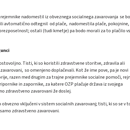
i prejemnike nadomestil iz obveznega socialnega zavarovanja se b
čili avtomatično odtegnil od plače, nadomestila plače, pokojnine,
rezposelnost; ostali (tudi kmetje) pa bodo morali za to plačilo v
gunci
ovoljno. Tisti, ki so koristili zdravstvene storitve, zdravila ali
 zavarovani, so omenjeno doplačevali. Kot že ime pove, pa je novi
rije, razen med drugim za trajne prejemnike socialne pomoči, rejn
ripornike in zapornike, za katere OZP plačuje država iz svojega
ilno zdravstveno zavarovani že doslej.
 obvezno vključeni v sistem socialnih zavarovanj; tisti, ki so se v t
čin samo zdravstveno zavarovani.