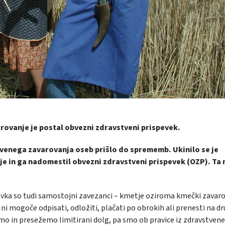
ovanje je postal obvezni zdravstveni prispevek.
tvenega zavarovanja oseb prišlo do sprememb. Ukinilo se je
 in ga nadomestil obvezni zdravstveni prispevek (OZP). Ta 
vka so tudi samostojni zavezanci – kmetje oziroma kmečki zavar
o ni mogoče odpisati, odložiti, plačati po obrokih ali prenesti na d
čamo in presežemo limitirani dolg, pa smo ob pravice iz zdravstven