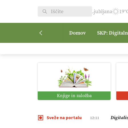
Ljubljana
19°
Domov
SKP: Digital
Vrt Dvor
08:50
Kmetijsk
07:00
Digitaln
01:38
Knjige in založba
Digitali
12:11
Sveže na portalu
Pomagaj
09:09