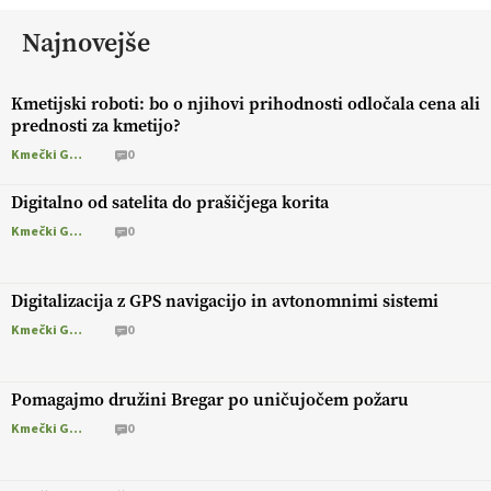
Najnovejše
Kmetijski roboti: bo o njihovi prihodnosti odločala cena ali
prednosti za kmetijo?
Kmečki Glas
0
Digitalno od satelita do prašičjega korita
Kmečki Glas
0
Digitalizacija z GPS navigacijo in avtonomnimi sistemi
Kmečki Glas
0
Pomagajmo družini Bregar po uničujočem požaru
Kmečki Glas
0