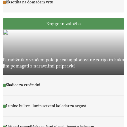
Eksotika na domačem vrtu
Knjige in založba
Paradižnik v vročem poletju: zakaj plodovi ne zorijo in kako
jim pomagati z naravnimi pripravki
Sladice za vroče dni
Lunine bukve - lunin setveni koledar za avgust
Vejicati rogovilček je užitni plevel, bogat z železom