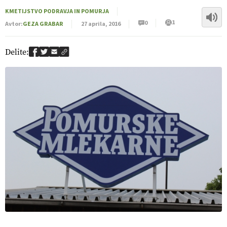
KMETIJSTVO PODRAVJA IN POMURJA
1
0
Avtor:
GEZA GRABAR
27 aprila, 2016
Delite: