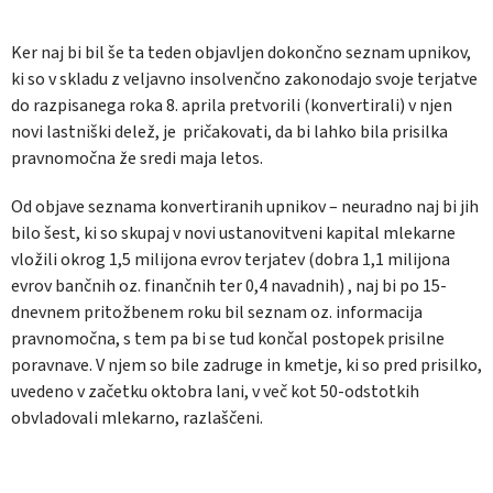
Ker naj bi bil še ta teden objavljen dokončno seznam upnikov,
ki so v skladu z veljavno insolvenčno zakonodajo svoje terjatve
do razpisanega roka 8. aprila pretvorili (konvertirali) v njen
novi lastniški delež, je pričakovati, da bi lahko bila prisilka
pravnomočna že sredi maja letos.
Od objave seznama konvertiranih upnikov – neuradno naj bi jih
bilo šest, ki so skupaj v novi ustanovitveni kapital mlekarne
vložili okrog 1,5 milijona evrov terjatev (dobra 1,1 milijona
evrov bančnih oz. finančnih ter 0,4 navadnih) , naj bi po 15-
dnevnem pritožbenem roku bil seznam oz. informacija
pravnomočna, s tem pa bi se tud končal postopek prisilne
poravnave. V njem so bile zadruge in kmetje, ki so pred prisilko,
uvedeno v začetku oktobra lani, v več kot 50-odstotkih
obvladovali mlekarno, razlaščeni.