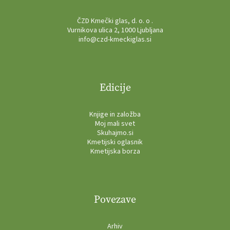
ČZD Kmečki glas, d. o. o .
Vurnikova ulica 2, 1000 Ljubljana
info@czd-kmeckiglas.si
Edicije
Knjige in založba
Moj mali svet
Skuhajmo.si
Kmetijski oglasnik
Kmetijska borza
Povezave
Arhiv