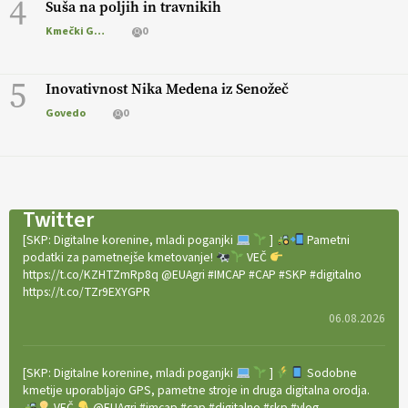
4
Suša na poljih in travnikih
Kmečki Glas
0
5
Inovativnost Nika Medena iz Senožeč
Govedo
0
Twitter
[SKP: Digitalne korenine, mladi poganjki
]
Pametni
podatki za pametnejše kmetovanje!
VEČ
https://t.co/KZHTZmRp8q @EUAgri #IMCAP #CAP #SKP #digitalno
https://t.co/TZr9EXYGPR
06.08.2026
[SKP: Digitalne korenine, mladi poganjki
]
Sodobne
kmetije uporabljajo GPS, pametne stroje in druga digitalna orodja.
VEČ
@EUAgri #imcap #cap #digitalno #skp #vlog