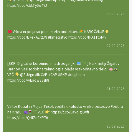
https://t.co/cbLTy5o4YJ
06.08.2026
Vrtovi in polja so polni zrelih pridelkov.
NAROČANJE
https://t.co/E7ekAEr2JN #kmetijstvo https://t.co/fPA11tblvn
02.08.2026
[SKP: Digitalne korenine, mladi poganjki
] Na kmetiji Žigart v
Orehovi vasi sodobna tehnologija olajša vsakodnevno delo.
VEČ
@EUAgri #IMCAP #CAP #SKP #digitalno
https://t.co/wEaow88sh8
01.08.2026
Valter Kobal in Mojca Tiršek vodita ekološko vinsko posestvo Fedora
na Krasu.
VEČ
https://t.co/LaVojgKwfF
https://t.co/QHIZn0XP70
30.07.2026