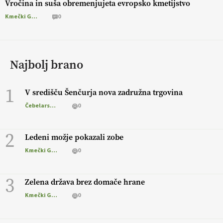
Vročina in suša obremenjujeta evropsko kmetijstvo
Kmečki Glas
0
Najbolj brano
1
V središču Šenčurja nova zadružna trgovina
Čebelarstvo
0
2
Ledeni možje pokazali zobe
Kmečki Glas
0
3
Zelena država brez domače hrane
Kmečki Glas
0