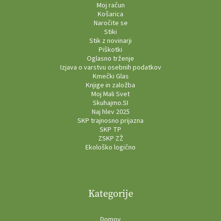
Moj račun
Košarica
Naročite se
Stiki
Stik z novinarji
Piškotki
Oglasno trženje
Izjava o varstvu osebnih podatkov
Kmečki Glas
Knjige in založba
Moj Mali Svet
Skuhajmo.SI
Naj hlev 2025
SKP trajnosno prijazna
SKP TP
ZSKP ZŽ
Ekološko logično
Kategorije
Domov