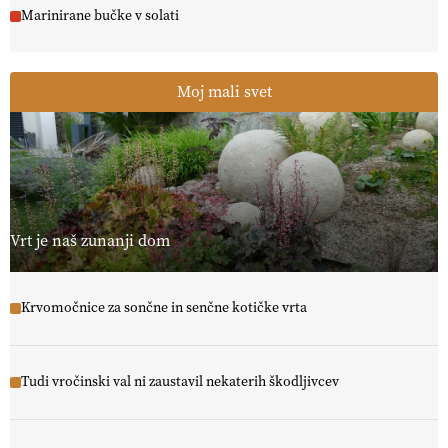
Marinirane bučke v solati
Moj mali svet
Vrt je naš zunanji dom
Krvomočnice za sončne in senčne kotičke vrta
Tudi vročinski val ni zaustavil nekaterih škodljivcev