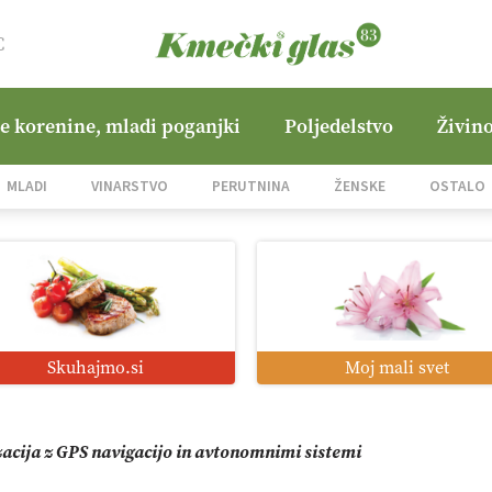
C
ne korenine, mladi poganjki
Poljedelstvo
Živino
jane Hills
MLADI
VINARSTVO
PERUTNINA
ŽENSKE
OSTALO
i roboti: bo o njihovi prihodnosti odločala cena ali prednosti z
o od satelita do prašičjega korita
Skuhajmo.si
Moj mali svet
zacija z GPS navigacijo in avtonomnimi sistemi
mo družini Bregar po uničujočem požaru