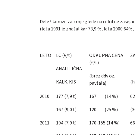
Delež koruze za zrnje glede na celotne zasejan
(leta 1991 je znašal kar 73,9 %, leta 2000 64%,
LETO
LC (€/t)
ODKUPNA CENA
Z
(€/t)
ANALITIČNA
P
(brez ddv oz.
KALK. KIS
(h
pavšala)
2010
177 (7,9 t)
167 (14 %)
62
167 (9,0 t)
120 (25 %)
(3
2011
194 (7,9 t)
170-155 (14 %)
66