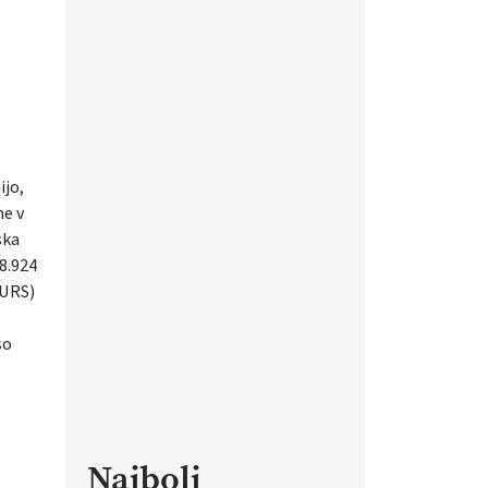
ijo,
ne v
ska
38.924
(SURS)
so
Najbolj