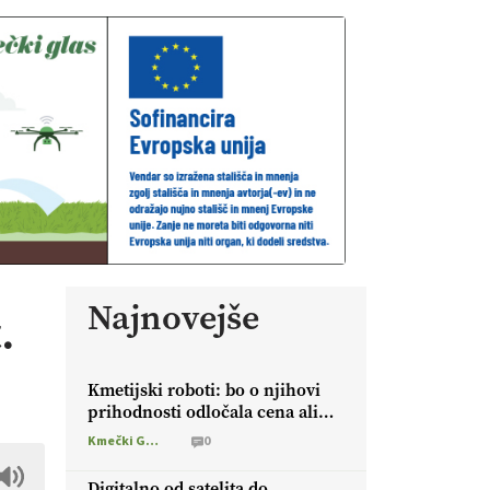
Najnovejše
.
Kmetijski roboti: bo o njihovi
prihodnosti odločala cena ali
prednosti za kmetijo?
Kmečki Glas
0
Digitalno od satelita do