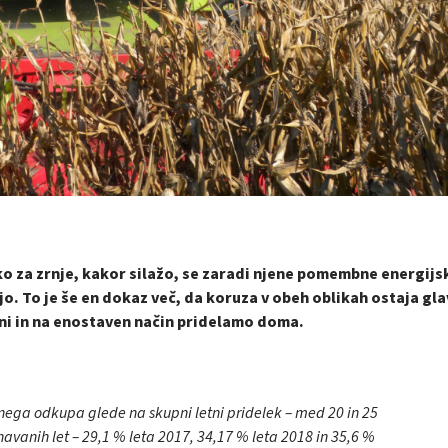
ko za zrnje, kakor silažo, se zaradi njene pomembne energijs
o. To je še en dokaz več, da koruza v obeh oblikah ostaja gl
eni in na enostaven način pridelamo doma.
tnega odkupa glede na skupni letni pridelek – med 20 in 25
avanih let – 29,1 % leta 2017, 34,17 % leta 2018 in 35,6 %