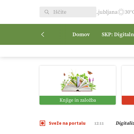
Ljubljana
30°
Domov
SKP: Digital
Vrt Dvor
08:50
Kmetijsk
07:00
Digitaln
01:38
Knjige in založba
Digitali
12:11
Sveže na portalu
Pomagaj
09:09