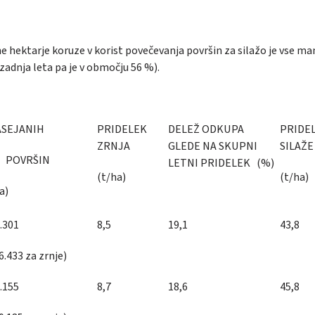
e hektarje koruze v korist povečevanja površin za silažo je vse man
 zadnja leta pa je v območju 56 %).
ASEJANIH
PRIDELEK
DELEŽ ODKUPA
PRIDE
ZRNJA
GLEDE NA SKUPNI
SILAŽE
OVRŠIN
LETNI PRIDELEK (%)
(t/ha)
(t/ha)
a)
.301
8,5
19,1
43,8
6.433 za zrnje)
.155
8,7
18,6
45,8