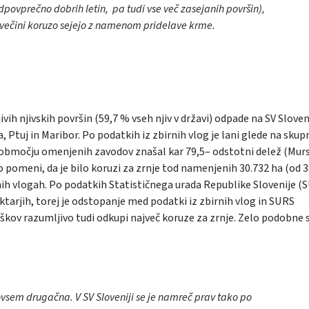
adpovprečno dobrih letin, pa tudi vse več zasejanih površin),
v večini koruzo sejejo z namenom pridelave krme.
vih njivskih površin (59,7 % vseh njiv v državi) odpade na SV Sloven
tuj in Maribor. Po podatkih iz zbirnih vlog je lani glede na skup
a območju omenjenih zavodov znašal kar 79,5– odstotni delež (Mur
o pomeni, da je bilo koruzi za zrnje tod namenjenih 30.732 ha (od 
ornih vlogah. Po podatkih Statističnega urada Republike Slovenije 
ektarjih, torej je odstopanje med podatki iz zbirnih vlog in SURS
iškov razumljivo tudi odkupi največ koruze za zrnje. Zelo podobne 
 povsem drugačna. V SV Sloveniji se je namreč prav tako po