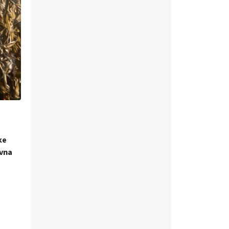
ke
avna