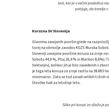
lani, kar je v večini posledica n
potrjuje, da kmetje 
Koruzna SV Slovenija
Glavnina zasejanih površin glede na razpoložlji
torej na območje zavodov KGZS Murska Sobota, P
Sloveniji zasejane površine koruza za zrnje n
Sobota 44,9 %, Ptuj 26,4 % in Maribor 8,6%). T
hektarjev), kolikor jih je bilo navedenih v zb
je tega leta koruza za zrnje rastla na 38.883 h
minimalno. Zato se tod zaradi velikih tržnih v
številke tudi za letošnje leto.
Slika pri koruzi za silažo je