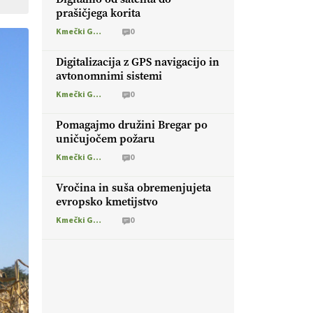
prašičjega korita
Kmečki Glas
0
Digitalizacija z GPS navigacijo in
avtonomnimi sistemi
Kmečki Glas
0
Pomagajmo družini Bregar po
uničujočem požaru
Kmečki Glas
0
Vročina in suša obremenjujeta
evropsko kmetijstvo
Kmečki Glas
0