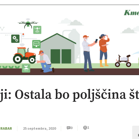
i: Ostala bo poljščina št
1
0
GRABAR
25 septembra, 2020