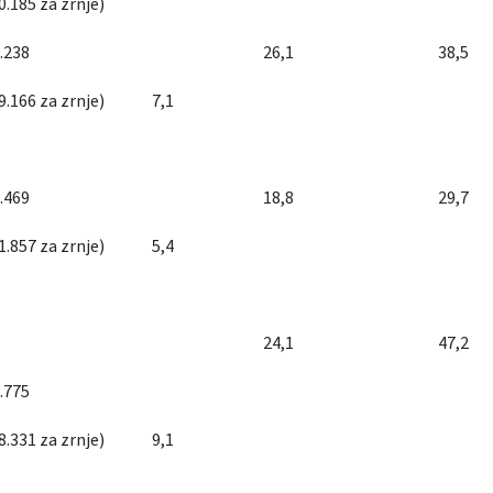
0.185 za zrnje)
.238
26,1
38,5
9.166 za zrnje)
7,1
.469
18,8
29,7
1.857 za zrnje)
5,4
24,1
47,2
.775
8.331 za zrnje)
9,1