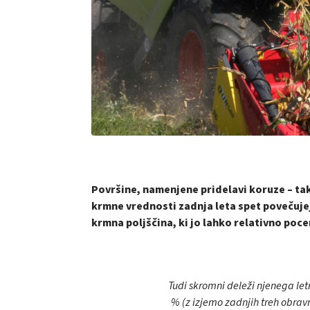
Površine, namenjene pridelavi koruze – ta
krmne vrednosti zadnja leta spet povečujej
krmna poljščina, ki jo lahko relativno poc
Tudi skromni deleži njenega le
% (z izjemo zadnjih treh obravn