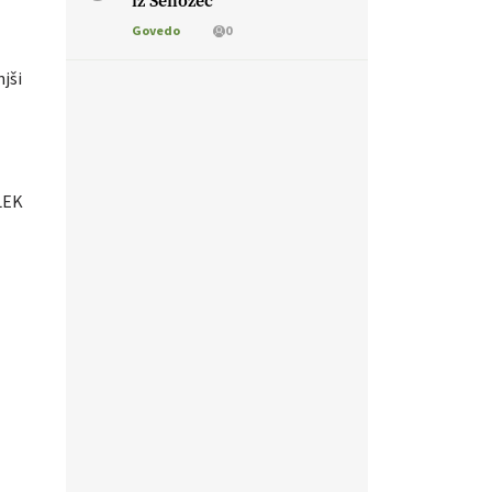
iz Senožeč
Govedo
0
jši
LEK