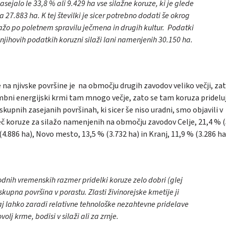
asejalo le 33,8 % ali 9.429 ha vse silažne koruze, ki je glede
27.883 ha. K tej številki je sicer potrebno dodati še okrog
lažo po poletnem spravilu ječmena in drugih kultur. Podatki
o njihovih podatkih koruzni silaži lani namenjenih 30.150 ha.
e na njivske površine je na območju drugih zavodov veliko večji, za
bni energijski krmi tam mnogo večje, zato se tam koruza prideluj
skupnih zasejanih površinah, ki sicer še niso uradni, smo objavili v
jveč koruze za silažo namenjenih na območju zavodov Celje, 21,4 % 
(4.886 ha), Novo mesto, 13,5 % (3.732 ha) in Kranj, 11,9 % (3.286 ha
odnih vremenskih razmer pridelki koruze zelo dobri (glej
skupna površina v porastu. Zlasti živinorejske kmetije ji
aj lahko zaradi relativne tehnološke nezahtevne pridelave
olj krme, bodisi v silaži ali za zrnje.