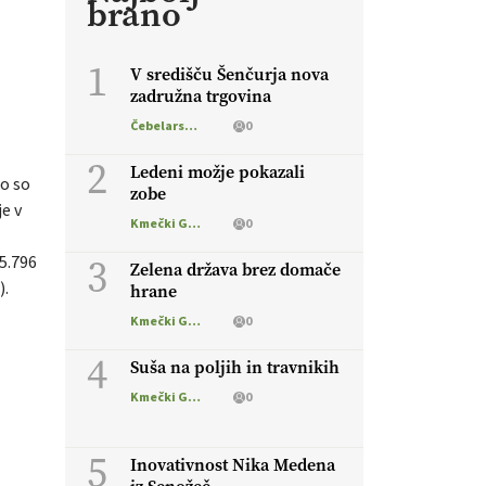
brano
1
V središču Šenčurja nova
zadružna trgovina
Čebelarstvo
0
2
Ledeni možje pokazali
to so
zobe
e v
Kmečki Glas
0
3
(5.796
Zelena država brez domače
).
hrane
Kmečki Glas
0
4
Suša na poljih in travnikih
Kmečki Glas
0
5
Inovativnost Nika Medena