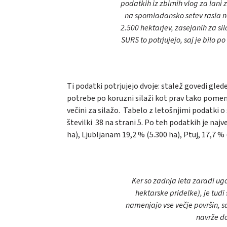
podatkih iz zbirnih vlog za lani z
na spomladansko setev rasla na 
2.500 hektarjev, zasejanih za si
SURS to potrjujejo, saj je bilo p
Ti podatki potrjujejo dvoje: stalež govedi gled
potrebe po koruzni silaži kot prav tako pomem
večini za silažo. Tabelo z letošnjimi podatki o 
številki 38 na strani 5. Po teh podatkih je na
ha), Ljubljanam 19,2 % (5.300 ha), Ptuj, 17,7 % 
Ker so zadnja leta zaradi ug
hektarske pridelke), je tudi 
namenjajo vse večje površin, s
navrže dov