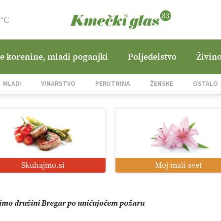
7°C
ne korenine, mladi poganjki
Poljedelstvo
Živino
i roboti: bo o njihovi prihodnosti odločala cena ali prednosti z
MLADI
VINARSTVO
PERUTNINA
ŽENSKE
OSTALO
o od satelita do prašičjega korita
zacija z GPS navigacijo in avtonomnimi sistemi
Skuhajmo.si
Moj mali svet
mo družini Bregar po uničujočem požaru
in suša obremenjujeta evropsko kmetijstvo