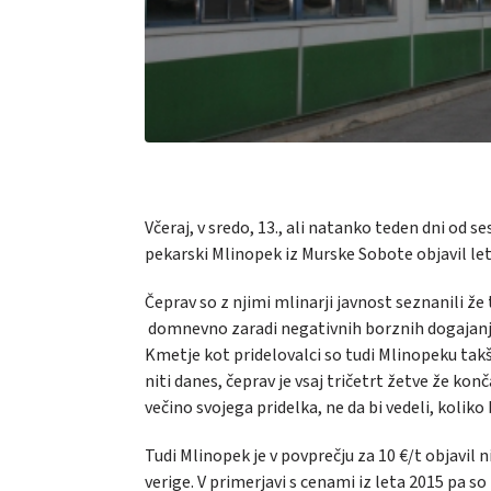
Včeraj, v sredo, 13., ali natanko teden dni od 
pekarski Mlinopek iz Murske Sobote objavil le
Čeprav so z njimi mlinarji javnost seznanili ž
domnevno zaradi negativnih borznih dogajanj oz
Kmetje kot pridelovalci so tudi Mlinopeku tak
niti danes, čeprav je vsaj tričetrt žetve že k
večino svojega pridelka, ne da bi vedeli, koliko
Tudi Mlinopek je v povprečju za 10 €/t objavil
verige. V primerjavi s cenami iz leta 2015 pa so 