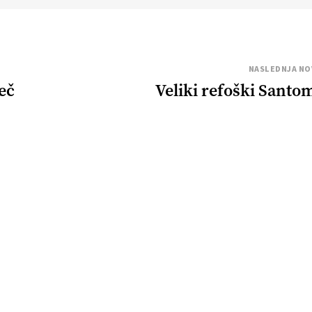
NASLEDNJA NO
eč
Veliki refoški Santo