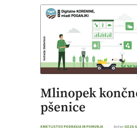
Mlinopek končno
pšenice
KMETIJSTVO PODRAVJA IN POMURJA
Avtor:
GEZA 