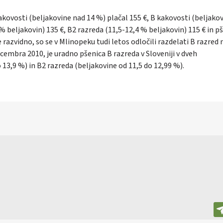
ovosti (beljakovine nad 14 %) plačal 155 €, B kakovosti (beljako
 % beljakovin) 135 €, B2 razreda (11,5-12,4 % beljakovin) 115 € in p
 razvidno, so se v Mlinopeku tudi letos odločili razdelati B razred 
decembra 2010, je uradno pšenica B razreda v Sloveniji v dveh
 13,9 %) in B2 razreda (beljakovine od 11,5 do 12,99 %).