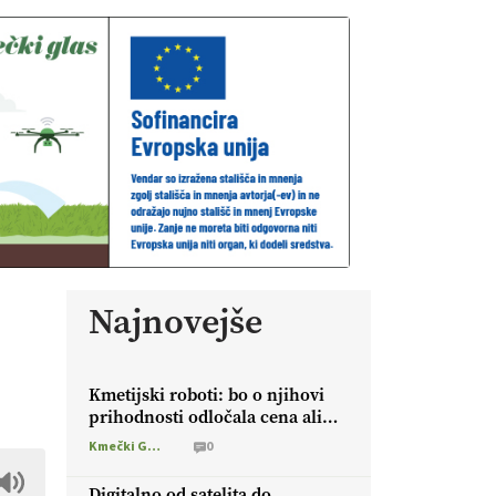
Najnovejše
Kmetijski roboti: bo o njihovi
prihodnosti odločala cena ali
prednosti za kmetijo?
Kmečki Glas
0
Digitalno od satelita do