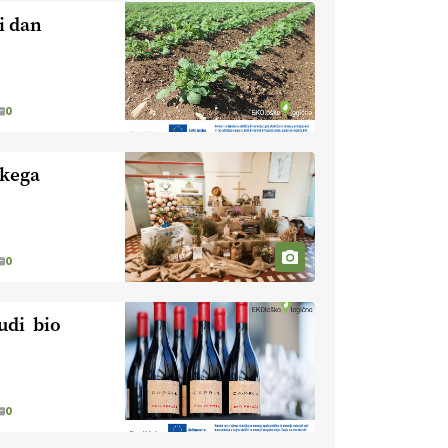
naravno peneče vino, tudi v
i dan
Sloveniji.
VEČ
https://t.co/9fpqD3fCrE @EUAgri
#IMCAP #CAP
https://t.co/iQ8HkdQnsD
0
20.07.2026
skega
[EKOloško = LOGIČNO
]
Posestvo MonteMoro – ekološka
pridelava z mislijo na naravo.
VEČ
https://t.co/Z7jXvK4gjr
@EUAgri #IMCAP #CAP
0
https://t.co/Bf31lnQSIb
15.07.2026
udi bio
[EKOloško = LOGIČNO
]
Poleti pridelek rešujejo zdrava tla
in vlaga.
VEČ
0
https://t.co/qmMX2yevum @EUAgri
#IMCAP #CAP