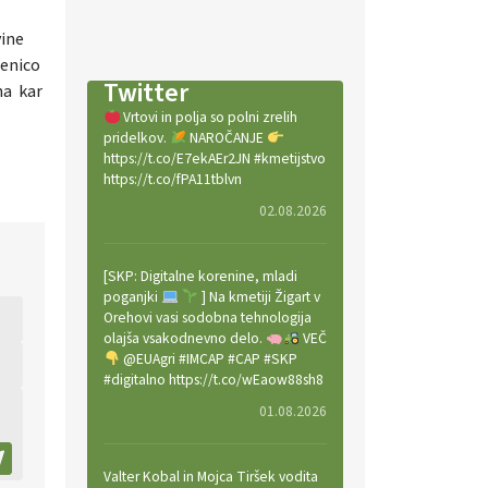
vine
šenico
Twitter
na kar
Vrtovi in polja so polni zrelih
pridelkov.
NAROČANJE
https://t.co/E7ekAEr2JN #kmetijstvo
https://t.co/fPA11tblvn
02.08.2026
[SKP: Digitalne korenine, mladi
poganjki
] Na kmetiji Žigart v
Orehovi vasi sodobna tehnologija
olajša vsakodnevno delo.
VEČ
@EUAgri #IMCAP #CAP #SKP
#digitalno https://t.co/wEaow88sh8
01.08.2026
Valter Kobal in Mojca Tiršek vodita