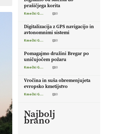
prašičjega korita
Kmečki Glas
0
Digitalizacija z GPS navigacijo in
avtonomnimi sistemi
Kmečki Glas
0
Pomagajmo družini Bregar po
uničujočem požaru
Kmečki Glas
0
Vročina in suša obremenjujeta
evropsko kmetijstvo
Kmečki Glas
0
Najbolj
brano