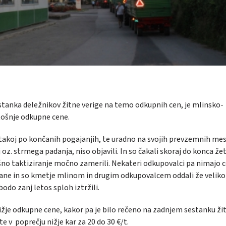
sestanka deležnikov žitne verige na temo odkupnih cen, je mlinsko-
tošnje odkupne cene.
e takoj po končanih pogajanjih, te uradno na svojih prevzemnih mes
. strmega padanja, niso objavili. In so čakali skoraj do konca žet
šno taktiziranje močno zamerili. Nekateri odkupovalci pa nimajo 
ončane in so kmetje mlinom in drugim odkupovalcem oddali že veliko
 bodo zanj letos sploh iztržili.
 nižje odkupne cene, kakor pa je bilo rečeno na zadnjem sestanku ži
te v poprečju nižje kar za 20 do 30 €/t.