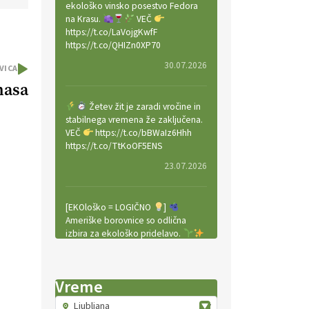
ekološko vinsko posestvo Fedora
na Krasu.
VEČ
https://t.co/LaVojgKwfF
https://t.co/QHIZn0XP70
30.07.2026
VICA
masa
Žetev žit je zaradi vročine in
stabilnega vremena že zaključena.
VEČ
https://t.co/bBWaIz6Hhh
https://t.co/TtKoOF5ENS
23.07.2026
[EKOloško = LOGIČNO
]
Ameriške borovnice so odlična
izbira za ekološko pridelavo.
VEČ
https://t.co/aPQkmLUy2j
@EUAgri #IMCAP #CAP
https://t.co/tQd9tB1THk
Vreme
22.07.2026
Ljubljana