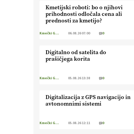
Kmetijski roboti: bo o njihovi
prihodnosti odločala cena ali
prednosti za kmetijo?
Kmečki Glas
06.08.26 07:00
0
Digitalno od satelita do
prašičjega korita
Kmečki Glas
05.08.26 13:38
0
Digitalizacija z GPS navigacijo in
avtonomnimi sistemi
Kmečki Glas
05.08.26 12:11
0