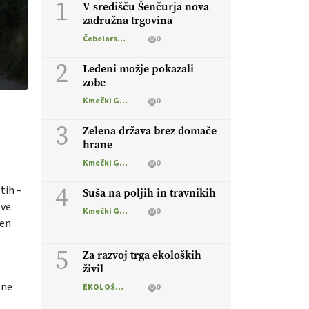
1
V središču Šenčurja nova
zadružna trgovina
Čebelarstvo
0
2
Ledeni možje pokazali
zobe
Kmečki Glas
0
3
Zelena država brez domače
hrane
Kmečki Glas
0
4
tih –
Suša na poljih in travnikih
ve.
Kmečki Glas
0
cen
5
Za razvoj trga ekoloških
živil
tne
EKOLOŠKO LOGIČNO
0