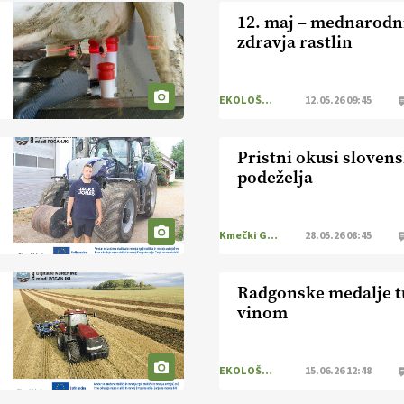
12. maj – mednarodn
zdravja rastlin
EKOLOŠKO LOGIČNO
12.05.26 09:45
Pristni okusi sloven
podeželja
Kmečki Glas
28.05.26 08:45
Radgonske medalje t
vinom
EKOLOŠKO LOGIČNO
15.06.26 12:48