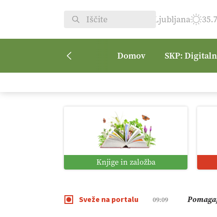
Ljubljana
35.
Domov
SKP: Digital
Kmetijsk
07:00
Digitaln
01:38
Digitali
12:11
Knjige in založba
Pomagaj
09:09
Sveže na portalu
Vročina 
08:45