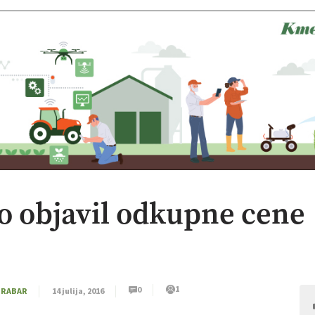
 objavil odkupne cene
1
0
GRABAR
14 julija, 2016