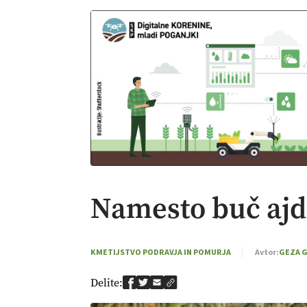
Namesto buč ajda
KMETIJSTVO PODRAVJA IN POMURJA
Avtor:
GEZA 
Delite: