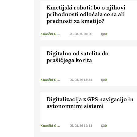
Kmetijski roboti: bo o njihovi
prihodnosti odločala cena ali
prednosti za kmetijo?
Kmečki Glas
06.08.26 07:00
0
Digitalno od satelita do
prašičjega korita
Kmečki Glas
05.08.26 13:38
0
Digitalizacija z GPS navigacijo in
avtonomnimi sistemi
Kmečki Glas
05.08.26 12:11
0