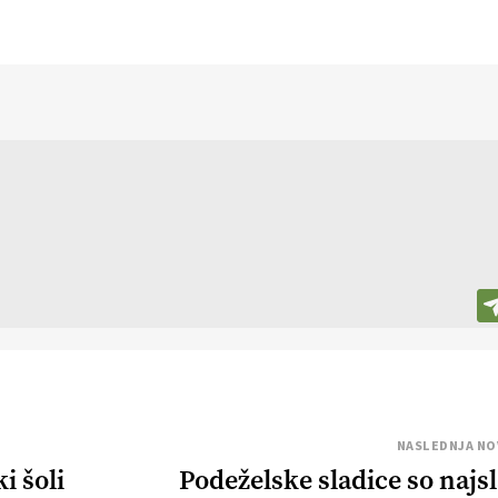
NASLEDNJA NO
i šoli
Podeželske sladice so najsl