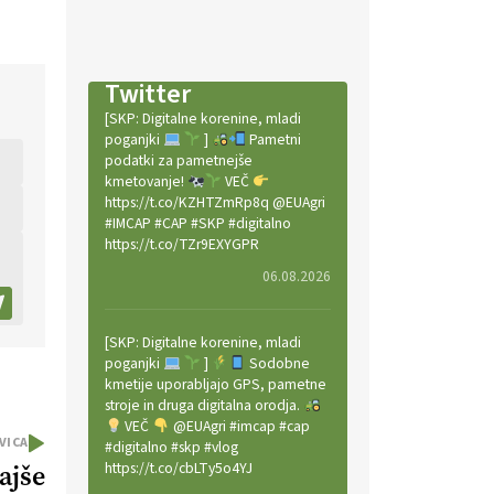
Twitter
[SKP: Digitalne korenine, mladi
poganjki
]
Pametni
podatki za pametnejše
kmetovanje!
VEČ
https://t.co/KZHTZmRp8q @EUAgri
#IMCAP #CAP #SKP #digitalno
https://t.co/TZr9EXYGPR
06.08.2026
[SKP: Digitalne korenine, mladi
poganjki
]
Sodobne
kmetije uporabljajo GPS, pametne
stroje in druga digitalna orodja.
VEČ
@EUAgri #imcap #cap
VICA
#digitalno #skp #vlog
https://t.co/cbLTy5o4YJ
ajše