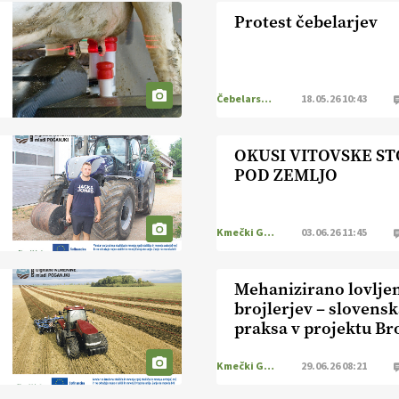
Protest čebelarjev
Čebelarstvo
18.05.26 10:43
OKUSI VITOVSKE S
POD ZEMLJO
Kmečki Glas
03.06.26 11:45
Mehanizirano lovlje
brojlerjev – slovens
praksa v projektu Br
Kmečki Glas
29.06.26 08:21