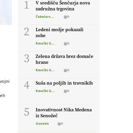
1
V središču Šenčurja nova
zadružna trgovina
Čebelarstvo
0
2
Ledeni možje pokazali
zobe
Kmečki Glas
0
3
Zelena država brez domače
o
hrane
Kmečki Glas
0
4
vojni
Suša na poljih in travnikih
Kmečki Glas
0
teh
5
Inovativnost Nika Medena
iz Senožeč
Govedo
0