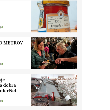
nevaren.
Varnost na kmetiji naj
bo vedno na prvem mestu.
VEČ
https://t.co/RcsFHlxERk
#traktor #varnost #kmetijstvo
https://t.co/L4Er80AtXS
0
22.07.2026
TO METROV
[EKOloško = LOGIČNO
]
Za
uspešno ohranjanje travišč sta
ključna kmetijstvo
in predvsem
reja travojedih živali
. VEČ
https://t.co/YvDmY3UNng @EUAgri
0
#IMCAP #CAP
https://t.co/Wz0y1nUcWl
nje
21.07.2026
ka dobra
oilerNet
[EKOloško = LOGIČNO
]
Pet-nat je vse bolj priljubljeno
0
naravno peneče vino, tudi v
Sloveniji.
VEČ