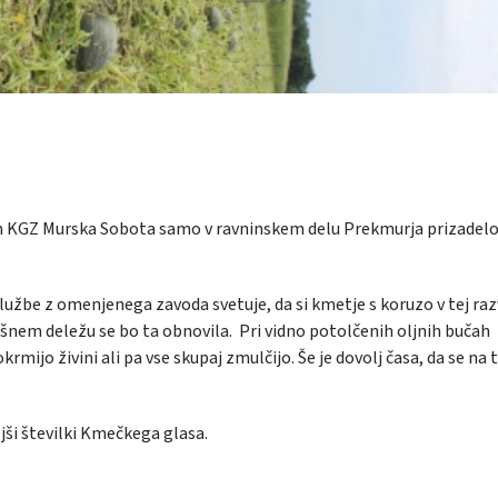
ah KGZ Murska Sobota samo v ravninskem delu Prekmurja prizadel
lužbe z omenjenega zavoda svetuje, da si kmetje s koruzo v tej raz
akšnem deležu se bo ta obnovila. Pri vidno potolčenih oljnih bučah
krmijo živini ali pa vse skupaj zmulčijo. Še je dovolj časa, da se na 
ejši številki Kmečkega glasa.