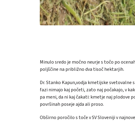
Minulo sredo je močno neurje s točo po ocen
poljščine na približno dva tisoč hektarjih.
Dr. Stanko Kapun,
vodja kmetijske svetovalne s
fazi nimajo kaj početi, zato naj počakajo, v k
pa meni, da ni kaj čakati: kmetje naj plodove po
površinah poseje ajda ali proso.
Obširno poročilo s toče v SV Sloveniji v najnov