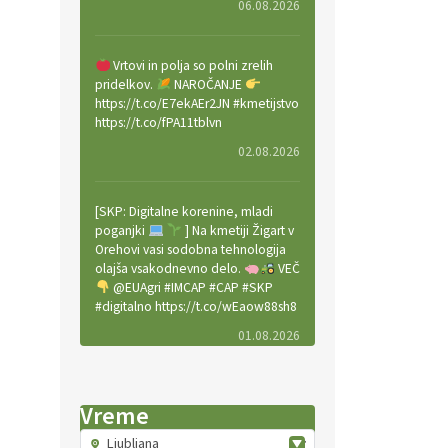
06.08.2026
Vrtovi in polja so polni zrelih
pridelkov.
NAROČANJE
https://t.co/E7ekAEr2JN #kmetijstvo
https://t.co/fPA11tblvn
02.08.2026
[SKP: Digitalne korenine, mladi
poganjki
] Na kmetiji Žigart v
Orehovi vasi sodobna tehnologija
olajša vsakodnevno delo.
VEČ
@EUAgri #IMCAP #CAP #SKP
#digitalno https://t.co/wEaow88sh8
01.08.2026
Valter Kobal in Mojca Tiršek vodita
Vreme
ekološko vinsko posestvo Fedora
na Krasu.
VEČ
Ljubljana