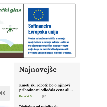
Najnovejše
Kmetijski roboti: bo o njihovi
prihodnosti odločala cena ali
prednosti za kmetijo?
Kmečki Glas
0
Digitalno od satelita do