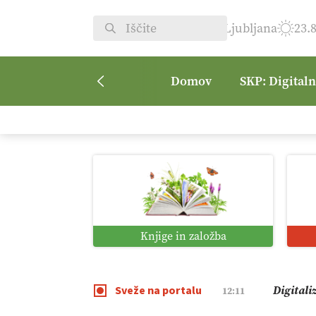
Ljubljana
23.
Domov
SKP: Digital
Vrt Dvor
08:50
Kmetijsk
07:00
Digitaln
01:38
Knjige in založba
Digitali
12:11
Sveže na portalu
Pomagaj
09:09