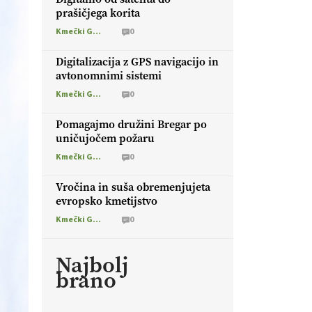
prašičjega korita
Kmečki Glas
0
Digitalizacija z GPS navigacijo in
avtonomnimi sistemi
Kmečki Glas
0
Pomagajmo družini Bregar po
uničujočem požaru
Kmečki Glas
0
Vročina in suša obremenjujeta
evropsko kmetijstvo
Kmečki Glas
0
Najbolj
brano