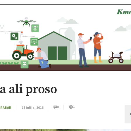
 ali proso
1
0
GRABAR
18 julija, 2016