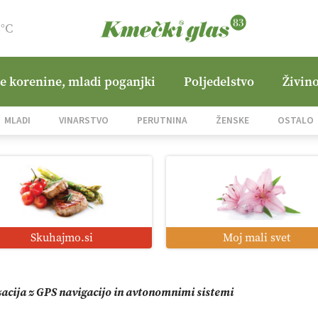
8°C
ne korenine, mladi poganjki
Poljedelstvo
Živino
jane Hills
MLADI
VINARSTVO
PERUTNINA
ŽENSKE
OSTALO
i roboti: bo o njihovi prihodnosti odločala cena ali prednosti z
o od satelita do prašičjega korita
Skuhajmo.si
Moj mali svet
zacija z GPS navigacijo in avtonomnimi sistemi
mo družini Bregar po uničujočem požaru