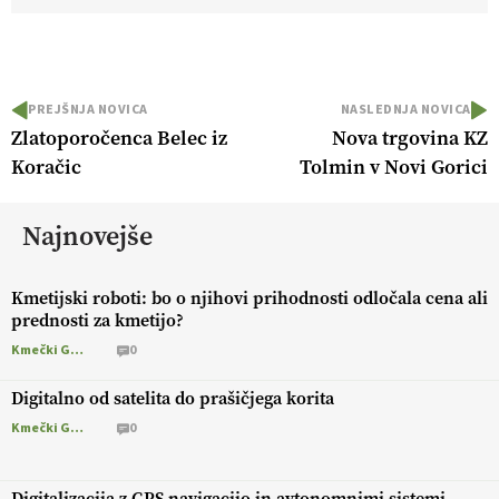
PREJŠNJA NOVICA
NASLEDNJA NOVICA
Zlatoporočenca Belec iz
Nova trgovina KZ
Koračic
Tolmin v Novi Gorici
Najnovejše
Kmetijski roboti: bo o njihovi prihodnosti odločala cena ali
prednosti za kmetijo?
Kmečki Glas
0
Digitalno od satelita do prašičjega korita
Kmečki Glas
0
Digitalizacija z GPS navigacijo in avtonomnimi sistemi