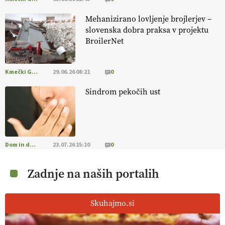
Mehanizirano lovljenje brojlerjev –
slovenska dobra praksa v projektu
BroilerNet
Kmečki Glas
29.06.26 08:21
0
Sindrom pekočih ust
Dom in družina
23.07.26 15:10
0
Zadnje na naših portalih
Skuhajmo.si