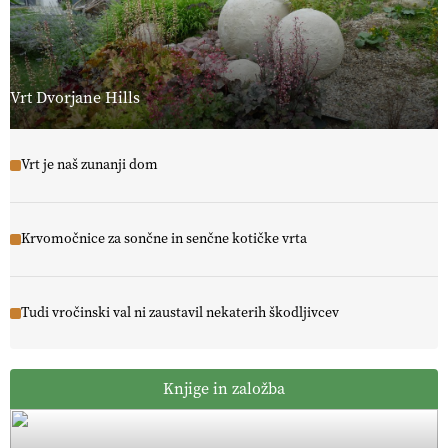
Vrt Dvorjane Hills
Vrt je naš zunanji dom
Krvomočnice za sončne in senčne kotičke vrta
Tudi vročinski val ni zaustavil nekaterih škodljivcev
Knjige in založba