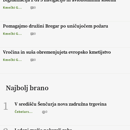
Kmečki Glas
0
Pomagajmo družini Bregar po uničujočem požaru
Kmečki Glas
0
Vročina in suša obremenjujeta evropsko kmetijstvo
Kmečki Glas
0
Najbolj brano
1
V središču Šenčurja nova zadružna trgovina
Čebelarstvo
0