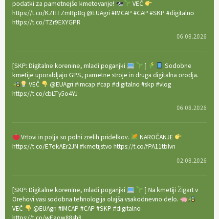
podatki za pametnejše kmetovanje!
VEČ
https://t.co/KZHTZmRp8q @EUAgri #IMCAP #CAP #SKP #digitalno
https://t.co/TZr9EXYGPR
06.08.2026
[SKP: Digitalne korenine, mladi poganjki
]
Sodobne
kmetije uporabljajo GPS, pametne stroje in druga digitalna orodja.
VEČ
@EUAgri #imcap #cap #digitalno #skp #vlog
https://t.co/cbLTy5o4YJ
06.08.2026
Vrtovi in polja so polni zrelih pridelkov.
NAROČANJE
https://t.co/E7ekAEr2JN #kmetijstvo https://t.co/fPA11tblvn
02.08.2026
[SKP: Digitalne korenine, mladi poganjki
] Na kmetiji Žigart v
Orehovi vasi sodobna tehnologija olajša vsakodnevno delo.
VEČ
@EUAgri #IMCAP #CAP #SKP #digitalno
https://t.co/wEaow88sh8