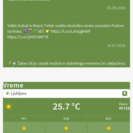
01.08.2026
Valter Kobal in Mojca Tiršek vodita ekološko vinsko posestvo Fedora
na Krasu.
VEČ
https://t.co/LaVojgKwfF
https://t.co/QHIZn0XP70
30.07.2026
Žetev žit je zaradi vročine in stabilnega vremena že zaključena.
VEČ
https://t.co/bBWaIz6Hhh https://t.co/TtKoOF5ENS
23.07.2026
Vreme
Ljubljana
[EKOloško = LOGIČNO
]
Ameriške borovnice so odlična izbira za
ekološko pridelavo.
VEČ
https://t.co/aPQkmLUy2j @EUAgri
25.7 °C
Plohe
#IMCAP #CAP https://t.co/tQd9tB1THk
PETEK
22.07.2026
PET.
SOB.
NED.