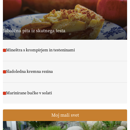
Jabolčna pita iz skutnega testa
Mineštra s krompirjem in testeninami
Sladoledna kremna rezina
Marinirane bučke v solati
Moj mali svet