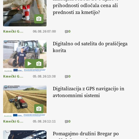
prihodnosti odločala cena ali
prednosti za kmetijo?
[EKOloško = LOGIČNO
]
Danes ni pomembna le količina hrane,
ampak tudi način njene pridelave
. VEČ
https://t.co/bKGeI4ZcNi
@EUAgri #imcap #cap #blog https://t.co/2sllAmcKwG
Kmečki Glas
06.08.26 07:00
0
14.07.2026
Digitalno od satelita do prašičjega
korita
[EKOloško = LOGIČNO
]
Kakovostna ekološka semena in
prilagojene sorte
so temelj uspešne ekološke pridelave.
VEČ
https://t.co/OQSsax7l8V @EUAgri #IMCAP #CAP
https://t.co/PAL0zlhVia
Kmečki Glas
05.08.26 13:38
0
13.07.2026
Digitalizacija z GPS navigacijo in
avtonomnimi sistemi
[EKOloško = LOGIČNO
]
Na kmetiji Polone Ratajc je pridelava
aronije
v dobrem desetletju zrasla v uspešno kmetijsko in
podjetniško zgodbo.
VEČ
https://t.co/EulJoSBYMi @EUAgri
#IMCAP #CAP https://t.co/xp1oihBDaJ
Kmečki Glas
05.08.26 12:11
0
13.07.2026
Pomagajmo družini Bregar po