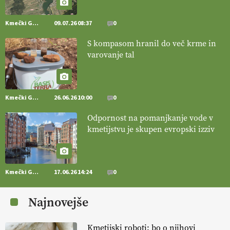
@EUAgri #IMCAP #CAP https://t.co/Bf31lnQSIb
15.07.2026
Kmečki Glas
09.07.26 08:37
0
S kompasom hranil do več krme in
[EKOloško = LOGIČNO
]
Poleti pridelek rešujejo zdrava tla in
varovanje tal
vlaga.
VEČ
https://t.co/qmMX2yevum @EUAgri #IMCAP #CAP
https://t.co/dDwsipE645
15.07.2026
Kmečki Glas
26.06.26 10:00
0
[EKOloško = LOGIČNO
]
Mulčer
– naravna pot do zdravih tal
Odpornost na pomanjkanje vode v
. VEČ
https://t.co/J7RkeaYpYu @EUAgri #IMCAP #CAP
kmetijstvu je skupen evropski izziv
https://t.co/RVG0FzcQN6
14.07.2026
Kmečki Glas
17.06.26 14:24
0
[EKOloško = LOGIČNO
] Zdravje rastlin je ključno za
prehransko
varnost,
okolje in kakovost življenja. VEČ
Najnovejše
https://t.co/K0USFPJ5fJ @EUAgri #IMCAP #CAP
https://t.co/vcHhoOixHy
14.07.2026
Kmetijski roboti: bo o njihovi