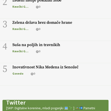
2
Ledeni možje pokazali zobe
Kmečki Glas
0
3
Zelena država brez domače hrane
Kmečki Glas
0
4
Suša na poljih in travnikih
Kmečki Glas
0
5
Inovativnost Nika Medena iz Senožeč
Govedo
0
Twitter
[SKP: Digitalne korenine, mladi poganjki
]
Pametni