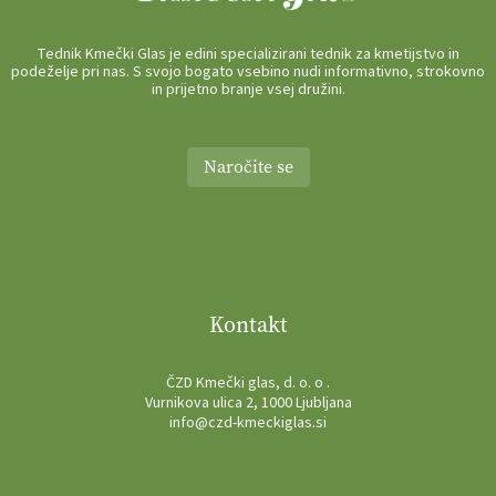
Tednik Kmečki Glas je edini specializirani tednik za kmetijstvo in
podeželje pri nas. S svojo bogato vsebino nudi informativno, strokovno
in prijetno branje vsej družini.
Naročite se
Kontakt
ČZD Kmečki glas, d. o. o .
Vurnikova ulica 2, 1000 Ljubljana
info@czd-kmeckiglas.si