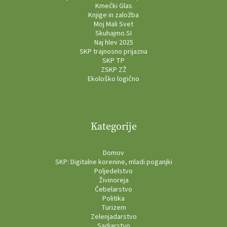
Kmečki Glas
Knjige in založba
Moj Mali Svet
Skuhajmo.SI
Naj hlev 2025
SKP trajnosno prijazna
SKP TP
ZSKP ZŽ
Ekološko logično
Kategorije
Domov
SKP: Digitalne korenine, mladi poganjki
Poljedelstvo
Živinoreja
Čebelarstvo
Politika
Turizem
Zelenjadarstvo
Sadjarstvo