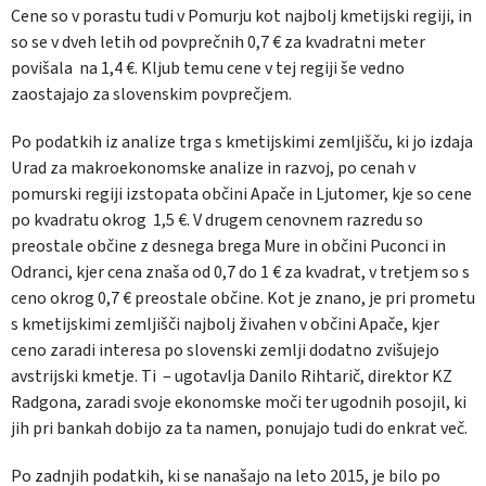
Cene so v porastu tudi v Pomurju kot najbolj kmetijski regiji, in
so se v dveh letih od povprečnih 0,7 € za kvadratni meter
povišala
na 1,4 €. Kljub temu cene v tej regiji še vedno
zaostajajo za slovenskim povprečjem.
Po podatkih iz analize trga s kmetijskimi zemljišču, ki jo izdaja
Urad za makroekonomske analize in razvoj, po cenah v
pomurski regiji izstopata občini Apače in Ljutomer, kje so cene
po kvadratu okrog
1,5 €. V drugem cenovnem razredu so
preostale občine z desnega brega Mure in občini Puconci in
Odranci, kjer cena znaša od 0,7 do 1 € za kvadrat, v tretjem so s
ceno okrog 0,7 € preostale občine. Kot je znano, je pri prometu
s kmetijskimi zemljišči najbolj živahen v občini Apače, kjer
ceno zaradi interesa po slovenski zemlji dodatno zvišujejo
avstrijski kmetje. Ti
– ugotavlja Danilo Rihtarič, direktor KZ
Radgona, zaradi svoje ekonomske moči ter ugodnih posojil, ki
jih pri bankah dobijo za ta namen, ponujajo tudi do enkrat več.
Po zadnjih podatkih, ki se nanašajo na leto 2015, je bilo po