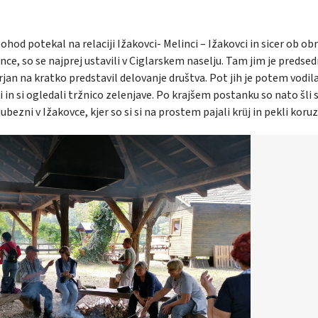
ohod potekal na relaciji Ižakovci- Melinci – Ižakovci in sicer ob ob
nce, so se najprej ustavili v Ciglarskem naselju. Tam jim je predsed
jan na kratko predstavil delovanje društva. Pot jih je potem vodil
 in si ogledali tržnico zelenjave. Po krajšem postanku so nato šli 
jubezni v Ižakovce, kjer so si si na prostem
pajali krüj
in pekli koru