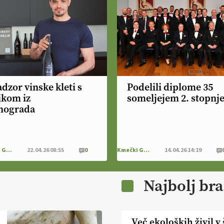
dzor vinske kleti s
Podelili diplome 35
ikom iz
someljejem 2. stopnj
inograda
Kmečki Glas
22.04.26 08:55
0
Kmečki Glas
14.04.26 14:19
Najbolj br
Več ekoloških živil v 