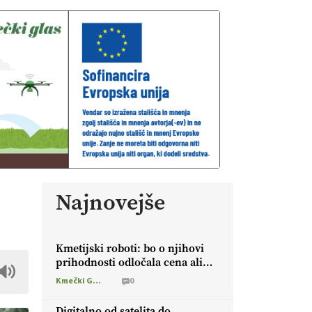
Najnovejše
Kmetijski roboti: bo o njihovi
prihodnosti odločala cena ali
prednosti za kmetijo?
Kmečki Glas
0
Digitalno od satelita do