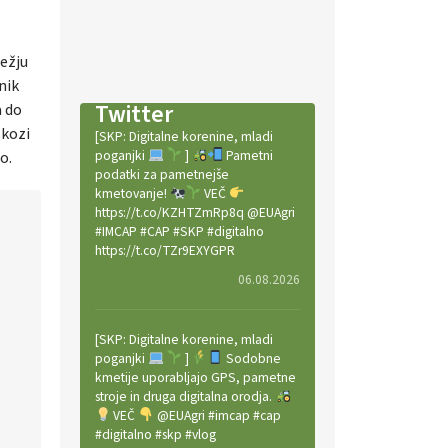
režju
nik
Twitter
a do
skozi
[SKP: Digitalne korenine, mladi
poganjki
]
Pametni
zo.
podatki za pametnejše
kmetovanje!
VEČ
https://t.co/KZHTZmRp8q @EUAgri
#IMCAP #CAP #SKP #digitalno
https://t.co/TZr9EXYGPR
06.08.2026
[SKP: Digitalne korenine, mladi
poganjki
]
Sodobne
kmetije uporabljajo GPS, pametne
stroje in druga digitalna orodja.
VEČ
@EUAgri #imcap #cap
#digitalno #skp #vlog