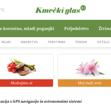
6°C
ne korenine, mladi poganjki
Poljedelstvo
Živino
jane Hills
MLADI
VINARSTVO
PERUTNINA
ŽENSKE
OSTALO
i roboti: bo o njihovi prihodnosti odločala cena ali prednosti z
o od satelita do prašičjega korita
Skuhajmo.si
Moj mali svet
zacija z GPS navigacijo in avtonomnimi sistemi
mo družini Bregar po uničujočem požaru