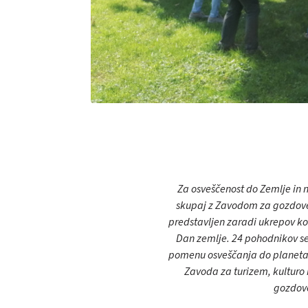
Za osveščenost do Zemlje in n
skupaj z Zavodom za gozdove 
predstavljen zaradi ukrepov ko
Dan zemlje. 24 pohodnikov se j
pomenu osveščanja do planeta Z
Zavoda za turizem, kulturo 
gozdove