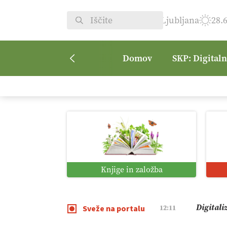
Ljubljana
28.
Domov
SKP: Digital
Vrt Dvor
08:50
Kmetijsk
07:00
Digitaln
01:38
Knjige in založba
Digitali
12:11
Sveže na portalu
Pomagaj
09:09