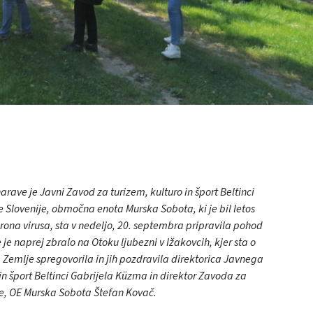
arave je Javni Zavod za turizem, kulturo in šport Beltinci
Slovenije, območna enota Murska Sobota, ki je bil letos
rona virusa, sta v nedeljo, 20. septembra pripravila pohod
e naprej zbralo na Otoku ljubezni v Ižakovcih, kjer sta o
emlje spregovorila in jih pozdravila direktorica Javnega
in šport Beltinci Gabrijela Küzma in direktor Zavoda za
, OE Murska Sobota Štefan Kovač.