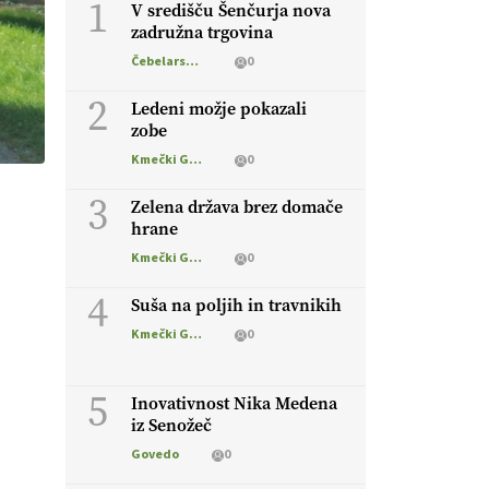
1
V središču Šenčurja nova
zadružna trgovina
Čebelarstvo
0
2
Ledeni možje pokazali
zobe
Kmečki Glas
0
3
Zelena država brez domače
hrane
Kmečki Glas
0
4
Suša na poljih in travnikih
Kmečki Glas
0
5
Inovativnost Nika Medena
iz Senožeč
Govedo
0