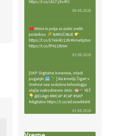
https://t.co/cbLTy5o4YJ
06.08.2026
Vrtovi in polja so polni zrelih
pridelkov.
NAROČANJE
https://t.co/E7ekAEr2JN #kmetijstvo
https://t.co/fPA11tblvn
02.08.2026
[SKP: Digitalne korenine, mladi
poganjki
] Na kmetiji Žigart v
Orehovi vasi sodobna tehnologija
olajša vsakodnevno delo.
VEČ
@EUAgri #IMCAP #CAP #SKP
#digitalno https://t.co/wEaow88sh8
01.08.2026
Valter Kobal in Mojca Tiršek vodita
Vreme
ekološko vinsko posestvo Fedora