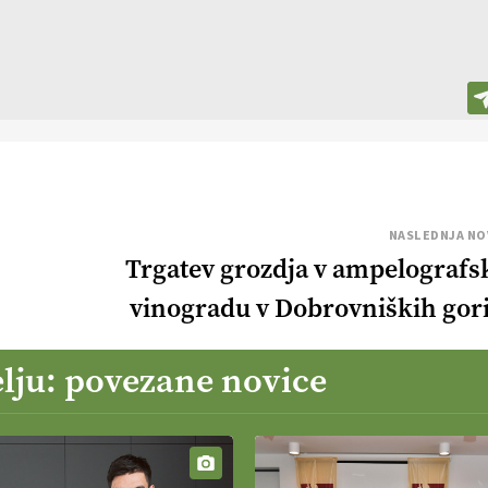
NASLEDNJA NO
Trgatev grozdja v ampelograf
vinogradu v Dobrovniških gor
lju: povezane novice