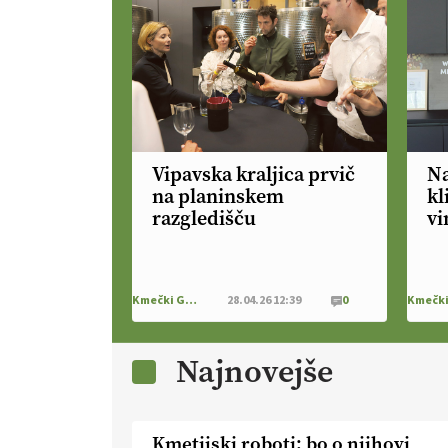
Vipavska kraljica prvič
Na
na planinskem
kl
razgledišču
v
Kmečki Glas
28.04.26 12:39
0
Najnovejše
Kmetijski roboti: bo o njihovi