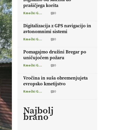
prašičjega korita
Kmečki Glas
0
Digitalizacija z GPS navigacijo in
avtonomnimi sistemi
Kmečki Glas
0
Pomagajmo družini Bregar po
uničujočem požaru
Kmečki Glas
0
Vročina in suša obremenjujeta
evropsko kmetijstvo
Kmečki Glas
0
Najbolj
brano