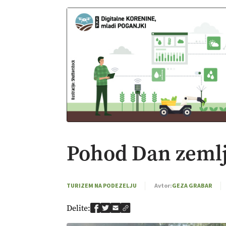
Pohod Dan zeml
TURIZEM NA PODEZELJU
Avtor:
GEZA GRABAR
Delite: