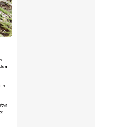
n
eden
ijo
stva
za