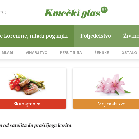
2°C
ne korenine, mladi poganjki
Poljedelstvo
Živino
mo družini Bregar po uničujočem požaru
MLADI
VINARSTVO
PERUTNINA
ŽENSKE
OSTALO
in suša obremenjujeta evropsko kmetijstvo
i roboti: bo o njihovi prihodnosti odločala cena ali prednosti z
Skuhajmo.si
Moj mali svet
o od satelita do prašičjega korita
zacija z GPS navigacijo in avtonomnimi sistemi