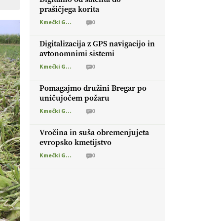
prašičjega korita
Kmečki Glas
0
Digitalizacija z GPS navigacijo in
avtonomnimi sistemi
Kmečki Glas
0
Pomagajmo družini Bregar po
uničujočem požaru
Kmečki Glas
0
Vročina in suša obremenjujeta
evropsko kmetijstvo
Kmečki Glas
0