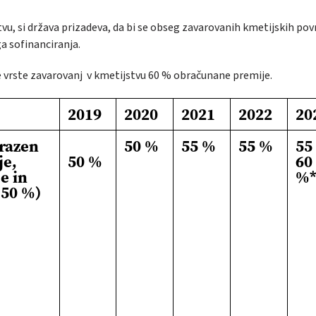
u, si država prizadeva, da bi se obseg zavarovanih kmetijskih pov
ga sofinanciranja.
se vrste zavarovanj v kmetijstvu 60 % obračunane premije.
2019
2020
2021
2022
20
(razen
50 %
55 %
55 %
55
je,
50 %
60
e in
%
 50 %)