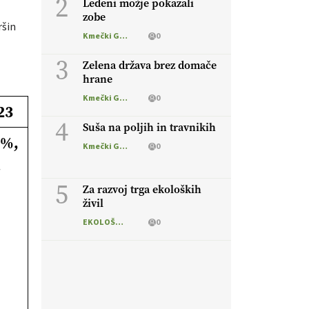
2
Ledeni možje pokazali
zobe
ršin
Kmečki Glas
0
3
Zelena država brez domače
hrane
Kmečki Glas
0
23
4
Suša na poljih in travnikih
 %,
Kmečki Glas
0
*
5
Za razvoj trga ekoloških
živil
EKOLOŠKO LOGIČNO
0