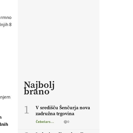
normno
njih 8
Najbolj
brano
ranjem
1
V središču Šenčurja nova
zadružna trgovina
m
Čebelarstvo
0
lnih