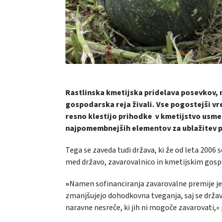
Rastlinska kmetijska pridelava posevkov, 
gospodarska reja živali. Vse pogostejši vr
resno klestijo prihodke v kmetijstvo usme
najpomembnejših elementov za ublažitev 
Tega se zaveda tudi država, ki že od leta 2006
med državo, zavarovalnico in kmetijskim gos
»
Namen sofinanciranja zavarovalne premije j
zmanjšujejo dohodkovna tveganja, saj se drž
naravne nesreče, ki jih ni mogoče zavarovati,«