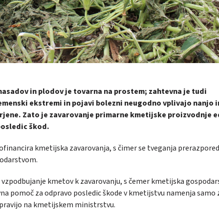
nasadov in plodov je tovarna na prostem; zahtevna je tudi
emenski ekstremi in pojavi bolezni neugodno vplivajo nanjo i
rjene. Zato je zavarovanje primarne kmetijske proizvodnje 
posledic škod.
 sofinancira kmetijska zavarovanja, s čimer se tveganja prerazpored
podarstvom.
e vzpodbujanje kmetov k zavarovanju, s čemer kmetijska gospodar
avna pomoč za odpravo posledic škode v kmetijstvu namenja samo 
 pravijo na kmetijskem ministrstvu.