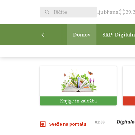
Ljubljana
29.
Domov
SKP: Digital
Pomagaj
09:09
Vročina 
08:45
Kmetijsk
07:00
Knjige in založba
Digitaln
01:38
Sveže na portalu
Digitali
12:11