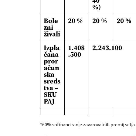
40
%)
Bole
20 %
20 %
20 %
zni
živali
Izpla
1.408
2.243.100
čana
.500
pror
ačun
ska
sreds
tva –
SKU
PAJ
*60% sofinanciranje zavarovalnih premij velja