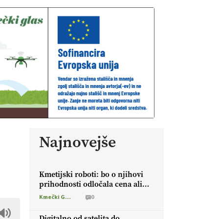
Najnovejše
Kmetijski roboti: bo o njihovi
prihodnosti odločala cena ali
prednosti za kmetijo?
Kmečki Glas
0
Digitalno od satelita do