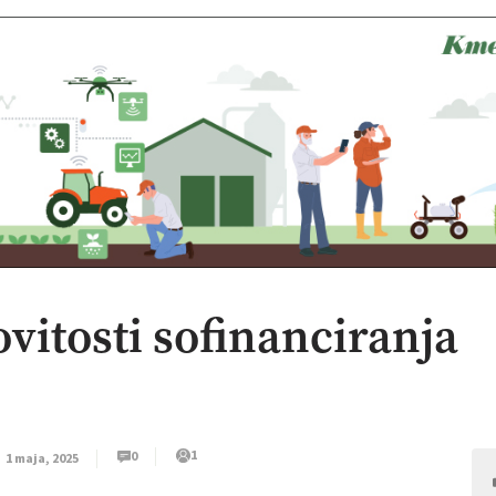
vitosti sofinanciranja
1
0
1 maja, 2025