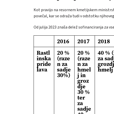
Kot pravijo na resornem kmetijskem ministrstv
povečal, kar se odraža tudi v odstotku njihove
Od julija 2023 znaša delež sofinanciranja za v
2016
2017
2018
Rastl
20 %
20 %
40 % 
inska
(raze
(raze
za sad
pride
n za
n za
grozdj
lava
sadje
hmel
hmelj
30%)
j in
groz
dje
30 %
ter
za
sadje