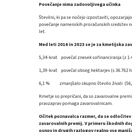
Povečanje nima zadovoljivega učinka
Številni, ki pa se nočejo izpostaviti, opozarj
povečanje namenskih proračunskih sredstev ne 
let.
Med leti 2016 in 2023 se je za kmetijska za
5,34-krat povečal znesek sofinanciranja (z 1.4
1,39-krat povečal obseg hektarjev (s 36.762 h
6,1 % zmanjšalo skupno število živali (56,3
Kmetje so prepričani, da so zavarovalne premije
pravzaprav pomaga zavarovalnicam.
Očitek poznavalca razmer, da se odločitev 
zavarovalnih premij. V primeru škodnih do
osnov in drugih razlogov realno vse manj