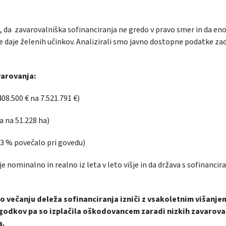
ajo, da zavarovalniška sofinanciranja ne gredo v pravo smer in da e
daje želenih učinkov. Analizirali smo javno dostopne podatke zad
varovanja:
08.500 € na 7.521.791 €)
a na 51.228 ha)
 % povečalo pri govedu)
 nominalno in realno iz leta v leto višje in da država s sofinanci
o večanju deleža sofinanciranja izniči z vsakoletnim višanje
godkov pa so izplačila oškodovancem zaradi nizkih zavarova
ša.