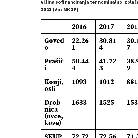
Višina sofinanciranja ter nominalno izplač
2023 (Vir: MKGP)
2016
2017
201
Goved
22.26
30.81
30.
o
1
4
7
Prašič
50.44
41.72
38.
i
4
3
9
Konji,
1093
1012
881
osli
Drob
1633
1525
153
nica
(ovce,
koze)
SKUP
72.72
72.56
71.