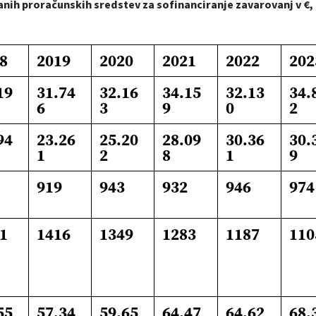
anih proračunskih sredstev za sofinanciranje zavarovanj v €,
8
2019
2020
2021
2022
202
19
31.74
32.16
34.15
32.13
34.
6
3
9
0
2
94
23.26
25.20
28.09
30.36
30.
1
2
8
1
9
919
943
932
946
974
1
1416
1349
1283
1187
110
55
57.34
59.65
64.47
64.62
68.