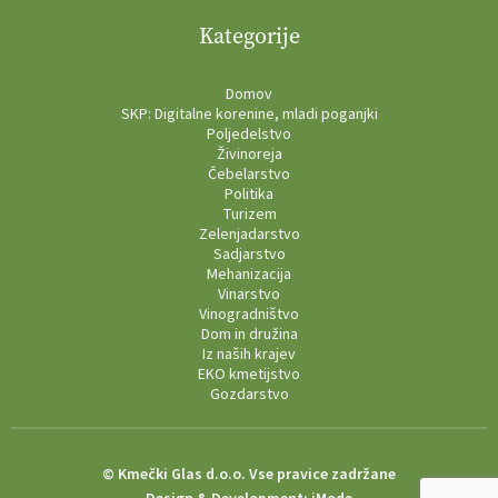
Kategorije
Domov
SKP: Digitalne korenine, mladi poganjki
Poljedelstvo
Živinoreja
Čebelarstvo
Politika
Turizem
Zelenjadarstvo
Sadjarstvo
Mehanizacija
Vinarstvo
Vinogradništvo
Dom in družina
Iz naših krajev
EKO kmetijstvo
Gozdarstvo
© Kmečki Glas d.o.o. Vse pravice zadržane