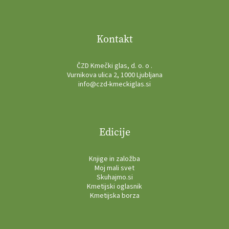
Kontakt
ČZD Kmečki glas, d. o. o .
Vurnikova ulica 2, 1000 Ljubljana
info@czd-kmeckiglas.si
Edicije
Knjige in založba
Moj mali svet
Skuhajmo.si
Kmetijski oglasnik
Kmetijska borza