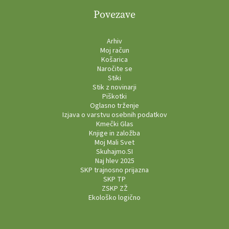
Povezave
Arhiv
Moj račun
Košarica
Naročite se
Stiki
Stik z novinarji
Piškotki
Oglasno trženje
Izjava o varstvu osebnih podatkov
Kmečki Glas
Knjige in založba
Moj Mali Svet
Skuhajmo.SI
Naj hlev 2025
SKP trajnosno prijazna
SKP TP
ZSKP ZŽ
Ekološko logično