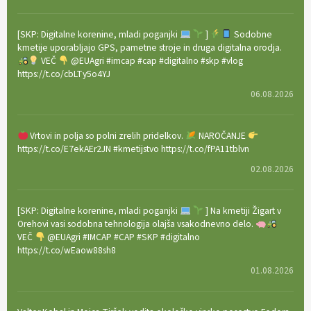
[SKP: Digitalne korenine, mladi poganjki
]
Sodobne
kmetije uporabljajo GPS, pametne stroje in druga digitalna orodja.
VEČ
@EUAgri #imcap #cap #digitalno #skp #vlog
https://t.co/cbLTy5o4YJ
06.08.2026
Vrtovi in polja so polni zrelih pridelkov.
NAROČANJE
https://t.co/E7ekAEr2JN #kmetijstvo https://t.co/fPA11tblvn
02.08.2026
[SKP: Digitalne korenine, mladi poganjki
] Na kmetiji Žigart v
Orehovi vasi sodobna tehnologija olajša vsakodnevno delo.
VEČ
@EUAgri #IMCAP #CAP #SKP #digitalno
https://t.co/wEaow88sh8
01.08.2026