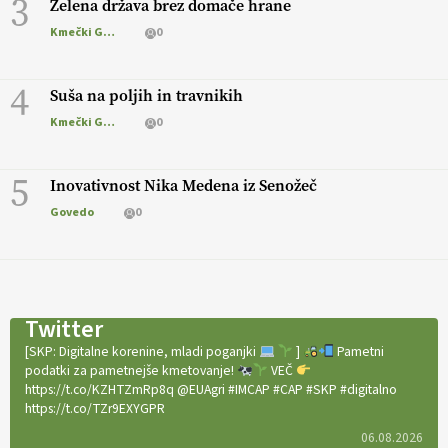
3
Zelena država brez domače hrane
Kmečki Glas
0
4
Suša na poljih in travnikih
Kmečki Glas
0
5
Inovativnost Nika Medena iz Senožeč
Govedo
0
Twitter
[SKP: Digitalne korenine, mladi poganjki
]
Pametni
podatki za pametnejše kmetovanje!
VEČ
https://t.co/KZHTZmRp8q @EUAgri #IMCAP #CAP #SKP #digitalno
https://t.co/TZr9EXYGPR
06.08.2026