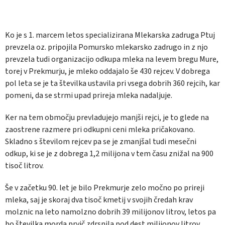
Ko je s 1. marcem letos specializirana Mlekarska zadruga Ptuj
prevzela oz. pripojila Pomursko mlekarsko zadrugo in z njo
prevzela tudi organizacijo odkupa mleka na levem bregu Mure,
torej v Prekmurju, je mleko oddajalo še 430 rejcev. V dobrega
pol leta se je ta številka ustavila pri vsega dobrih 360 rejcih, kar
pomeni, da se strmi upad prireja mleka nadaljuje.
Ker na tem območju prevladujejo manjši rejci, je to glede na
zaostrene razmere pri odkupni ceni mleka pričakovano.
Skladno s številom rejcev pa se je zmanjšal tudi mesečni
odkup, ki se je z dobrega 1,2 milijona v tem času znižal na 900
tisoč litrov.
Še v začetku 90. let je bilo Prekmurje zelo močno po prireji
mleka, saj je skoraj dva tisoč kmetij v svojih čredah krav
molznic na leto namolzno dobrih 39 milijonov litrov, letos pa
bo številka morda prvič zdrsnila pod dest milijonov litrov.