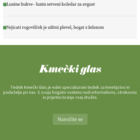
Lunine bukve - lunin setveni koledar za avgust
Vejicati rogovilček je užitni plevel, bogat z železom
Tednik Kmečki Glas je edini specializirani tednik za kmetijstvo in
podeželje pri nas. S svojo bogato vsebino nudi informativno, strokovno
in prijetno branje vsej družini.
Naročite se