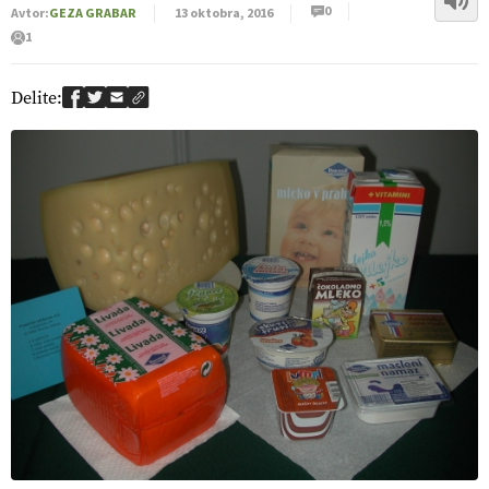
0
Avtor:
GEZA GRABAR
13 oktobra, 2016
1
Delite: