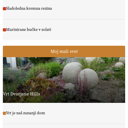
Sladoledna kremna rezina
Marinirane bučke v solati
Moj mali svet
Vrt Dvorjane Hills
Vrt je naš zunanji dom