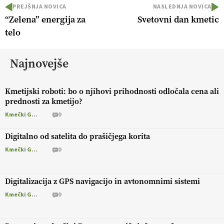
PREJŠNJA NOVICA
NASLEDNJA NOVICA
“Zelena” energija za
Svetovni dan kmetic
telo
Najnovejše
Kmetijski roboti: bo o njihovi prihodnosti odločala cena ali
prednosti za kmetijo?
Kmečki Glas
0
Digitalno od satelita do prašičjega korita
Kmečki Glas
0
Digitalizacija z GPS navigacijo in avtonomnimi sistemi
Kmečki Glas
0