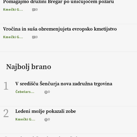
Pomagajmo družini Bregar po uničujočem požaru
Kmečki Glas
0
Vročina in suša obremenjujeta evropsko kmetijstvo
Kmečki Glas
0
Najbolj brano
1
V središču Šenčurja nova zadružna trgovina
Čebelarstvo
0
2
Ledeni možje pokazali zobe
Kmečki Glas
0