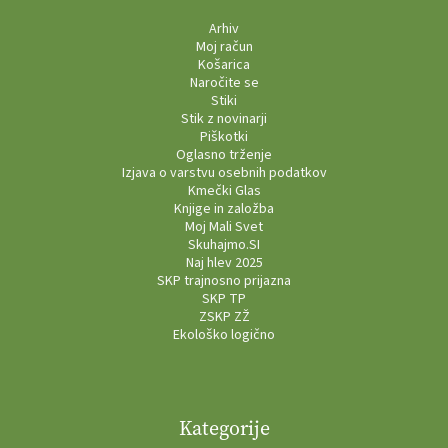
Arhiv
Moj račun
Košarica
Naročite se
Stiki
Stik z novinarji
Piškotki
Oglasno trženje
Izjava o varstvu osebnih podatkov
Kmečki Glas
Knjige in založba
Moj Mali Svet
Skuhajmo.SI
Naj hlev 2025
SKP trajnosno prijazna
SKP TP
ZSKP ZŽ
Ekološko logično
Kategorije