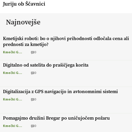
Juriju ob Ščavnici
Najnovejše
Kmetijski roboti: bo o njihovi prihodnosti odločala cena ali
prednosti za kmetijo?
Kmečki Glas
0
Digitalno od satelita do prašičjega korita
Kmečki Glas
0
Digitalizacija z GPS navigacijo in avtonomnimi sistemi
Kmečki Glas
0
Pomagajmo družini Bregar po uničujočem požaru
Kmečki Glas
0