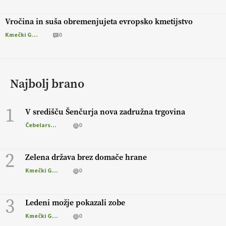
Vročina in suša obremenjujeta evropsko kmetijstvo
Kmečki Glas
0
Najbolj brano
1
V središču Šenčurja nova zadružna trgovina
Čebelarstvo
0
2
Zelena država brez domače hrane
Kmečki Glas
0
3
Ledeni možje pokazali zobe
Kmečki Glas
0