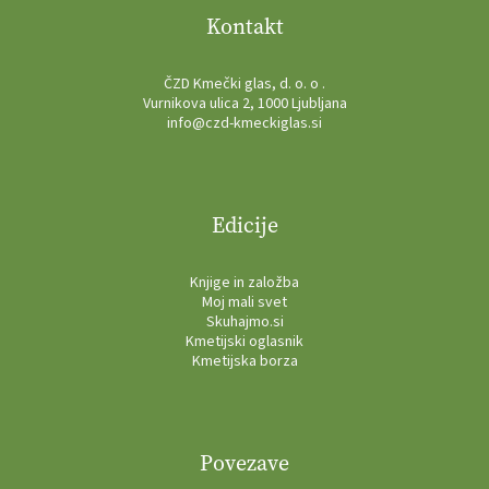
Kontakt
ČZD Kmečki glas, d. o. o .
Vurnikova ulica 2, 1000 Ljubljana
info@czd-kmeckiglas.si
Edicije
Knjige in založba
Moj mali svet
Skuhajmo.si
Kmetijski oglasnik
Kmetijska borza
Povezave