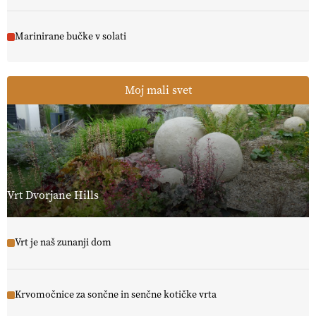
Marinirane bučke v solati
Moj mali svet
Vrt Dvorjane Hills
Vrt je naš zunanji dom
Krvomočnice za sončne in senčne kotičke vrta