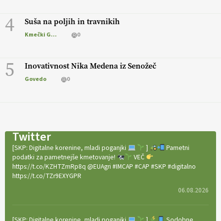
4
Suša na poljih in travnikih
Kmečki Glas
0
5
Inovativnost Nika Medena iz Senožeč
Govedo
0
Twitter
[SKP: Digitalne korenine, mladi poganjki
]
Pametni
podatki za pametnejše kmetovanje!
VEČ
https://t.co/KZHTZmRp8q @EUAgri #IMCAP #CAP #SKP #digitalno
https://t.co/TZr9EXYGPR
06.08.2026
[SKP: Digitalne korenine, mladi poganjki
]
Sodobne