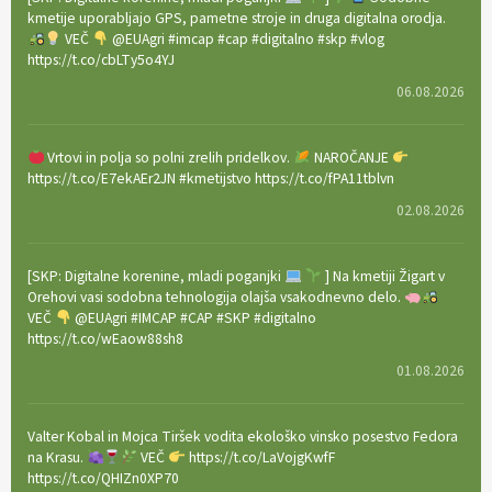
kmetije uporabljajo GPS, pametne stroje in druga digitalna orodja.
VEČ
@EUAgri #imcap #cap #digitalno #skp #vlog
https://t.co/cbLTy5o4YJ
06.08.2026
Vrtovi in polja so polni zrelih pridelkov.
NAROČANJE
https://t.co/E7ekAEr2JN #kmetijstvo https://t.co/fPA11tblvn
02.08.2026
[SKP: Digitalne korenine, mladi poganjki
] Na kmetiji Žigart v
Orehovi vasi sodobna tehnologija olajša vsakodnevno delo.
VEČ
@EUAgri #IMCAP #CAP #SKP #digitalno
https://t.co/wEaow88sh8
01.08.2026
Valter Kobal in Mojca Tiršek vodita ekološko vinsko posestvo Fedora
na Krasu.
VEČ
https://t.co/LaVojgKwfF
https://t.co/QHIZn0XP70