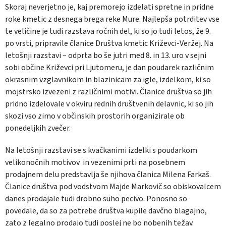
Skoraj neverjetno je, kaj premorejo izdelati spretne in pridne
roke kmetic z desnega brega reke Mure. Najlepša potrditev vse
te veličine je tudi razstava ročnih del, ki so jo tudi letos, že 9.
po vrsti, pripravile članice Društva kmetic Križevci-Veržej. Na
letošnji razstavi – odprta bo še jutri med 8. in 13. uro v sejni
sobi občine Križevci pri Ljutomeru, je dan poudarek različnim
okrasnim vzglavnikom in blazinicam za igle, izdelkom, ki so
mojstrsko izvezeni z različnimi motivi. Članice društva so jih
pridno izdelovale v okviru rednih društvenih delavnic, ki so jih
skozi vso zimo v občinskih prostorih organizirale ob
ponedeljkih zvečer.
Na letošnji razstavi se s kvačkanimi izdelki s poudarkom
velikonočnih motivov in vezenimi prti na posebnem
prodajnem delu predstavlja še njihova članica Milena Farkaš.
Članice društva pod vodstvom Majde Markovič so obiskovalcem
danes prodajale tudi drobno suho pecivo. Ponosno so
povedale, da so za potrebe društva kupile davčno blagajno,
zato z legalno prodajo tudi poslej ne bo nobenih težav.