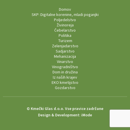
Domov
SKP: Digitalne korenine, mladi poganjki
Poljedelstvo
Živinoreja
Čebelarstvo
Politika
Turizem
Zelenjadarstvo
Sadjarstvo
Mehanizacija
Vinarstvo
Vinogradništvo
Dom in družina
Iz naših krajev
EKO kmetijstvo
Gozdarstvo
© Kmečki Glas d.o.o. Vse pravice zadržane
Design & Development:
iMode