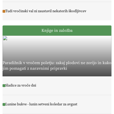
Tudi vročinski val ni zaustavil nekaterih škodljivcev
Knjige in založba
Paradižnik v vročem poletju: zakaj plodovi ne zorijo in kako
jim pomagati z naravnimi pripravki
Sladice za vroče dni
Lunine bukve - lunin setveni koledar za avgust