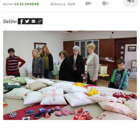
1
0
Avtor:
GEZA GRABAR
20 marca, 2016
Delite: