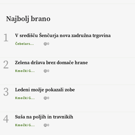
Najbolj brano
1
V središču Šenčurja nova zadružna trgovina
Čebelarstvo
0
2
Zelena država brez domače hrane
Kmečki Glas
0
3
Ledeni možje pokazali zobe
Kmečki Glas
0
4
Suša na poljih in travnikih
Kmečki Glas
0