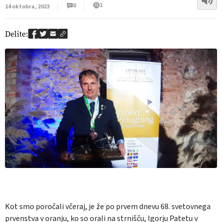
1
0
14 oktobra, 2023
Delite:
Kot smo poročali včeraj, je že po prvem dnevu 68. svetovnega
prvenstva v oranju, ko so orali na strnišču, Igorju Patetu v