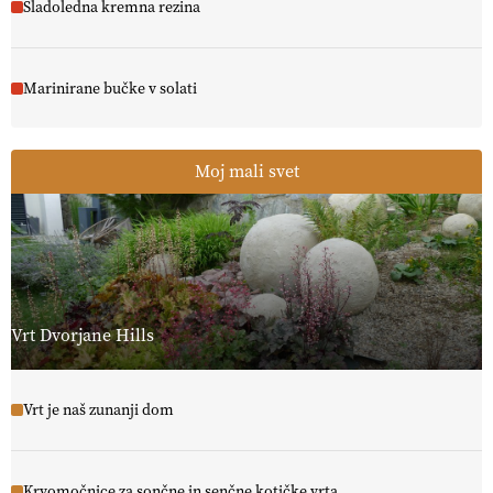
Sladoledna kremna rezina
Marinirane bučke v solati
Moj mali svet
Vrt Dvorjane Hills
Vrt je naš zunanji dom
Krvomočnice za sončne in senčne kotičke vrta