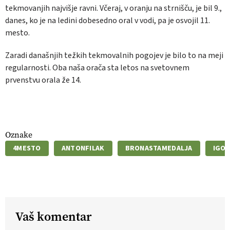
tekmovanjih najvišje ravni. Včeraj, v oranju na strnišču, je bil 9.,
danes, ko je na ledini dobesedno oral v vodi, pa je osvojil 11.
mesto.
Zaradi današnjih težkih tekmovalnih pogojev je bilo to na meji
regularnosti. Oba naša orača sta letos na svetovnem
prvenstvu orala že 14.
Oznake
4MESTO
ANTONFILAK
BRONASTAMEDALJA
IGO
Vaš komentar