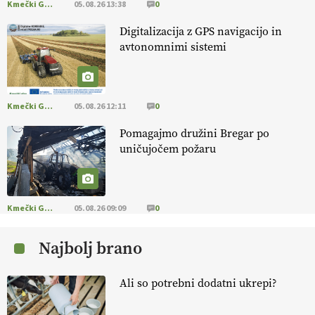
Kmečki Glas
05.08.26 13:38
0
13.07.2026
Digitalizacija z GPS navigacijo in
avtonomnimi sistemi
[EKOloško = LOGIČNO
]
Na kmetiji Polone Ratajc je pridelava
aronije
v dobrem desetletju zrasla v uspešno kmetijsko in
podjetniško zgodbo.
VEČ
https://t.co/EulJoSBYMi @EUAgri
#IMCAP #CAP https://t.co/xp1oihBDaJ
Kmečki Glas
05.08.26 12:11
0
13.07.2026
Pomagajmo družini Bregar po
uničujočem požaru
[EKOloško = LOGIČNO
]
Ekološka vina so vse bolj iskana doma in
v tujini
. Zato je ekološka pridelava odlična priložnost za slovenske
vinarje
. VEČ
https://t.co/XAe9EbeAbK @EUAgri #IMCAP #CAP
https://t.co/01qpoeLyNP
Kmečki Glas
05.08.26 09:09
0
13.07.2026
Najbolj brano
[EKOloško = LOGIČNO
] Mladi
so ključni za prihodnost
kmetijstva in uspešno prenovo kmetij
. VEČ
Ali so potrebni dodatni ukrepi?
https://t.co/RRn8unbwXp @EUAgri #IMCAP #CAP
https://t.co/mnLHFv2VuP