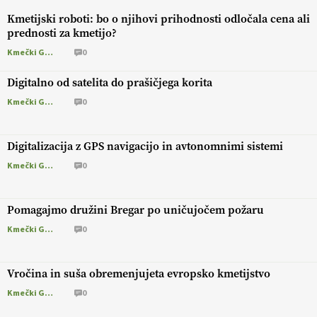
Kmetijski roboti: bo o njihovi prihodnosti odločala cena ali
prednosti za kmetijo?
Kmečki Glas
0
Digitalno od satelita do prašičjega korita
Kmečki Glas
0
Digitalizacija z GPS navigacijo in avtonomnimi sistemi
Kmečki Glas
0
Pomagajmo družini Bregar po uničujočem požaru
Kmečki Glas
0
Vročina in suša obremenjujeta evropsko kmetijstvo
Kmečki Glas
0