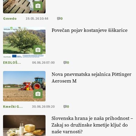
13.07.2026
Govedo
19.05.26 10:44
0
[EKOloško = LOGIČNO
]
Ekološka reja kokoši skrbi za živali
, okolje
in kakovostna jajca
. VEČ
https://t.co/PX49GVsP1M
Povečan pojav kostanjeve šiškarice
@EUAgri #IMCAP #CAP https://t.co/a1xatzEeid
13.07.2026
EKOLOŠKO LOGIČNO
04.06.26 07:00
0
Nova pnevmatska sejalnica Pöttinger
Aerosem M
Kmečki Glas
30.06.26 09:20
0
Slovenska hrana je naša prihodnost –
Zakaj so družinske kmetije ključ do
naše varnosti?