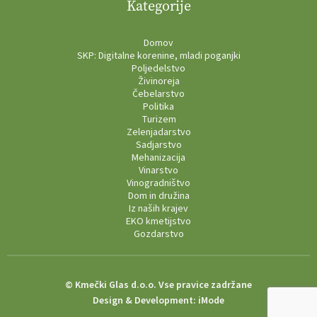
Kategorije
Domov
SKP: Digitalne korenine, mladi poganjki
Poljedelstvo
Živinoreja
Čebelarstvo
Politika
Turizem
Zelenjadarstvo
Sadjarstvo
Mehanizacija
Vinarstvo
Vinogradništvo
Dom in družina
Iz naših krajev
EKO kmetijstvo
Gozdarstvo
© Kmečki Glas d.o.o. Vse pravice zadržane
Design & Development:
iMode