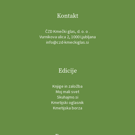
Kontakt
ČZD Kmečki glas, d. o. o .
Vurnikova ulica 2, 1000 Ljubljana
info@czd-kmeckiglas.si
Edicije
Knjige in založba
Moj mali svet
Skuhajmo.si
Kmetijski oglasnik
Kmetijska borza