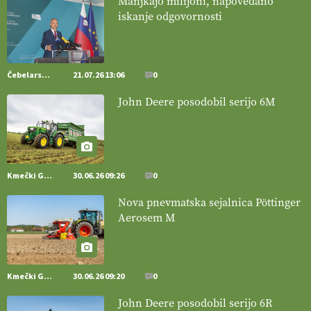
Manjkajo milijoni, napovedano
iskanje odgovornosti
[EKOloško = LOGIČNO
]
Pet-nat je vse bolj priljubljeno
naravno peneče vino, tudi v Sloveniji.
VEČ
https://t.co/9fpqD3fCrE @EUAgri #IMCAP #CAP
https://t.co/iQ8HkdQnsD
Čebelarstvo
21.07.26 13:06
0
20.07.2026
John Deere posodobil serijo 6M
[EKOloško = LOGIČNO
]
Posestvo MonteMoro – ekološka
pridelava z mislijo na naravo.
VEČ
https://t.co/Z7jXvK4gjr
@EUAgri #IMCAP #CAP https://t.co/Bf31lnQSIb
15.07.2026
Kmečki Glas
30.06.26 09:26
0
Nova pnevmatska sejalnica Pöttinger
[EKOloško = LOGIČNO
]
Poleti pridelek rešujejo zdrava tla in
Aerosem M
vlaga.
VEČ
https://t.co/qmMX2yevum @EUAgri #IMCAP #CAP
https://t.co/dDwsipE645
15.07.2026
Kmečki Glas
30.06.26 09:20
0
[EKOloško = LOGIČNO
]
Mulčer
– naravna pot do zdravih tal
John Deere posodobil serijo 6R