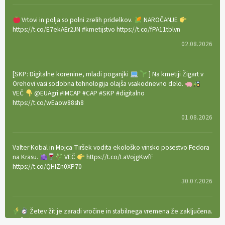
Vrtovi in polja so polni zrelih pridelkov.
NAROČANJE
https://t.co/E7ekAEr2JN #kmetijstvo https://t.co/fPA11tblvn
02.08.2026
[SKP: Digitalne korenine, mladi poganjki
] Na kmetiji Žigart v
Orehovi vasi sodobna tehnologija olajša vsakodnevno delo.
VEČ
@EUAgri #IMCAP #CAP #SKP #digitalno
https://t.co/wEaow88sh8
01.08.2026
Valter Kobal in Mojca Tiršek vodita ekološko vinsko posestvo Fedora
na Krasu.
VEČ
https://t.co/LaVojgKwfF
https://t.co/QHIZn0XP70
30.07.2026
Žetev žit je zaradi vročine in stabilnega vremena že zaključena.
VEČ
https://t.co/bBWaIz6Hhh https://t.co/TtKoOF5ENS