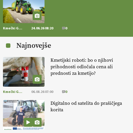
. VEČ
https://t.co/J7RkeaYpYu @EUAgri #IMCAP #CAP
https://t.co/RVG0FzcQN6
14.07.2026
Kmečki Glas
24.06.26 08:20
0
[EKOloško = LOGIČNO
] Zdravje rastlin je ključno za
prehransko
varnost,
okolje in kakovost življenja. VEČ
Najnovejše
https://t.co/K0USFPJ5fJ @EUAgri #IMCAP #CAP
https://t.co/vcHhoOixHy
14.07.2026
Kmetijski roboti: bo o njihovi
prihodnosti odločala cena ali
prednosti za kmetijo?
[EKOloško = LOGIČNO
]
Danes ni pomembna le količina hrane,
ampak tudi način njene pridelave
. VEČ
https://t.co/bKGeI4ZcNi
@EUAgri #imcap #cap #blog https://t.co/2sllAmcKwG
Kmečki Glas
06.08.26 07:00
0
14.07.2026
Digitalno od satelita do prašičjega
korita
[EKOloško = LOGIČNO
]
Kakovostna ekološka semena in
prilagojene sorte
so temelj uspešne ekološke pridelave.
VEČ
https://t.co/OQSsax7l8V @EUAgri #IMCAP #CAP
https://t.co/PAL0zlhVia