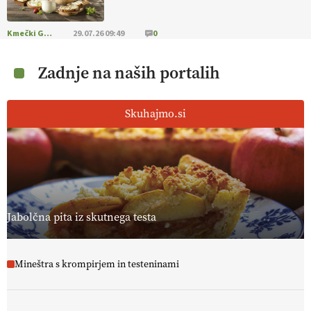
Kmečki Glas
29.07.26 09:49
0
Zadnje na naših portalih
Skuhajmo.si
Jabolčna pita iz skutnega testa
Mineštra s krompirjem in testeninami