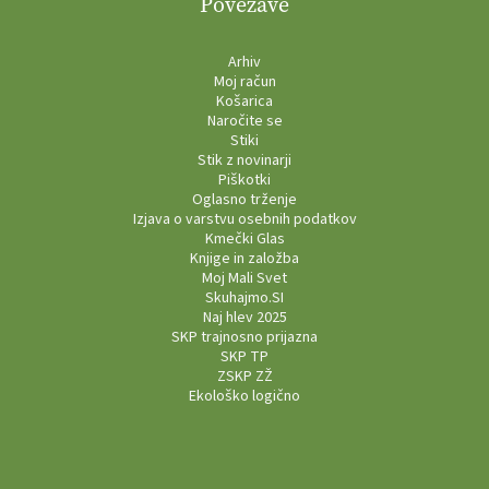
Povezave
Arhiv
Moj račun
Košarica
Naročite se
Stiki
Stik z novinarji
Piškotki
Oglasno trženje
Izjava o varstvu osebnih podatkov
Kmečki Glas
Knjige in založba
Moj Mali Svet
Skuhajmo.SI
Naj hlev 2025
SKP trajnosno prijazna
SKP TP
ZSKP ZŽ
Ekološko logično