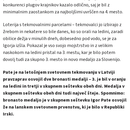
konkurenci plugov krajnikov kazalo odlično, saj je bil z
minimalnim zaostankom za najboljšimi uvrščen na 4. mesto.
Loterija s tekmovalnimi parcelami – tekmovalci jo izbirajo z
žrebom in nekatere so bile danes, ko so orali na ledini, zaradi
obilice dežja v minulih dneh, dobesedno pod vodo, se je za
Igorja izšla. Pokazal je vso svojo mojstrstvo in z velikim
naskokom na ledini pristal na 3. mestu, kar je bilo potem
dovolj tudi za skupno 3. mesto in novo medaljo za Slovenijo.
Pate je na letošnjem svetovnem tekmovanju v Latviji
pravzaprav osvojil dve bronasti medalji – 3. je bil v oranju
na ledini in tretji v skupnem seštevku obeh dni. Medalja v
skupnem seštevku obeh dni tudi največ šteje. Spomnimo:
bronasto medaljo je v skupnem seštevku Igor Pate osvojil
že na lanskem svetovnem prvenstvu, ki je bilo v Republiki
Irski.