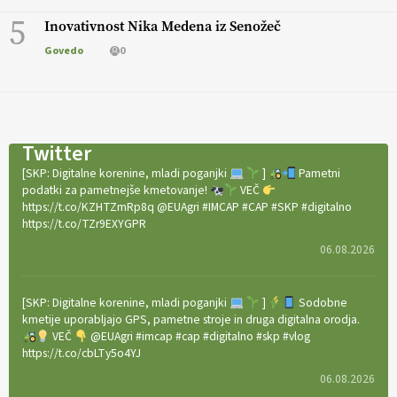
5
Inovativnost Nika Medena iz Senožeč
Govedo
0
Twitter
[SKP: Digitalne korenine, mladi poganjki
]
Pametni
podatki za pametnejše kmetovanje!
VEČ
https://t.co/KZHTZmRp8q @EUAgri #IMCAP #CAP #SKP #digitalno
https://t.co/TZr9EXYGPR
06.08.2026
[SKP: Digitalne korenine, mladi poganjki
]
Sodobne
kmetije uporabljajo GPS, pametne stroje in druga digitalna orodja.
VEČ
@EUAgri #imcap #cap #digitalno #skp #vlog
https://t.co/cbLTy5o4YJ
06.08.2026