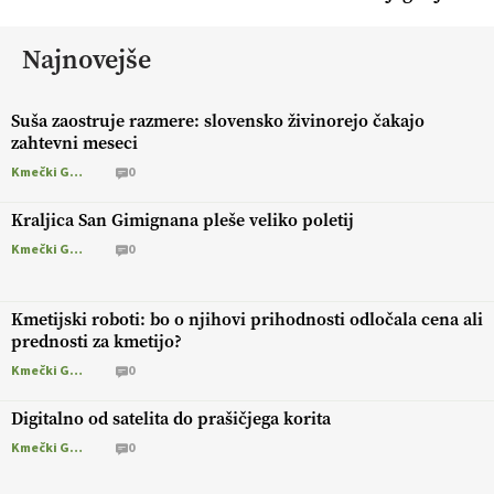
Najnovejše
Suša zaostruje razmere: slovensko živinorejo čakajo
zahtevni meseci
Kmečki Glas
0
Kraljica San Gimignana pleše veliko poletij
Kmečki Glas
0
Kmetijski roboti: bo o njihovi prihodnosti odločala cena ali
prednosti za kmetijo?
Kmečki Glas
0
Digitalno od satelita do prašičjega korita
Kmečki Glas
0