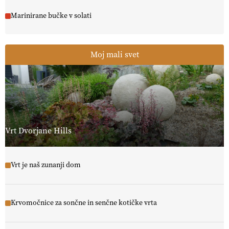
Marinirane bučke v solati
Moj mali svet
Vrt Dvorjane Hills
Vrt je naš zunanji dom
Krvomočnice za sončne in senčne kotičke vrta