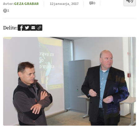
0
Avtor:
GEZA GRABAR
12 januarja, 2017
1
Delite: