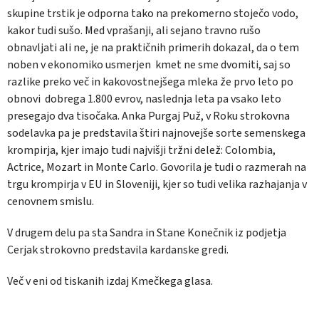
skupine trstik je odporna tako na prekomerno stoječo vodo,
kakor tudi sušo. Med vprašanji, ali sejano travno rušo
obnavljati ali ne, je na praktičnih primerih dokazal, da o tem
noben v ekonomiko usmerjen
kmet ne sme dvomiti, saj so
razlike preko več in kakovostnejšega mleka že prvo leto po
obnovi
dobrega 1.800 evrov, naslednja leta pa vsako leto
presegajo dva tisočaka. Anka Purgaj Puž, v Roku strokovna
sodelavka pa je predstavila štiri najnovejše sorte semenskega
krompirja, kjer imajo tudi najvišji tržni delež: Colombia,
Actrice, Mozart in Monte Carlo. Govorila je tudi o razmerah na
trgu krompirja v EU in Sloveniji, kjer so tudi velika razhajanja v
cenovnem smislu.
V drugem delu pa sta Sandra in Stane Konečnik iz podjetja
Cerjak strokovno predstavila kardanske gredi.
Več v eni od tiskanih izdaj Kmečkega glasa.