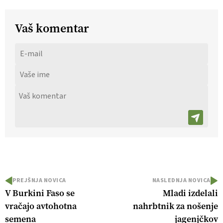
Vaš komentar
PREJŠNJA NOVICA
NASLEDNJA NOVICA
V Burkini Faso se
Mladi izdelali
vračajo avtohotna
nahrbtnik za nošenje
semena
jagenjčkov