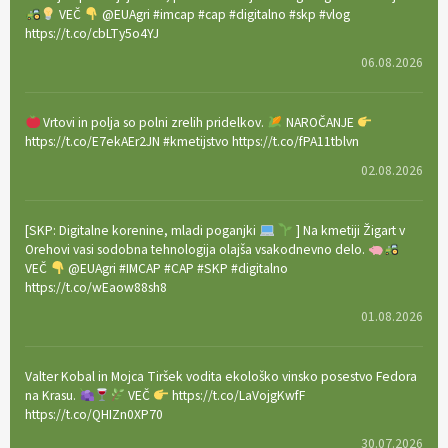
VEČ
@EUAgri #imcap #cap #digitalno #skp #vlog
https://t.co/cbLTy5o4YJ
06.08.2026
Vrtovi in polja so polni zrelih pridelkov.
NAROČANJE
https://t.co/E7ekAEr2JN #kmetijstvo https://t.co/fPA11tblvn
02.08.2026
[SKP: Digitalne korenine, mladi poganjki
] Na kmetiji Žigart v
Orehovi vasi sodobna tehnologija olajša vsakodnevno delo.
VEČ
@EUAgri #IMCAP #CAP #SKP #digitalno
https://t.co/wEaow88sh8
01.08.2026
Valter Kobal in Mojca Tiršek vodita ekološko vinsko posestvo Fedora
na Krasu.
VEČ
https://t.co/LaVojgKwfF
https://t.co/QHIZn0XP70
30.07.2026