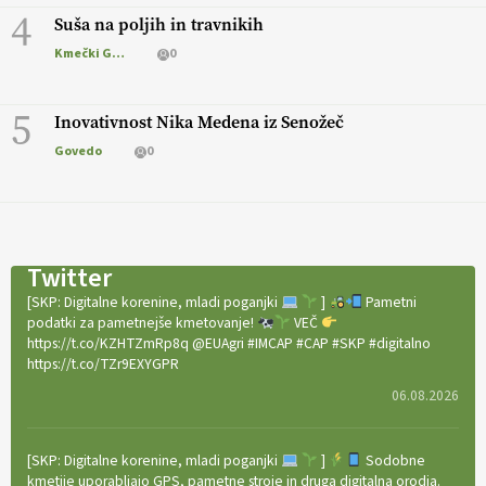
4
Suša na poljih in travnikih
Kmečki Glas
0
5
Inovativnost Nika Medena iz Senožeč
Govedo
0
Twitter
[SKP: Digitalne korenine, mladi poganjki
]
Pametni
podatki za pametnejše kmetovanje!
VEČ
https://t.co/KZHTZmRp8q @EUAgri #IMCAP #CAP #SKP #digitalno
https://t.co/TZr9EXYGPR
06.08.2026
[SKP: Digitalne korenine, mladi poganjki
]
Sodobne
kmetije uporabljajo GPS, pametne stroje in druga digitalna orodja.