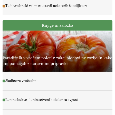
Tudi vročinski val ni zaustavil nekaterih škodljivcev
Knjige in založba
Paradižnik v vročem poletju: zakaj plodovi ne zorijo in kako
jim pomagati z naravnimi pripravki
Sladice za vroče dni
Lunine bukve - lunin setveni koledar za avgust