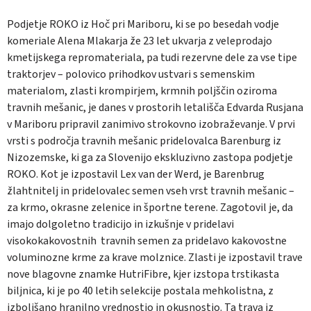
Podjetje ROKO iz Hoč pri Mariboru, ki se po besedah vodje
komeriale Alena Mlakarja že 23 let ukvarja z veleprodajo
kmetijskega repromateriala, pa tudi rezervne dele za vse tipe
traktorjev – polovico prihodkov ustvari s semenskim
materialom, zlasti krompirjem, krmnih poljščin oziroma
travnih mešanic, je danes v prostorih letališča Edvarda Rusjana
v Mariboru pripravil zanimivo strokovno izobraževanje. V prvi
vrsti s področja travnih mešanic pridelovalca Barenburg iz
Nizozemske, ki ga za Slovenijo ekskluzivno zastopa podjetje
ROKO. Kot je izpostavil Lex van der Werd, je Barenbrug
žlahtnitelj in pridelovalec semen vseh vrst travnih mešanic –
za krmo, okrasne zelenice in športne terene. Zagotovil je, da
imajo dolgoletno tradicijo in izkušnje v pridelavi
visokokakovostnih
travnih semen za pridelavo kakovostne
voluminozne krme za krave molznice. Zlasti je izpostavil trave
nove blagovne znamke HutriFibre, kjer izstopa trstikasta
biljnica, ki je po 40 letih selekcije postala mehkolistna, z
izboljšano hranilno vrednostjo in okusnostjo. Ta trava iz