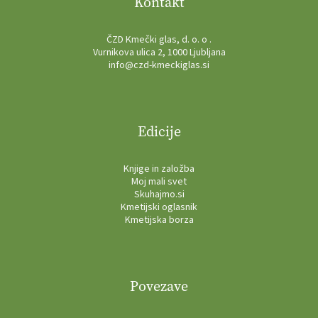
Kontakt
ČZD Kmečki glas, d. o. o .
Vurnikova ulica 2, 1000 Ljubljana
info@czd-kmeckiglas.si
Edicije
Knjige in založba
Moj mali svet
Skuhajmo.si
Kmetijski oglasnik
Kmetijska borza
Povezave