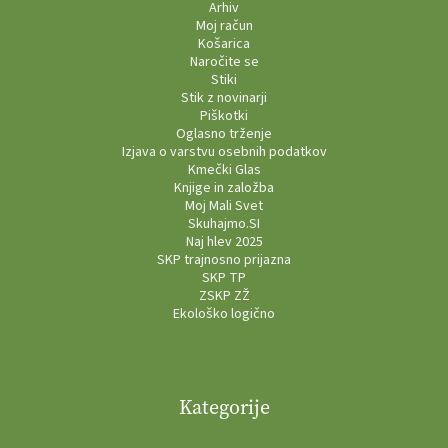
Arhiv
Moj račun
Košarica
Naročite se
Stiki
Stik z novinarji
Piškotki
Oglasno trženje
Izjava o varstvu osebnih podatkov
Kmečki Glas
Knjige in založba
Moj Mali Svet
Skuhajmo.SI
Naj hlev 2025
SKP trajnosno prijazna
SKP TP
ZSKP ZŽ
Ekološko logično
Kategorije