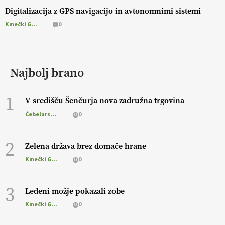
Digitalizacija z GPS navigacijo in avtonomnimi sistemi
Kmečki Glas
0
Najbolj brano
1
V središču Šenčurja nova zadružna trgovina
Čebelarstvo
0
2
Zelena država brez domače hrane
Kmečki Glas
0
3
Ledeni možje pokazali zobe
Kmečki Glas
0