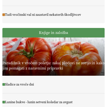
Tudi vročinski val ni zaustavil nekaterih škodljivcev
Knjige in založba
Paradižnik v vročem poletju: zakaj plodovi ne zorijo in kako
jim pomagati z naravnimi pripravki
Sladice za vroče dni
Lunine bukve - lunin setveni koledar za avgust