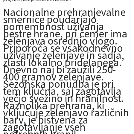
Nacionalne prehranjevalne
smernice poudarjajo
pomembnost uživanja
pestre hrane, pri čemer ima
zelenjava osrednjo vlogo.
Priporoča se vsakodnevno
uživanje zelenjave in sadja,
zlasti lokalno pridelanega.
Dnevno naj bi zaužili 250-
400 gramov zelenjave.
Sezonska ponudba je pri
tem ključna, saj zagotavlja
večjo svežino in hranilnost.
Raznolika prehrana, ki
vključuje zelenjavo različnih
barv, je bistvena za
zagotavljanje vseh