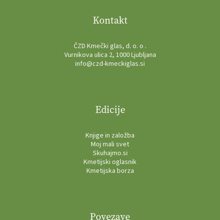
Kontakt
ČZD Kmečki glas, d. o. o .
Vurnikova ulica 2, 1000 Ljubljana
info@czd-kmeckiglas.si
Edicije
Knjige in založba
Moj mali svet
Skuhajmo.si
Kmetijski oglasnik
Kmetijska borza
Povezave