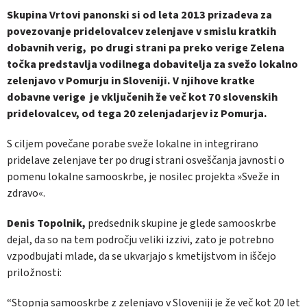
Skupina Vrtovi panonski si od leta 2013 prizadeva za
povezovanje pridelovalcev zelenjave v smislu kratkih
dobavnih verig, po drugi strani pa preko verige Zelena
točka predstavlja vodilnega dobavitelja za svežo lokalno
zelenjavo v Pomurju in Sloveniji.
V njihove kratke
dobavne verige je vključenih že več kot 70 slovenskih
pridelovalcev, od tega 20 zelenjadarjev iz Pomurja.
S ciljem povečane porabe sveže lokalne in integrirano
pridelave zelenjave ter po drugi strani osveščanja javnosti o
pomenu lokalne samooskrbe, je nosilec projekta »Sveže in
zdravo«.
Denis Topolnik,
predsednik skupine je glede samooskrbe
dejal, da so na tem področju veliki izzivi, zato je potrebno
vzpodbujati mlade, da se ukvarjajo s kmetijstvom in iščejo
priložnosti:
“Stopnja samooskrbe z zelenjavo v Sloveniji je že več kot 20 let