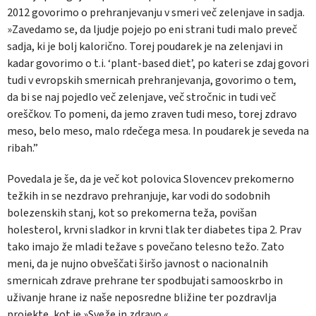
2012 govorimo o prehranjevanju v smeri več zelenjave in sadja.
»Zavedamo se, da ljudje pojejo po eni strani tudi malo preveč
sadja, ki je bolj kalorično. Torej poudarek je na zelenjavi in
kadar govorimo o t.i. ‘plant-based diet’, po kateri se zdaj govori
tudi v evropskih smernicah prehranjevanja, govorimo o tem,
da bi se naj pojedlo več zelenjave, več stročnic in tudi več
oreščkov. To pomeni, da jemo zraven tudi meso, torej zdravo
meso, belo meso, malo rdečega mesa. In poudarek je seveda na
ribah.”
Povedala je še, da je več kot polovica Slovencev prekomerno
težkih in se nezdravo prehranjuje, kar vodi do sodobnih
bolezenskih stanj, kot so prekomerna teža, povišan
holesterol, krvni sladkor in krvni tlak ter diabetes tipa 2. Prav
tako imajo že mladi težave s povečano telesno težo. Zato
meni, da je nujno obveščati širšo javnost o nacionalnih
smernicah zdrave prehrane ter spodbujati samooskrbo in
uživanje hrane iz naše neposredne bližine ter pozdravlja
projekte, kot je »Sveže in zdravo.«