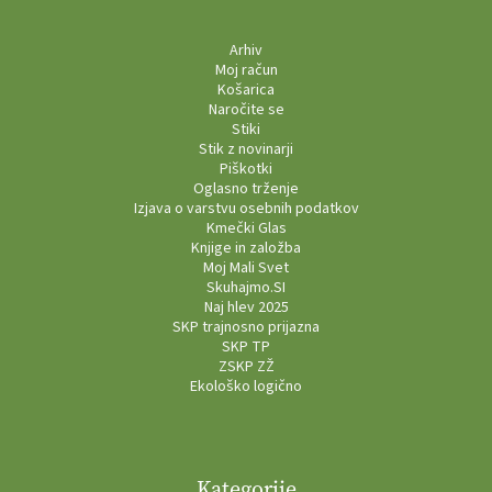
Arhiv
Moj račun
Košarica
Naročite se
Stiki
Stik z novinarji
Piškotki
Oglasno trženje
Izjava o varstvu osebnih podatkov
Kmečki Glas
Knjige in založba
Moj Mali Svet
Skuhajmo.SI
Naj hlev 2025
SKP trajnosno prijazna
SKP TP
ZSKP ZŽ
Ekološko logično
Kategorije