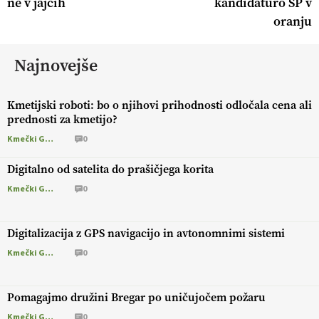
ne v jajcih
kandidaturo SP v
oranju
Najnovejše
Kmetijski roboti: bo o njihovi prihodnosti odločala cena ali
prednosti za kmetijo?
Kmečki Glas
0
Digitalno od satelita do prašičjega korita
Kmečki Glas
0
Digitalizacija z GPS navigacijo in avtonomnimi sistemi
Kmečki Glas
0
Pomagajmo družini Bregar po uničujočem požaru
Kmečki Glas
0