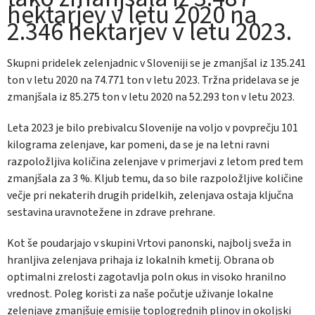
hektarjev v letu 2020 na
2.346 hektarjev v letu 2023.
Skupni pridelek zelenjadnic v Sloveniji se je zmanjšal iz 135.241
ton v letu 2020 na 74.771 ton v letu 2023. Tržna pridelava se je
zmanjšala iz 85.275 ton v letu 2020 na 52.293 ton v letu 2023.
Leta 2023 je bilo prebivalcu Slovenije na voljo v povprečju 101
kilograma zelenjave, kar pomeni, da se je na letni ravni
razpoložljiva količina zelenjave v primerjavi z letom pred tem
zmanjšala za 3 %. Kljub temu, da so bile razpoložljive količine
večje pri nekaterih drugih pridelkih, zelenjava ostaja ključna
sestavina uravnotežene in zdrave prehrane.
Kot še poudarjajo v skupini Vrtovi panonski, najbolj sveža in
hranljiva zelenjava prihaja iz lokalnih kmetij. Obrana ob
optimalni zrelosti zagotavlja poln okus in visoko hranilno
vrednost. Poleg koristi za naše počutje uživanje lokalne
zelenjave zmanjšuje emisije toplogrednih plinov in okoljski