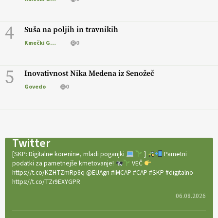
4
Suša na poljih in travnikih
Kmečki Glas
0
5
Inovativnost Nika Medena iz Senožeč
Govedo
0
Twitter
[SKP: Digitalne korenine, mladi poganjki
]
Pametni
podatki za pametnejše kmetovanje!
VEČ
https://t.co/KZHTZmRp8q @EUAgri #IMCAP #CAP #SKP #digitalno
https://t.co/TZr9EXYGPR
06.08.2026