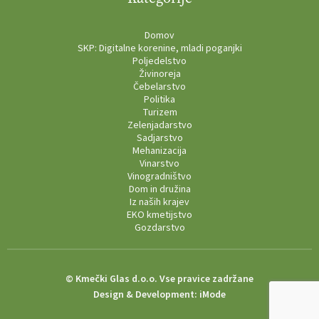
Domov
SKP: Digitalne korenine, mladi poganjki
Poljedelstvo
Živinoreja
Čebelarstvo
Politika
Turizem
Zelenjadarstvo
Sadjarstvo
Mehanizacija
Vinarstvo
Vinogradništvo
Dom in družina
Iz naših krajev
EKO kmetijstvo
Gozdarstvo
© Kmečki Glas d.o.o. Vse pravice zadržane
Design & Development:
iMode