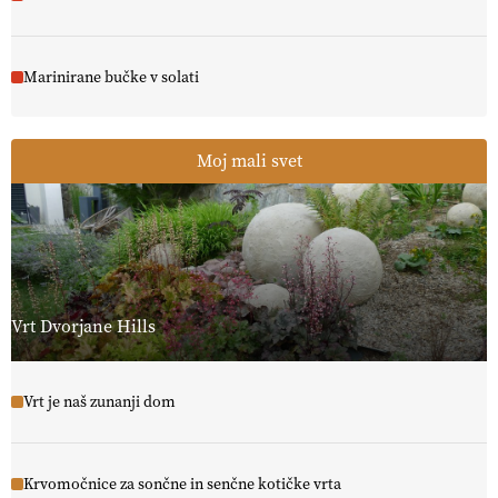
Marinirane bučke v solati
Moj mali svet
Vrt Dvorjane Hills
Vrt je naš zunanji dom
Krvomočnice za sončne in senčne kotičke vrta