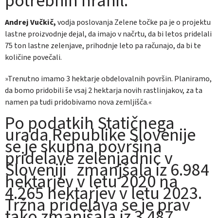
potrebnih hranil.
Andrej Vučkič,
vodja poslovanja Zelene točke pa je o projektu
lastne proizvodnje dejal, da imajo v načrtu, da bi letos pridelali
75 ton lastne zelenjave, prihodnje leto pa računajo, da bi te
količine povečali.
»Trenutno imamo 3 hektarje obdelovalnih površin. Planiramo,
da bomo pridobili še vsaj 2 hektarja novih rastlinjakov, za ta
namen pa tudi pridobivamo nova zemljišča.«
Po podatkih Statičnega
urada Republike Slovenije
se je skupna površina
pridelave zelenjadnic v
Sloveniji zmanjšala iz 6.984
hektarjev v letu 2020 na
4.265 hektarjev v letu 2023.
Tržna pridelava se je prav
tako zmanjšala iz 3.487