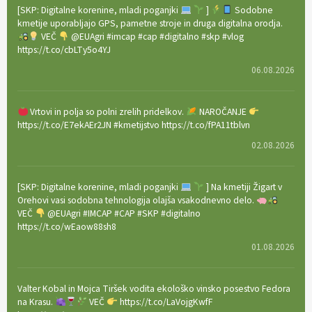
[SKP: Digitalne korenine, mladi poganjki
]
Sodobne
kmetije uporabljajo GPS, pametne stroje in druga digitalna orodja.
VEČ
@EUAgri #imcap #cap #digitalno #skp #vlog
https://t.co/cbLTy5o4YJ
06.08.2026
Vrtovi in polja so polni zrelih pridelkov.
NAROČANJE
https://t.co/E7ekAEr2JN #kmetijstvo https://t.co/fPA11tblvn
02.08.2026
[SKP: Digitalne korenine, mladi poganjki
] Na kmetiji Žigart v
Orehovi vasi sodobna tehnologija olajša vsakodnevno delo.
VEČ
@EUAgri #IMCAP #CAP #SKP #digitalno
https://t.co/wEaow88sh8
01.08.2026
Valter Kobal in Mojca Tiršek vodita ekološko vinsko posestvo Fedora
na Krasu.
VEČ
https://t.co/LaVojgKwfF