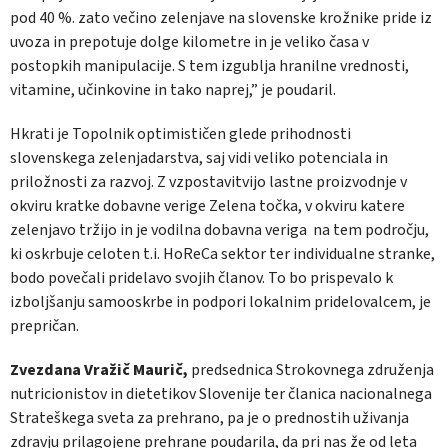
pod 40 %. zato večino zelenjave na slovenske krožnike pride iz
uvoza in prepotuje dolge kilometre in je veliko časa v
postopkih manipulacije. S tem izgublja hranilne vrednosti,
vitamine, učinkovine in tako naprej,” je poudaril.
Hkrati je Topolnik optimističen glede prihodnosti
slovenskega zelenjadarstva, saj vidi veliko potenciala in
priložnosti za razvoj. Z vzpostavitvijo lastne proizvodnje v
okviru kratke dobavne verige Zelena točka, v okviru katere
zelenjavo tržijo in je vodilna dobavna veriga na tem področju,
ki oskrbuje celoten t.i. HoReCa sektor ter individualne stranke,
bodo povečali pridelavo svojih članov. To bo prispevalo k
izboljšanju samooskrbe in podpori lokalnim pridelovalcem, je
prepričan.
Zvezdana Vražič Maurič,
predsednica Strokovnega združenja
nutricionistov in dietetikov Slovenije ter članica nacionalnega
Strateškega sveta za prehrano, pa je o prednostih uživanja
zdravju prilagojene prehrane poudarila, da pri nas že od leta