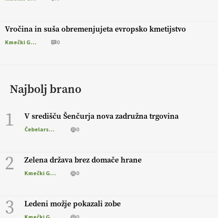
Vročina in suša obremenjujeta evropsko kmetijstvo
Kmečki Glas
0
Najbolj brano
1
V središču Šenčurja nova zadružna trgovina
Čebelarstvo
0
2
Zelena država brez domače hrane
Kmečki Glas
0
3
Ledeni možje pokazali zobe
Kmečki Glas
0