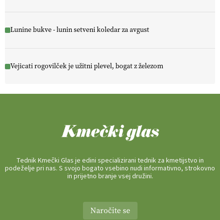
Lunine bukve - lunin setveni koledar za avgust
Vejicati rogovilček je užitni plevel, bogat z železom
Tednik Kmečki Glas je edini specializirani tednik za kmetijstvo in
podeželje pri nas. S svojo bogato vsebino nudi informativno, strokovno
in prijetno branje vsej družini.
Naročite se