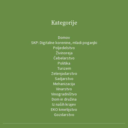
Kategorije
Domov
SKP: Digitalne korenine, mladi poganjki
Poljedelstvo
Živinoreja
Čebelarstvo
Politika
Turizem
Zelenjadarstvo
Sadjarstvo
Mehanizacija
Vinarstvo
Vinogradništvo
Dom in družina
Iz naših krajev
EKO kmetijstvo
Gozdarstvo