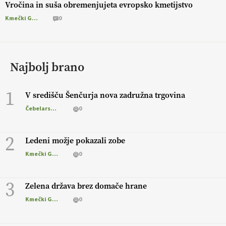
Vročina in suša obremenjujeta evropsko kmetijstvo
Kmečki Glas
0
Najbolj brano
1
V središču Šenčurja nova zadružna trgovina
Čebelarstvo
0
2
Ledeni možje pokazali zobe
Kmečki Glas
0
3
Zelena država brez domače hrane
Kmečki Glas
0