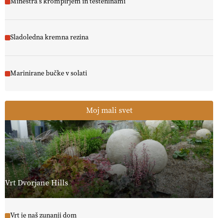
Mineštra s krompirjem in testeninami
Sladoledna kremna rezina
Marinirane bučke v solati
Moj mali svet
Vrt Dvorjane Hills
Vrt je naš zunanji dom