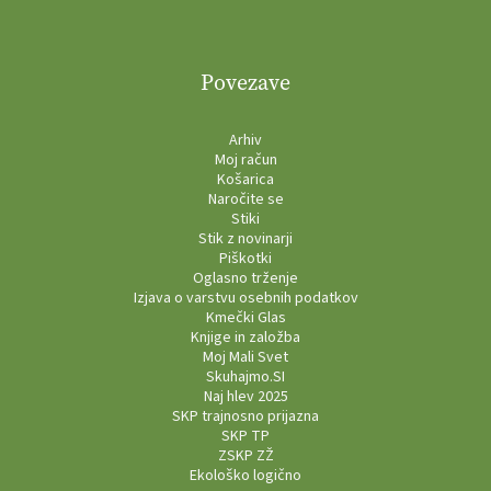
Povezave
Arhiv
Moj račun
Košarica
Naročite se
Stiki
Stik z novinarji
Piškotki
Oglasno trženje
Izjava o varstvu osebnih podatkov
Kmečki Glas
Knjige in založba
Moj Mali Svet
Skuhajmo.SI
Naj hlev 2025
SKP trajnosno prijazna
SKP TP
ZSKP ZŽ
Ekološko logično