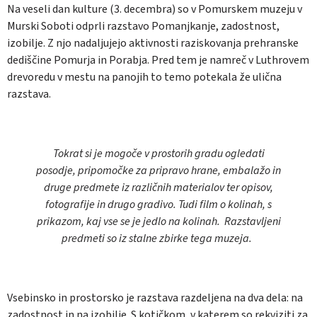
Na veseli dan kulture (3. decembra) so v Pomurskem muzeju v
Murski Soboti odprli razstavo Pomanjkanje, zadostnost,
izobilje. Z njo nadaljujejo aktivnosti raziskovanja prehranske
dediščine Pomurja in Porabja. Pred tem je namreč v Luthrovem
drevoredu v mestu na panojih to temo potekala že ulična
razstava.
Tokrat si je mogoče v prostorih gradu ogledati
posodje, pripomočke za pripravo hrane, embalažo in
druge predmete iz različnih materialov ter opisov,
fotografije in drugo gradivo. Tudi film o kolinah, s
prikazom, kaj vse se je jedlo na kolinah. Razstavljeni
predmeti so iz stalne zbirke tega muzeja.
Vsebinsko in prostorsko je razstava razdeljena na dva dela: na
zadostnost in na izobilje. S kotičkom, v katerem so rekviziti za