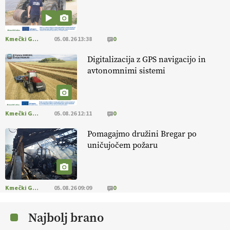
[EKOloško = LOGIČNO
]
Kakovostna ekološka semena in
prilagojene sorte
so temelj uspešne ekološke pridelave.
VEČ
https://t.co/OQSsax7l8V @EUAgri #IMCAP #CAP
https://t.co/PAL0zlhVia
Kmečki Glas
05.08.26 13:38
0
13.07.2026
Digitalizacija z GPS navigacijo in
avtonomnimi sistemi
[EKOloško = LOGIČNO
]
Na kmetiji Polone Ratajc je pridelava
aronije
v dobrem desetletju zrasla v uspešno kmetijsko in
podjetniško zgodbo.
VEČ
https://t.co/EulJoSBYMi @EUAgri
#IMCAP #CAP https://t.co/xp1oihBDaJ
Kmečki Glas
05.08.26 12:11
0
13.07.2026
Pomagajmo družini Bregar po
uničujočem požaru
[EKOloško = LOGIČNO
]
Ekološka vina so vse bolj iskana doma in
v tujini
. Zato je ekološka pridelava odlična priložnost za slovenske
vinarje
. VEČ
https://t.co/XAe9EbeAbK @EUAgri #IMCAP #CAP
https://t.co/01qpoeLyNP
Kmečki Glas
05.08.26 09:09
0
13.07.2026
Najbolj brano
[EKOloško = LOGIČNO
] Mladi
so ključni za prihodnost