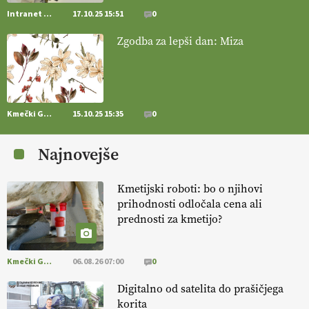
Intranet Kmečki Glas
17.10.25 15:51
0
[EKOloško = LOGIČNO
]
Mulčer
– naravna pot do zdravih tal
Zgodba za lepši dan: Miza
. VEČ
https://t.co/J7RkeaYpYu @EUAgri #IMCAP #CAP
https://t.co/RVG0FzcQN6
14.07.2026
Kmečki Glas
15.10.25 15:35
0
[EKOloško = LOGIČNO
] Zdravje rastlin je ključno za
prehransko
varnost,
okolje in kakovost življenja. VEČ
Najnovejše
https://t.co/K0USFPJ5fJ @EUAgri #IMCAP #CAP
https://t.co/vcHhoOixHy
14.07.2026
Kmetijski roboti: bo o njihovi
prihodnosti odločala cena ali
prednosti za kmetijo?
[EKOloško = LOGIČNO
]
Danes ni pomembna le količina hrane,
ampak tudi način njene pridelave
. VEČ
https://t.co/bKGeI4ZcNi
@EUAgri #imcap #cap #blog https://t.co/2sllAmcKwG
Kmečki Glas
06.08.26 07:00
0
14.07.2026
Digitalno od satelita do prašičjega
korita