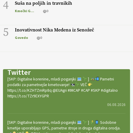
4
Suša na poljih in travnikih
Kmečki Glas
0
5
Inovativnost Nika Medena iz Senožeč
Govedo
0
Twitter
[SKP: Digitalne korenine, mladi poganjki
]
Pametni
podatki za pametnejše kmetovanje!
VEČ
https://t.co/KZHTZmRp8q @EUAgri #IMCAP #CAP #SKP #digitalno
https://t.co/TZr9EXYGPR
06.08.2026
[SKP: Digitalne korenine, mladi poganjki
]
Sodobne
kmetije uporabljajo GPS, pametne stroje in druga digitalna orodja.