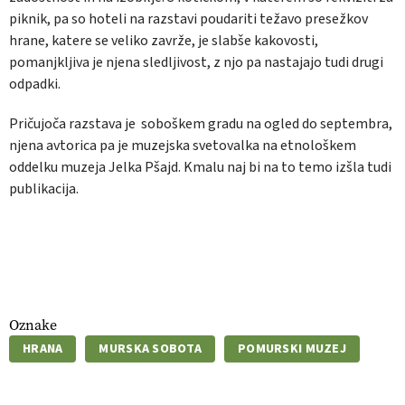
piknik, pa so hoteli na razstavi poudariti težavo presežkov
hrane, katere se veliko zavrže, je slabše kakovosti,
pomanjkljiva je njena sledljivost, z njo pa nastajajo tudi drugi
odpadki.
Pričujoča razstava je soboškem gradu na ogled do septembra,
njena avtorica pa je muzejska svetovalka na etnološkem
oddelku muzeja Jelka Pšajd. Kmalu naj bi na to temo izšla tudi
publikacija.
Oznake
HRANA
MURSKA SOBOTA
POMURSKI MUZEJ