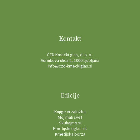
Kontakt
ČZD Kmečki glas, d. o. o .
Vurnikova ulica 2, 1000 Ljubljana
info@czd-kmeckiglas.si
Edicije
Knjige in založba
Moj mali svet
Skuhajmo.si
Kmetijski oglasnik
Kmetijska borza