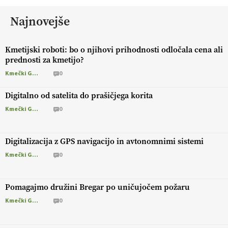
Najnovejše
Kmetijski roboti: bo o njihovi prihodnosti odločala cena ali
prednosti za kmetijo?
Kmečki Glas
0
Digitalno od satelita do prašičjega korita
Kmečki Glas
0
Digitalizacija z GPS navigacijo in avtonomnimi sistemi
Kmečki Glas
0
Pomagajmo družini Bregar po uničujočem požaru
Kmečki Glas
0