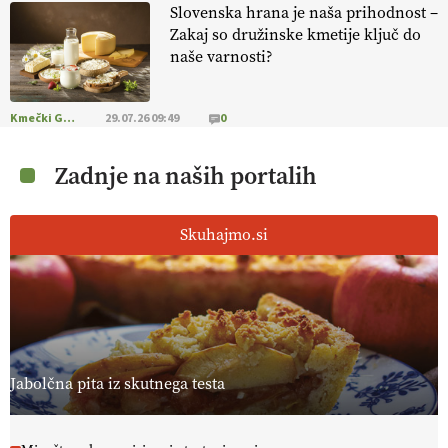
Slovenska hrana je naša prihodnost –
Zakaj so družinske kmetije ključ do
naše varnosti?
Kmečki Glas
29.07.26 09:49
0
Zadnje na naših portalih
Skuhajmo.si
Jabolčna pita iz skutnega testa