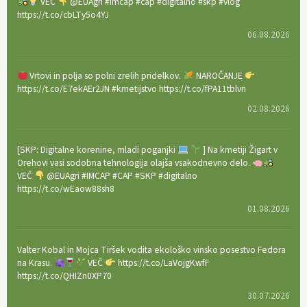
VEČ
@EUAgri #imcap #cap #digitalno #skp #vlog
https://t.co/cbLTy5o4YJ
06.08.2026
Vrtovi in polja so polni zrelih pridelkov.
NAROČANJE
https://t.co/E7ekAEr2JN #kmetijstvo https://t.co/fPA11tblvn
02.08.2026
[SKP: Digitalne korenine, mladi poganjki
] Na kmetiji Žigart v
Orehovi vasi sodobna tehnologija olajša vsakodnevno delo.
VEČ
@EUAgri #IMCAP #CAP #SKP #digitalno
https://t.co/wEaow88sh8
01.08.2026
Valter Kobal in Mojca Tiršek vodita ekološko vinsko posestvo Fedora
na Krasu.
VEČ
https://t.co/LaVojgKwfF
https://t.co/QHIZn0XP70
30.07.2026