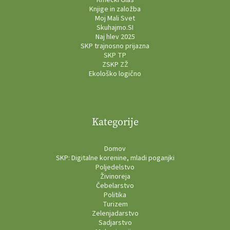
Knjige in založba
Moj Mali Svet
Skuhajmo.SI
Naj hlev 2025
SKP trajnosno prijazna
SKP TP
ZSKP ZŽ
Ekološko logično
Kategorije
Domov
SKP: Digitalne korenine, mladi poganjki
Poljedelstvo
Živinoreja
Čebelarstvo
Politika
Turizem
Zelenjadarstvo
Sadjarstvo