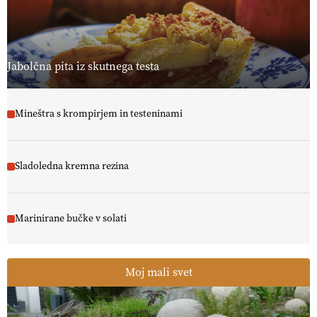
, okolje
in kakovostna jajca
. VEČ
https://t.co/PX49GVsP1M
@EUAgri #IMCAP #CAP https://t.co/a1xatzEeid
13.07.2026
Jabolčna pita iz skutnega testa
Mineštra s krompirjem in testeninami
Sladoledna kremna rezina
Marinirane bučke v solati
Moj mali svet