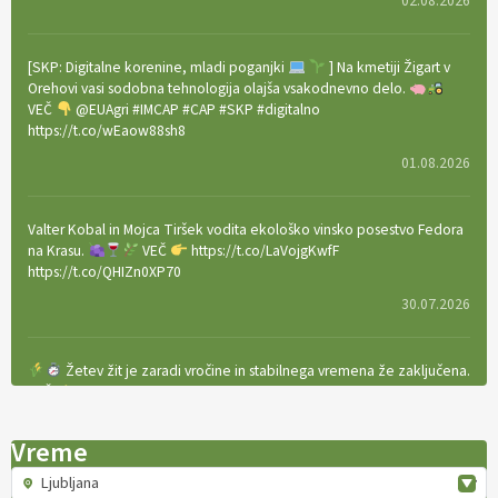
02.08.2026
[SKP: Digitalne korenine, mladi poganjki
] Na kmetiji Žigart v
Orehovi vasi sodobna tehnologija olajša vsakodnevno delo.
VEČ
@EUAgri #IMCAP #CAP #SKP #digitalno
https://t.co/wEaow88sh8
01.08.2026
Valter Kobal in Mojca Tiršek vodita ekološko vinsko posestvo Fedora
na Krasu.
VEČ
https://t.co/LaVojgKwfF
https://t.co/QHIZn0XP70
30.07.2026
Žetev žit je zaradi vročine in stabilnega vremena že zaključena.
VEČ
https://t.co/bBWaIz6Hhh https://t.co/TtKoOF5ENS
23.07.2026
Vreme
Ljubljana
[EKOloško = LOGIČNO
]
Ameriške borovnice so odlična izbira za