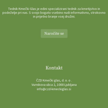
Tednik Kmečki Glas je edini specializirani tednik za kmetijstvo in
podeželje pri nas. S svojo bogato vsebino nudi informativno, strokovno
in prijetno branje vsej družini.
Naročite se
Kontakt
ČZD Kmečki glas, d. o. o .
Vurnikova ulica 2, 1000 Ljubljana
info@czd-kmeckiglas.si