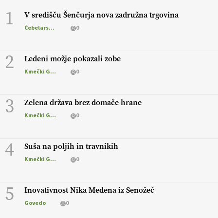
1
V središču Šenčurja nova zadružna trgovina
Čebelarstvo
0
2
Ledeni možje pokazali zobe
Kmečki Glas
0
3
Zelena država brez domače hrane
Kmečki Glas
0
4
Suša na poljih in travnikih
Kmečki Glas
0
5
Inovativnost Nika Medena iz Senožeč
Govedo
0