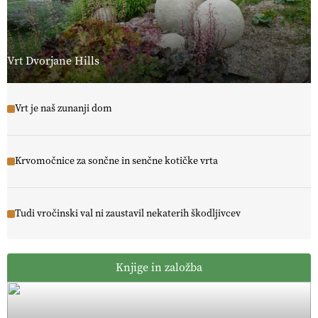
Vrt Dvorjane Hills
Vrt je naš zunanji dom
Krvomočnice za sončne in senčne kotičke vrta
Tudi vročinski val ni zaustavil nekaterih škodljivcev
Knjige in založba