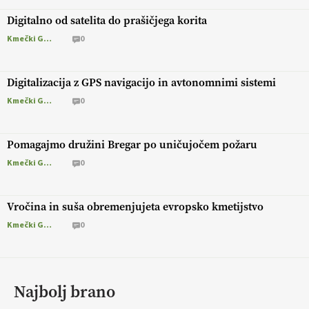
Digitalno od satelita do prašičjega korita
Kmečki Glas
0
Digitalizacija z GPS navigacijo in avtonomnimi sistemi
Kmečki Glas
0
Pomagajmo družini Bregar po uničujočem požaru
Kmečki Glas
0
Vročina in suša obremenjujeta evropsko kmetijstvo
Kmečki Glas
0
Najbolj brano