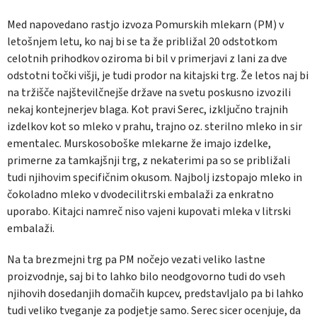
Med napovedano rastjo izvoza Pomurskih mlekarn (PM) v
letošnjem letu, ko naj bi se ta že približal 20 odstotkom
celotnih prihodkov oziroma bi bil v primerjavi z lani za dve
odstotni točki višji, je tudi prodor na kitajski trg. Že letos naj bi
na tržišče najštevilčnejše države na svetu poskusno izvozili
nekaj kontejnerjev blaga. Kot pravi Serec, izključno trajnih
izdelkov kot so mleko v prahu, trajno oz. sterilno mleko in sir
ementalec. Murskosoboške mlekarne že imajo izdelke,
primerne za tamkajšnji trg, z nekaterimi pa so se približali
tudi njihovim specifičnim okusom. Najbolj izstopajo mleko in
čokoladno mleko v dvodecilitrski embalaži za enkratno
uporabo. Kitajci namreč niso vajeni kupovati mleka v litrski
embalaži.
Na ta brezmejni trg pa PM nočejo vezati veliko lastne
proizvodnje, saj bi to lahko bilo neodgovorno tudi do vseh
njihovih dosedanjih domačih kupcev, predstavljalo pa bi lahko
tudi veliko tveganje za podjetje samo. Serec sicer ocenjuje, da