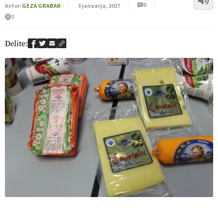
0
Avtor:
GEZA GRABAR
3 januarja, 2017
1
Delite: