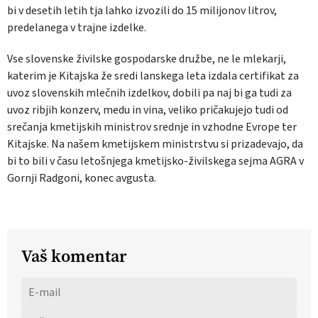
bi v desetih letih tja lahko izvozili do 15 milijonov litrov,
predelanega v trajne izdelke.
Vse slovenske živilske gospodarske družbe, ne le mlekarji,
katerim je Kitajska že sredi lanskega leta izdala certifikat za
uvoz slovenskih mlečnih izdelkov, dobili pa naj bi ga tudi za
uvoz ribjih konzerv, medu in vina, veliko pričakujejo tudi od
srečanja kmetijskih ministrov srednje in vzhodne Evrope ter
Kitajske. Na našem kmetijskem ministrstvu si prizadevajo, da
bi to bili v času letošnjega kmetijsko-živilskega sejma AGRA v
Gornji Radgoni, konec avgusta.
Vaš komentar