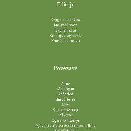
Edicije
Knjige in založba
Moj mali svet
Skuhajmo.si
Kmetijski oglasnik
Kmetijska borza
Povezave
Arhiv
Moj račun
Košarica
Naročite se
Stiki
Stik z novinarji
Piškotki
Oglasno trženje
Izjava o varstvu osebnih podatkov
Kmečki Glas