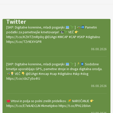
Twitter
[SKP: Digitalne korenine, mladi poganjki
]
Pametni
podatki za pametnejše kmetovanje!
VEČ
https://t.co/KZHTZmRp8q @EUAgri #IMCAP #CAP #SKP #digitalno
https://t.co/TZr9EXYGPR
06.08.2026
[SKP: Digitalne korenine, mladi poganjki
]
Sodobne
kmetije uporabljajo GPS, pametne stroje in druga digitalna orodja.
VEČ
@EUAgri #imcap #cap #digitalno #skp #vlog
https://t.co/cbLTy5o4YJ
06.08.2026
Vrtovi in polja so polni zrelih pridelkov.
NAROČANJE
https://t.co/E7ekAEr2JN #kmetijstvo https://t.co/fPA11tblvn