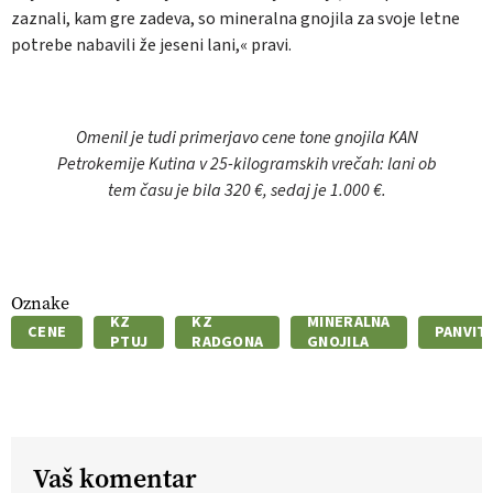
zaznali, kam gre zadeva, so mineralna gnojila za svoje letne
potrebe nabavili že jeseni lani,« pravi.
Omenil je tudi primerjavo cene tone gnojila KAN
Petrokemije Kutina v 25-kilogramskih vrečah: lani ob
tem času je bila 320 €, sedaj je 1.000 €.
Oznake
KZ
KZ
MINERALNA
CENE
PANVIT
PTUJ
RADGONA
GNOJILA
Vaš komentar