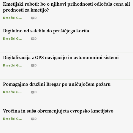
Kmetijski roboti: bo o njihovi prihodnosti odločala cena ali
prednosti za kmetijo?
Kmečki Glas
0
Digitalno od satelita do prašičjega korita
Kmečki Glas
0
Digitalizacija z GPS navigacijo in avtonomnimi sistemi
Kmečki Glas
0
Pomagajmo družini Bregar po uničujočem požaru
Kmečki Glas
0
Vročina in suša obremenjujeta evropsko kmetijstvo
Kmečki Glas
0