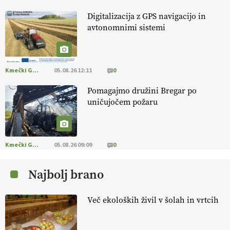
13.07.2026
Digitalizacija z GPS navigacijo in
avtonomnimi sistemi
[EKOloško = LOGIČNO
]
Na kmetiji Polone Ratajc je pridelava
aronije
v dobrem desetletju zrasla v uspešno kmetijsko in
podjetniško zgodbo.
VEČ
https://t.co/EulJoSBYMi @EUAgri
#IMCAP #CAP https://t.co/xp1oihBDaJ
Kmečki Glas
05.08.26 12:11
0
13.07.2026
Pomagajmo družini Bregar po
uničujočem požaru
[EKOloško = LOGIČNO
]
Ekološka vina so vse bolj iskana doma in
v tujini
. Zato je ekološka pridelava odlična priložnost za slovenske
vinarje
. VEČ
https://t.co/XAe9EbeAbK @EUAgri #IMCAP #CAP
https://t.co/01qpoeLyNP
Kmečki Glas
05.08.26 09:09
0
13.07.2026
Najbolj brano
[EKOloško = LOGIČNO
] Mladi
so ključni za prihodnost
kmetijstva in uspešno prenovo kmetij
. VEČ
Več ekoloških živil v šolah in vrtcih
https://t.co/RRn8unbwXp @EUAgri #IMCAP #CAP
https://t.co/mnLHFv2VuP
13.07.2026