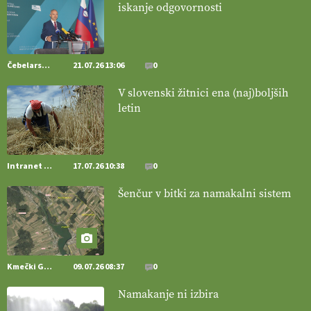
iskanje odgovornosti
[EKOloško = LOGIČNO
]
Pet-nat je vse bolj priljubljeno
naravno peneče vino, tudi v Sloveniji.
VEČ
https://t.co/9fpqD3fCrE @EUAgri #IMCAP #CAP
https://t.co/iQ8HkdQnsD
Čebelarstvo
21.07.26 13:06
0
20.07.2026
V slovenski žitnici ena (naj)boljših
letin
[EKOloško = LOGIČNO
]
Posestvo MonteMoro – ekološka
pridelava z mislijo na naravo.
VEČ
https://t.co/Z7jXvK4gjr
@EUAgri #IMCAP #CAP https://t.co/Bf31lnQSIb
15.07.2026
Intranet Kmečki Glas
17.07.26 10:38
0
Šenčur v bitki za namakalni sistem
[EKOloško = LOGIČNO
]
Poleti pridelek rešujejo zdrava tla in
vlaga.
VEČ
https://t.co/qmMX2yevum @EUAgri #IMCAP #CAP
https://t.co/dDwsipE645
15.07.2026
Kmečki Glas
09.07.26 08:37
0
[EKOloško = LOGIČNO
]
Mulčer
– naravna pot do zdravih tal
Namakanje ni izbira
. VEČ
https://t.co/J7RkeaYpYu @EUAgri #IMCAP #CAP