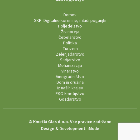
Domov
SKP: Digitalne korenine, mladi poganjki
Poljedelstvo
Živinoreja
Čebelarstvo
Politika
Turizem
Zelenjadarstvo
Sadjarstvo
Mehanizacija
Vinarstvo
Vinogradništvo
Dom in družina
Iz naših krajev
EKO kmetijstvo
Gozdarstvo
© Kmečki Glas d.o.o. Vse pravice zadržane
Design & Development:
iMode