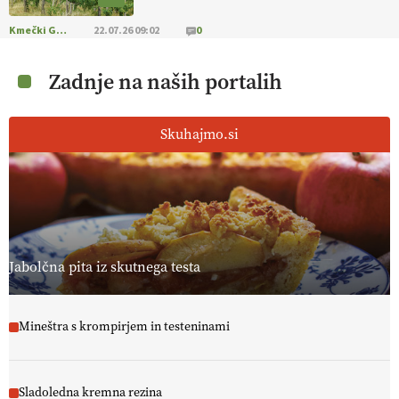
Kmečki Glas
22.07.26 09:02
0
Zadnje na naših portalih
Skuhajmo.si
Jabolčna pita iz skutnega testa
Mineštra s krompirjem in testeninami
Sladoledna kremna rezina