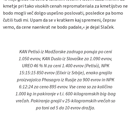
kmetje pri tako visokih cenah repromateriala za kmetijstvo ne
bodo mogli več dolgo uspešno poslovati, posledice pa bomo
čutili tudi mi. Upam da se v kratkem kaj spremeni, čeprav
vemo, da cene naenkrat ne bodo padale,« je dejal Slaček.
KAN Petisö iz Madžarske zadruga ponuja po ceni
1.050 evrov, KAN Duslo iz Slovaške za 1.090 evrov,
UREO 46 % N za ceni 1.400 evrov (Petisö), NPK
15:15:15 850 evrov (Elixir iz Srbije), enako gnojilo
proizvajalca Phosagro iz Rusije za 900 evrov in NPK
6:12:24 za ceno 895 evrov. Vse cena so za količino
1.000 kg in pakiranje v t.i. 600-kilogramskih big-bag
vrečah. Pakiranja gnojil v 25-kilogramskih vrečah so
po toni od 5 do 10 evrov dražja.