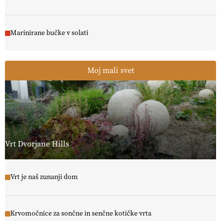
Marinirane bučke v solati
Moj mali svet
Vrt Dvorjane Hills
Vrt je naš zunanji dom
Krvomočnice za sončne in senčne kotičke vrta