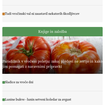
Tudi vročinski val ni zaustavil nekaterih škodljivcev
Knjige in založba
Paradižnik v vročem poletju: zakaj plodovi ne zorijo in kako
jim pomagati z naravnimi pripravki
Sladice za vroče dni
Lunine bukve - lunin setveni koledar za avgust