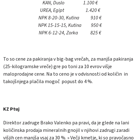
KAN, Duslo 1.100 €
UREA, Egipt 1.420 €
NPK 8-20-30, Kutina 910 €
NPK 15-15-15, Kutina 950 €
NPK 6-12-24, Zorka 825 €
To so cene za pakiranja v big-bag vrečah, za manjša pakiranja
(25-kilogramske vreče) gre po toni za 10 evrov višje
maloprodajne cene. Na to ceno je v odvisnosti od količin in
takojšnjega plačila mogoč popust do 4 %.
KZ Ptuj
Direktor zadruge Brako Valenko pa pravi, da je glede na lani
količinska prodaja mineralnih gnojil v njihovi zadrugi zaradi
višjih cen manjša vsaj za 30 %. » Večji kmetje, ki so pravočasno