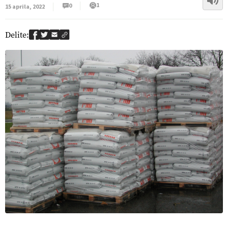
1
0
15 aprila, 2022
Delite: