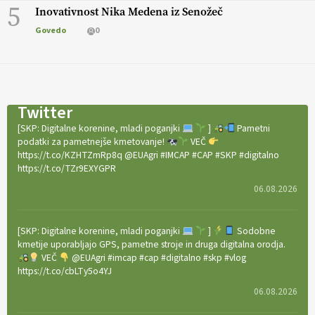
5
Inovativnost Nika Medena iz Senožeč
Govedo
0
Twitter
[SKP: Digitalne korenine, mladi poganjki
]
Pametni
podatki za pametnejše kmetovanje!
VEČ
https://t.co/KZHTZmRp8q @EUAgri #IMCAP #CAP #SKP #digitalno
https://t.co/TZr9EXYGPR
06.08.2026
[SKP: Digitalne korenine, mladi poganjki
]
Sodobne
kmetije uporabljajo GPS, pametne stroje in druga digitalna orodja.
VEČ
@EUAgri #imcap #cap #digitalno #skp #vlog
https://t.co/cbLTy5o4YJ
06.08.2026