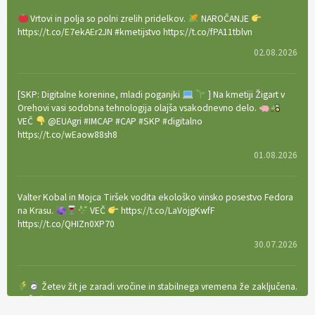
Vrtovi in polja so polni zrelih pridelkov.
NAROČANJE
https://t.co/E7ekAEr2JN #kmetijstvo https://t.co/fPA11tblvn
02.08.2026
[SKP: Digitalne korenine, mladi poganjki
] Na kmetiji Žigart v
Orehovi vasi sodobna tehnologija olajša vsakodnevno delo.
VEČ
@EUAgri #IMCAP #CAP #SKP #digitalno
https://t.co/wEaow88sh8
01.08.2026
Valter Kobal in Mojca Tiršek vodita ekološko vinsko posestvo Fedora
na Krasu.
VEČ
https://t.co/LaVojgKwfF
https://t.co/QHIZn0XP70
30.07.2026
Žetev žit je zaradi vročine in stabilnega vremena že zaključena.
VEČ
https://t.co/bBWaIz6Hhh https://t.co/TtKoOF5ENS