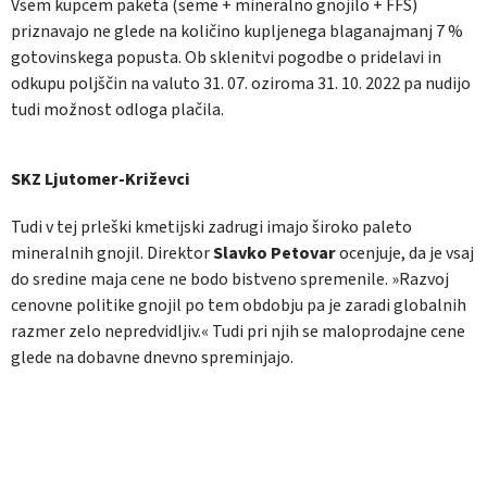
Vsem kupcem paketa (seme + mineralno gnojilo + FFS)
priznavajo ne glede na količino kupljenega blaganajmanj 7 %
gotovinskega popusta. Ob sklenitvi pogodbe o pridelavi in
odkupu poljščin na valuto 31. 07. oziroma 31. 10. 2022 pa nudijo
tudi možnost odloga plačila.
SKZ Ljutomer-Križevci
Tudi v tej prleški kmetijski zadrugi imajo široko paleto
mineralnih gnojil. Direktor
Slavko Petovar
ocenjuje, da je vsaj
do sredine maja cene ne bodo bistveno spremenile. »Razvoj
cenovne politike gnojil po tem obdobju pa je zaradi globalnih
razmer zelo nepredvidljiv.« Tudi pri njih se maloprodajne cene
glede na dobavne dnevno spreminjajo.