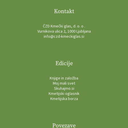
Kontakt
ČZD Kmečki glas, d. o. o .
Vurnikova ulica 2, 1000 Ljubljana
info@czd-kmeckiglas.si
Edicije
Knjige in založba
Moj mali svet
Skuhajmo.si
Kmetijski oglasnik
Kmetijska borza
Povezave