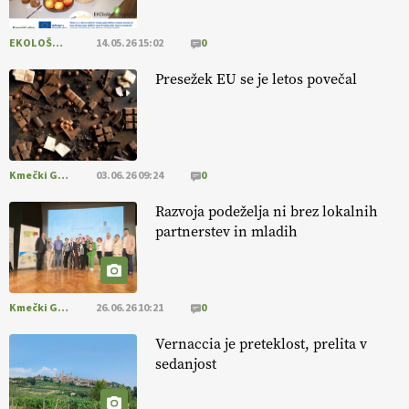
EKOLOŠKO LOGIČNO
14.05.26 15:02
0
[EKOloško = LOGIČNO
]
Ekološka reja kokoši skrbi za živali
, okolje
in kakovostna jajca
. VEČ
https://t.co/PX49GVsP1M
Presežek EU se je letos povečal
@EUAgri #IMCAP #CAP https://t.co/a1xatzEeid
13.07.2026
Kmečki Glas
03.06.26 09:24
0
Razvoja podeželja ni brez lokalnih
partnerstev in mladih
Kmečki Glas
26.06.26 10:21
0
Vernaccia je preteklost, prelita v
sedanjost