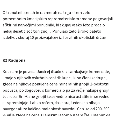
O trenutnih cenah in razmerah na trgu s tem zelo
pomembnim kmetijskim repromaterialom smo se pogovarjali
s štirimi največjimi ponudniki, ki skupaj vsako leto prodajo
nekaj deset tisoč ton gnojil. Ponujajo zelo široko paleto
izdelkov skoraj 10 proizvajalcev iz številnih okoliških držav.
KZ Radgona
Kot nam je povedal
Andrej Slaček
iz tamkajšnje komerciale,
imajo v njihovih oskrbnih centrih kupci, ki so člani zadruge,
glede na njihove ponujene cene mineralnih gnojil 2-odstotni
popusta, po dogovoru s komercialo pa za večje nakupe gnojil
tudi do 5 % . «Cene gnojil še se vedno niso ustalile in še vedno
se spreminjajo. Lahko rečem, da skoraj tedensko nihajo
navzgor ali za kakšno malenkost navzdol. Cen so od 200-300
% višje glede na cene z lanskim letom v istem času. Menim da