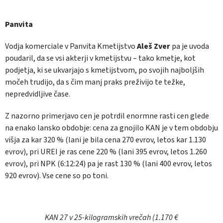
Panvita
Vodja komerciale v Panvita Kmetijstvo
Aleš Zver
pa je uvoda
poudaril, da se vsi akterji v kmetijstvu – tako kmetje, kot
podjetja, ki se ukvarjajo s kmetijstvom, po svojih najboljših
močeh trudijo, da s čim manj praks preživijo te težke,
nepredvidljive čase.
Z nazorno primerjavo cen je potrdil enormne rasti cen glede
na enako lansko obdobje: cena za gnojilo KAN je v tem obdobju
višja za kar 320 % (lani je bila cena 270 evrov, letos kar 1.130
evrov), pri UREI je ras cene 220 % (lani 395 evrov, letos 1.260
evrov), pri NPK (6:12:24) pa je rast 130 % (lani 400 evrov, letos
920 evrov). Vse cene so po toni.
KAN 27 v 25-kilogramskih vrečah (1.170 €