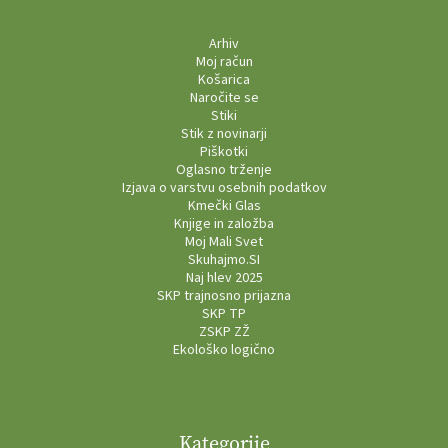
Arhiv
Moj račun
Košarica
Naročite se
Stiki
Stik z novinarji
Piškotki
Oglasno trženje
Izjava o varstvu osebnih podatkov
Kmečki Glas
Knjige in založba
Moj Mali Svet
Skuhajmo.SI
Naj hlev 2025
SKP trajnosno prijazna
SKP TP
ZSKP ZŽ
Ekološko logično
Kategorije