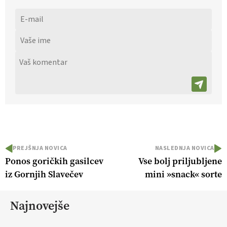
PREJŠNJA NOVICA
NASLEDNJA NOVICA
Ponos goričkih gasilcev
Vse bolj priljubljene
iz Gornjih Slavečev
mini »snack« sorte
Najnovejše