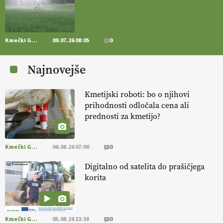
https://t.co/RVG0FzcQN6
14.07.2026
Kmečki Glas
09.07.26 08:05
0
[EKOloško = LOGIČNO
] Zdravje rastlin je ključno za
prehransko
varnost,
okolje in kakovost življenja. VEČ
Najnovejše
https://t.co/K0USFPJ5fJ @EUAgri #IMCAP #CAP
https://t.co/vcHhoOixHy
14.07.2026
Kmetijski roboti: bo o njihovi
prihodnosti odločala cena ali
prednosti za kmetijo?
[EKOloško = LOGIČNO
]
Danes ni pomembna le količina hrane,
ampak tudi način njene pridelave
. VEČ
https://t.co/bKGeI4ZcNi
@EUAgri #imcap #cap #blog https://t.co/2sllAmcKwG
Kmečki Glas
06.08.26 07:00
0
14.07.2026
Digitalno od satelita do prašičjega
korita
[EKOloško = LOGIČNO
]
Kakovostna ekološka semena in
prilagojene sorte
so temelj uspešne ekološke pridelave.
VEČ
https://t.co/OQSsax7l8V @EUAgri #IMCAP #CAP
https://t.co/PAL0zlhVia
Kmečki Glas
05.08.26 13:38
0