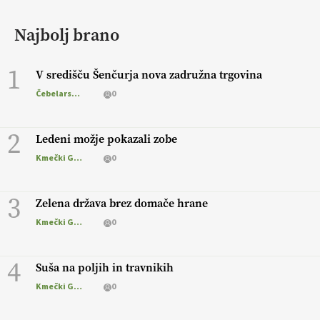
Najbolj brano
1
V središču Šenčurja nova zadružna trgovina
Čebelarstvo
0
2
Ledeni možje pokazali zobe
Kmečki Glas
0
3
Zelena država brez domače hrane
Kmečki Glas
0
4
Suša na poljih in travnikih
Kmečki Glas
0