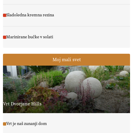
Sladoledna kremna rezina
Marinirane bučke v solati
Moj mali svet
Vrt Dvorjane Hills
Vrt je naš zunanji dom