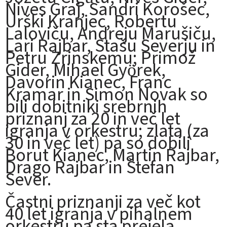
Nives Graj, Sandri Korošec,
Urški Kranjec, Robertu
Laloviču, Andreju Marušiču,
Lari Rajbar, Stašu Severju in
Petru Zrinskemu; Primož
Gider, Mihael Györek,
Davorin Kianec, Franc
Kramar in Simon Novak so
bili dobitniki srebrnih
priznanj za 20 in več let
igranja v orkestru; zlata (za
30 in več let) pa so dobili
Borut Kianec, Martin Rajbar,
Drago Rajbar in Štefan
Sever.
Častni priznanji za več kot
40 let igranja v pihalnem
orkestru pa sta prejela