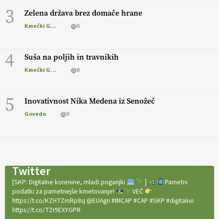
3
Zelena država brez domače hrane
Kmečki Glas
0
4
Suša na poljih in travnikih
Kmečki Glas
0
5
Inovativnost Nika Medena iz Senožeč
Govedo
0
Twitter
[SKP: Digitalne korenine, mladi poganjki
]
Pametni
podatki za pametnejše kmetovanje!
VEČ
https://t.co/KZHTZmRp8q @EUAgri #IMCAP #CAP #SKP #digitalno
https://t.co/TZr9EXYGPR