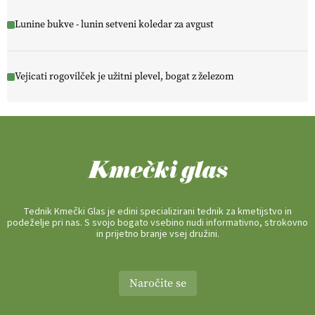
Lunine bukve - lunin setveni koledar za avgust
Vejicati rogovilček je užitni plevel, bogat z železom
Tednik Kmečki Glas je edini specializirani tednik za kmetijstvo in
podeželje pri nas. S svojo bogato vsebino nudi informativno, strokovno
in prijetno branje vsej družini.
Naročite se