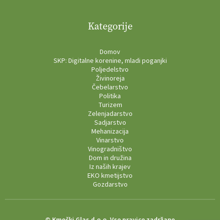
Kategorije
Domov
SKP: Digitalne korenine, mladi poganjki
Poljedelstvo
Živinoreja
Čebelarstvo
Politika
Turizem
Zelenjadarstvo
Sadjarstvo
Mehanizacija
Vinarstvo
Vinogradništvo
Dom in družina
Iz naših krajev
EKO kmetijstvo
Gozdarstvo
© Kmečki Glas d.o.o. Vse pravice zadržane