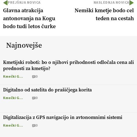
PREJŠNJA NOVICA
NASLEDNJA NOVICA
Glavna atrakcija
Nemški kmetje bodo cel
antonovanja na Kogu
teden na cestah
bodo tudi letos čurke
Najnovejše
Kmetijski roboti: bo o njihovi prihodnosti odločala cena ali
prednosti za kmetijo?
Kmečki Glas
0
Digitalno od satelita do prašičjega korita
Kmečki Glas
0
Digitalizacija z GPS navigacijo in avtonomnimi sistemi
Kmečki Glas
0