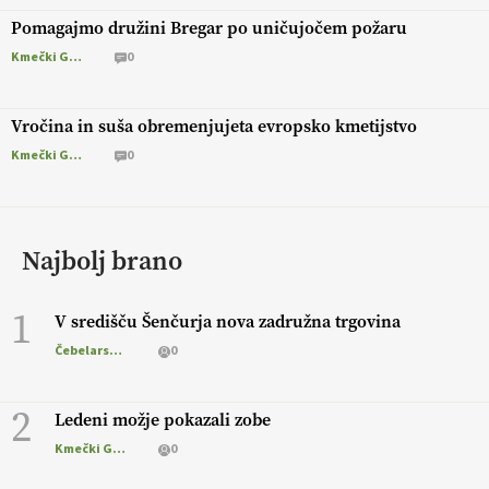
Pomagajmo družini Bregar po uničujočem požaru
Kmečki Glas
0
Vročina in suša obremenjujeta evropsko kmetijstvo
Kmečki Glas
0
Najbolj brano
1
V središču Šenčurja nova zadružna trgovina
Čebelarstvo
0
2
Ledeni možje pokazali zobe
Kmečki Glas
0