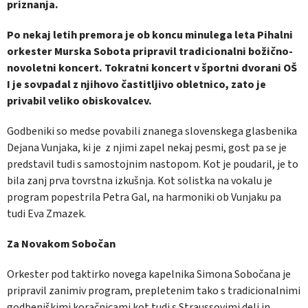
priznanja.
Po nekaj letih premora je ob koncu minulega leta Pihalni
orkester Murska Sobota pripravil tradicionalni božično-
novoletni koncert. Tokratni koncert v športni dvorani OŠ
I je sovpadal z njihovo častitljivo obletnico, zato je
privabil veliko obiskovalcev.
Godbeniki so medse povabili znanega slovenskega glasbenika
Dejana Vunjaka, ki je z njimi zapel nekaj pesmi, gost pa se je
predstavil tudi s samostojnim nastopom. Kot je poudaril, je to
bila zanj prva tovrstna izkušnja. Kot solistka na vokalu je
program popestrila Petra Gal, na harmoniki ob Vunjaku pa
tudi Eva Zmazek.
Za Novakom Sobočan
Orkester pod taktirko novega kapelnika Simona Sobočana je
pripravil zanimiv program, prepletenim tako s tradicionalnimi
godbeniškimi koračnicami kot tudi s Straussovimi deli in