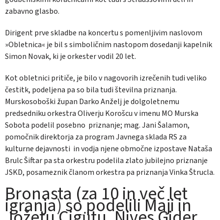
zabavno glasbo.
Dirigent prve skladbe na koncertu s pomenljivim naslovom
»Obletnica« je bil s simboličnim nastopom dosedanji kapelnik
Simon Novak, ki je orkester vodil 20 let.
Kot obletnici pritiče, je bilo v nagovorih izrečenih tudi veliko
čestitk, podeljena pa so bila tudi številna priznanja.
Murskosoboški župan Darko Anželj je dolgoletnemu
predsedniku orkestra Oliverju Korošcu v imenu MO Murska
Sobota podelil posebno priznanje; mag. Jani Šalamon,
pomočnik direktorja za program Javnega sklada RS za
kulturne dejavnosti in vodja njene območne izpostave Nataša
Brulc Šiftar pa sta orkestru podelila zlato jubilejno priznanje
JSKD, posameznik članom orkestra pa priznanja Vinka Štrucla.
Bronasta (za 10 in več let
igranja) so podelili Maji in
Jožetu Cigütu, Nives Gider,