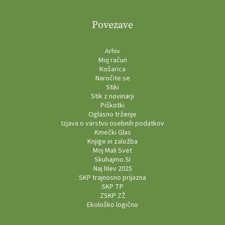
Povezave
Arhiv
Moj račun
Košarica
Naročite se
Stiki
Stik z novinarji
Piškotki
Oglasno trženje
Izjava o varstvu osebnih podatkov
Kmečki Glas
Knjige in založba
Moj Mali Svet
Skuhajmo.SI
Naj hlev 2025
SKP trajnosno prijazna
SKP TP
ZSKP ZŽ
Ekološko logično