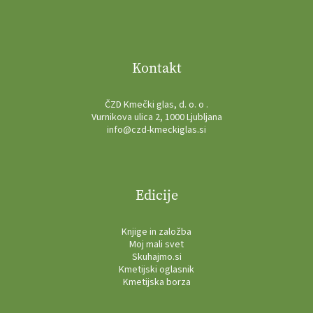
Kontakt
ČZD Kmečki glas, d. o. o .
Vurnikova ulica 2, 1000 Ljubljana
info@czd-kmeckiglas.si
Edicije
Knjige in založba
Moj mali svet
Skuhajmo.si
Kmetijski oglasnik
Kmetijska borza