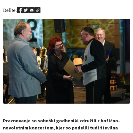
Delite:
Praznovanje so soboški godbeniki združili z božično-
novoletnim koncertom, kjer so podelili tudi številna