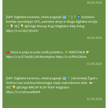
06.08.2026
[SKP: Digitalne korenine, mladi poganjki
]
Sodobne
kmetije uporabljajo GPS, pametne stroje in druga digitalna orodja.
VEČ
@EUAgri #imcap #cap #digitalno #skp #vlog
https://t.co/cbLTy5o4YJ
06.08.2026
Vrtovi in polja so polni zrelih pridelkov.
NAROČANJE
https://t.co/E7ekAEr2JN #kmetijstvo https://t.co/fPA11tblvn
02.08.2026
[SKP: Digitalne korenine, mladi poganjki
] Na kmetiji Žigart v
Orehovi vasi sodobna tehnologija olajša vsakodnevno delo.
VEČ
@EUAgri #IMCAP #CAP #SKP #digitalno
https://t.co/wEaow88sh8
01.08.2026